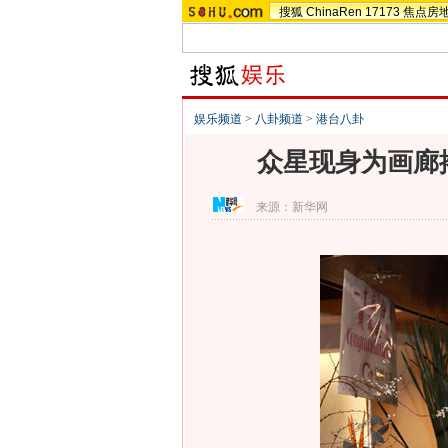
搜狐
ChinaRen
17173
焦点房
娱乐频道
>
八卦频道
>
港台八卦
众星现身为画廊
来源：
新华网