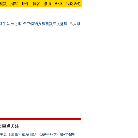
视频
-
播客
-
邮件
-
博客
-
微博
-
BBS
-
我说两句
红牛音乐之旅
金立特约搜狐视频年度盛典
男人帮
日重点关注
夫妻那些事》单身潮趴
《秘密天使》魔幻预告