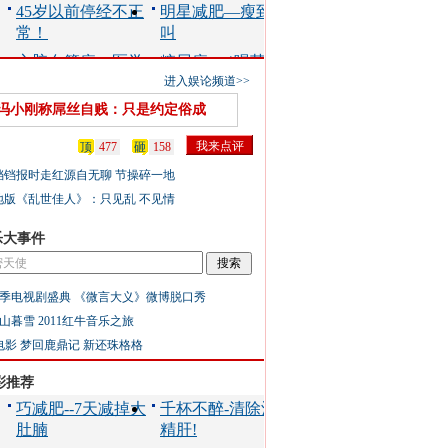
进入娱论频道>>
冯小刚称屌丝自贱：只是约定俗成
顶
477
砸
158
铛铛报时走红源自无聊 节操碎一地
地版《乱世佳人》：只见乱 不见情
乐大事件
季电视剧盛典
《微言大义》微博脱口秀
山暮雪
2011红牛音乐之旅
电影
梦回鹿鼎记
新还珠格格
彩推荐