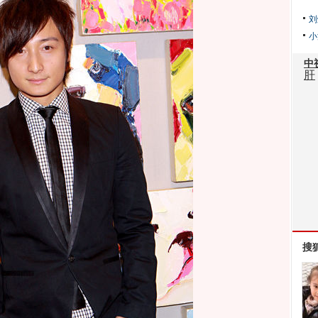
刘
小
搜