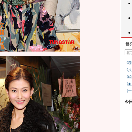
娱
《秘
《执
《凶
《血
《十
今