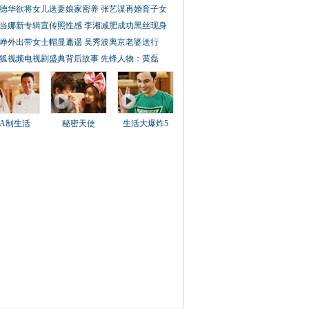
德华欲将女儿送妻娘家密养
张艺谋再婚育子女
当娜新专辑宣传照性感
李湘减肥成功黑丝现身
峥外出带女士帽显邋遢
吴秀波离京老婆送行
狐视频电视剧盛典背后故事
先锋人物：黄磊
AA制生活
秘密天使
生活大爆炸5