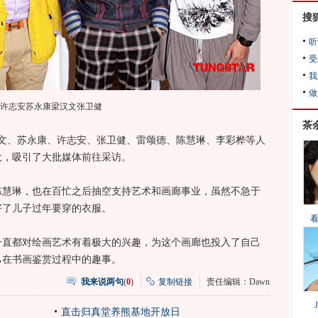
搜
听
受
我
做
许志安苏永康梁汉文张卫健
茶
文、苏永康、许志安、张卫健、雷颂德、陈慧琳、李彩桦等人
大，吸引了大批媒体前往采访。
琳，也在百忙之后抽空支持艺术和画廊事业，虽然不急于
好了儿子过年要穿的衣服。
都对绘画艺术有着极大的兴趣，为这个画廊也投入了自己
己在书画鉴赏过程中的趣事。
我来说两句
(
0
)
复制链接
责任编辑：Dawn
直击归真堂养熊基地开放日