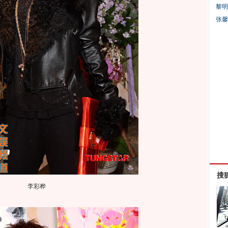
黎明
张馨
搜
李彩桦