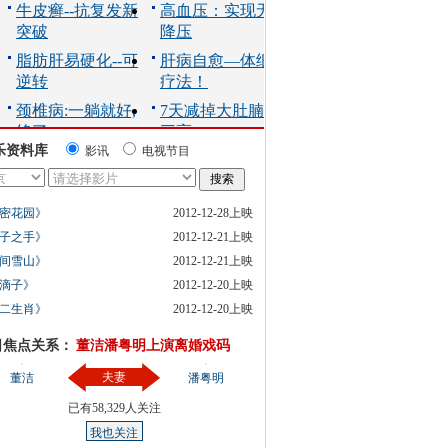
乐资料库
影讯
电视节目
密花园》
2012-12-28上映
子之手》
2012-12-21上映
间雪山》
2012-12-21上映
滴子》
2012-12-20上映
二生肖》
2012-12-20上映
日焦点关系：
董洁潘粤明上演离婚戏码
夫妻
董洁
潘粤明
已有
58,329
人关注
我也关注