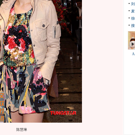
刘
麦
徐
搜
陈慧琳