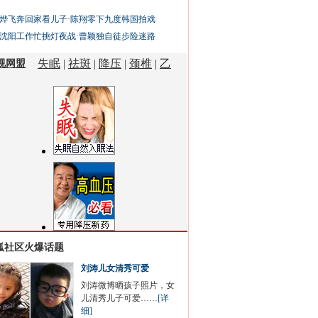
烨飞奔回家看儿子
·
陈翔零下九度韩国拍戏
沈阳工作忙挑灯夜战
·
曹颖独自徒步险迷路
狐社区火爆话题
刘涛儿女清秀可爱
刘涛微博晒孩子照片，女
儿清秀儿子可爱……
[详
细]