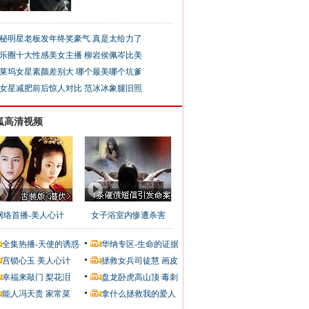
秘明星老板发年终奖豪气 真是太给力了
乐圈十大性感美女主播 柳岩侯佩岑比美
莱坞女星素颜差别大 哪个最美哪个坑爹
女星减肥前后惊人对比 范冰冰象腿旧照
狐高清视频
网络首播-美人心计
女子浴室内惨遭杀害
全集热播-天使的诱惑
华纳专区-生命的证据
宫锁心玉
美人心计
拯救女兵司徒慧
画皮
幸福来敲门
梨花泪
盘龙卧虎高山顶
毒刺
能人冯天贵
家常菜
拿什么拯救我的爱人