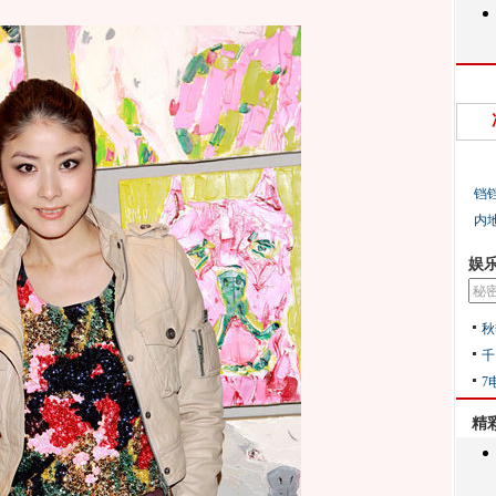
铛
内
娱
秋
千
7
精