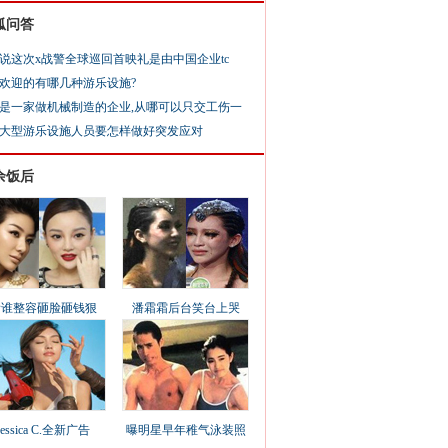
狐问答
说这次x战警全球巡回首映礼是由中国企业tc
欢迎的有哪几种游乐设施?
是一家做机械制造的企业,从哪可以只交工伤一
大型游乐设施人员要怎样做好突发应对
余饭后
看谁整容砸脸砸钱狠
潘霜霜后台笑台上哭
Jessica C.全新广告
曝明星早年稚气泳装照