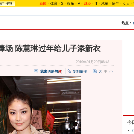
地产
搜狗
新闻
-
体育
-
S
-
娱乐
-
V
-
财经
-
IT
-
汽车
-
房产
-
女人
-
热点：
捧场 陈慧琳过年给儿子添新衣
2010年01月29日08:48
我来说两句
(
0
)
复制链接
大
中
小
今
《