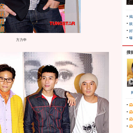
揭
娱
好
曝
方力申
搜