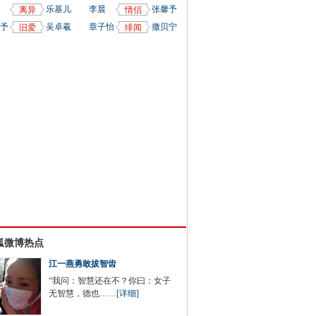
乐基儿
李晨
张馨予
离异
情侣
予
吴卓羲
章子怡
撒贝宁
旧爱
绯闻
狐微博热点
江一燕勇敢拔智齿
“我问：智慧还在不？你曰：女子
无智慧，德也……
[详细]