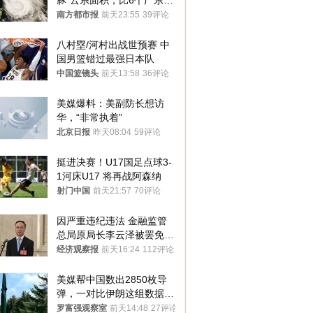
豚”云系面积，比6个广东还
大！深圳官方：注意这件事
南方都市报
前天23:55
39评论
八村塁/河村出战世预赛 中
国男篮错过最强日本队
中国篮镜头
前天13:58
36评论
美媒爆料：美副防长想访
华，“非常执着”
北京日报
昨天08:04
59评论
挺进决赛！U17国足点球3-
1河床U17 将再战阿森纳
射门中国
前天21:57
70评论
因严重违纪违法 金融监管
总局原局长李云泽被罢免全
国人大代表
经济观察报
前天16:24
112评论
美媒帮中国数出2850枚导
弹，一对比伊朗这组数据，
发现出大事了
罗富强观察室
前天14:48
27评论