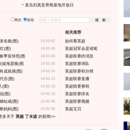
直击归真堂养熊基地开放日
网页
新闻
相关推荐
名曲(图)
如何看英超
10-03-02
红(图)
英超冠军会是谁呢
10-02-28
春季宣传照(图
英超联赛的消息
10-02-26
像安妮海瑟薇(图
英超联赛球队
10-02-26
有成就感(图)
英超联赛积分榜
10-02-24
言(图)
英超联赛直播
10-02-23
(图)
英超联赛赛程
10-02-23
(图)
英超联赛排名
10-02-10
钻戒(图)
英超联赛视频
10-02-08
妈妈(图)
英超宝贝
10-02-08
更多关于
英超 丁水波
的新闻>>