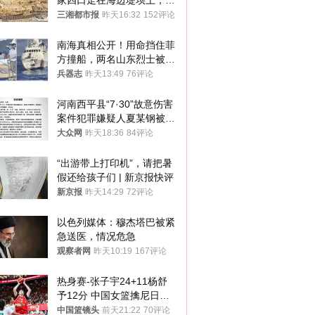
家四口走在海边堤坝上，其
中9岁男孩被巨浪卷入海
三湘都市报
昨天16:32
152评论
中，搜救仍在进行
南海真相公开！用命挡住菲
方撞船，两名山东烈士被授
武警最高荣誉
兵器志
昨天13:49
76评论
河南西平县“7·30”故意伤害
案件犯罪嫌疑人夏某钢被抓
获
大众网
昨天18:36
84评论
“出游带上打印机”，请把暑
假还给孩子们 | 新京报快评
新京报
昨天14:29
72评论
以色列媒体：穆杰塔巴被紧
急送医，情况危急
观察者网
昨天10:19
167评论
热身赛-张子宇24+11杨舒
予12分 中国女篮擒尼日利
亚
中国篮镜头
前天21:22
70评论