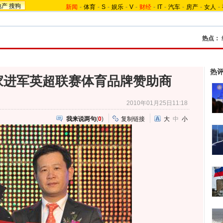
地产
搜狗
新闻
-
体育
-
S
-
娱乐
-
V
-
财经
-
IT
-
汽车
-
房产
-
女人
-
热点：
热
家进军英超联赛体育品牌赞助商
2010年01月25日11:18
我来说两句
(
0
)
复制链接
大
中
小