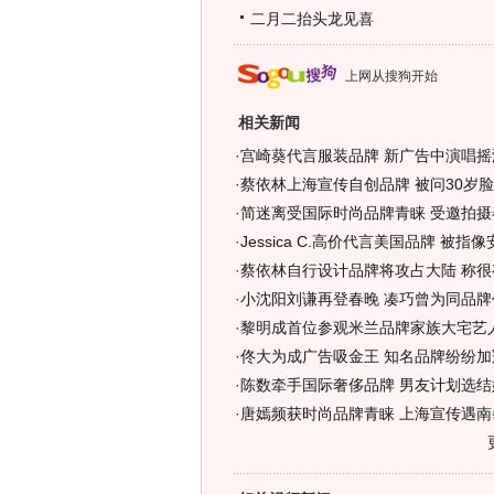
二月二抬头龙见喜
上网从搜狗开始
相关新闻
·
宫崎葵代言服装品牌 新广告中演唱摇滚
·
蔡依林上海宣传自创品牌 被问30岁脸
·
简迷离受国际时尚品牌青睐 受邀拍摄
·
Jessica C.高价代言美国品牌 被指
·
蔡依林自行设计品牌将攻占大陆 称很
·
小沈阳刘谦再登春晚 凑巧曾为同品牌代
·
黎明成首位参观米兰品牌家族大宅艺人
·
佟大为成广告吸金王 知名品牌纷纷加冠
·
陈数牵手国际奢侈品牌 男友计划选结婚
·
唐嫣频获时尚品牌青睐 上海宣传遇南拳