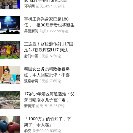
获“统计学界的诺贝尔奖”
环球网
前天14:57
30评论
宇树王兴兴身家已超180
亿，一批90后新贵也将诞生
界面新闻
前天10:22
59评论
三连胜！赵松源传射U17国
足2-1勒沃库森U17 淘汰赛
将战河床
射门中国
3天前
57评论
泰国女公务员精致妆容爆
红，本人回应批评：不喜欢
就别看
观察者网
3天前
73评论
17岁少年景区河道遇难：父
亲目睹涨水儿子被冲走，当
地排除上游泄洪，家属盼厘
新黄河
前天15:15
35评论
清责任
「1000万」的竹知了，下
架了「余大嘴」
豹变
前天08:00
83评论