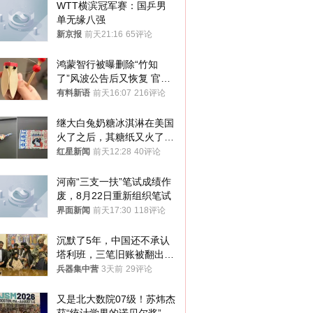
WTT横滨冠军赛：国乒男
单无缘八强
新京报
前天21:16
65评论
鸿蒙智行被曝删除“竹知
了”风波公告后又恢复 官媒
曾力挺：劝华为要大度的，
有料新语
前天16:07
216评论
你们适不适合？
继大白兔奶糖冰淇淋在美国
火了之后，其糖纸又火了！
海外博主盛赞：平面设计经
红星新闻
前天12:28
40评论
典之作
河南“三支一扶”笔试成绩作
废，8月22日重新组织笔试
界面新闻
前天17:30
118评论
沉默了5年，中国还不承认
塔利班，三笔旧账被翻出，
最大风险出现
兵器集中营
3天前
29评论
又是北大数院07级！苏炜杰