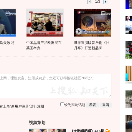
1/3
马失败 将
中国品牌产品欧洲展在
世界巡演版音乐剧《牡
英国举办
丹亭》打造新品牌
设为辩论话题
右上角
“新用户注册”
进行注册！
视频策划
《大鹏嘚吧嘚》416期