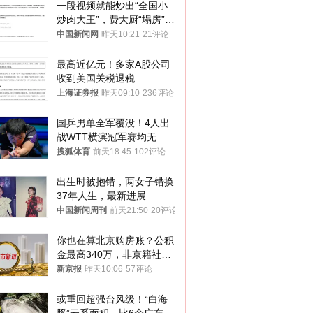
一段视频就能炒出“全国小
炒肉大王”，费大厨“塌房”了
吗？
中国新闻网
昨天10:21
21评论
最高近亿元！多家A股公司
收到美国关税退税
上海证券报
昨天09:10
236评论
国乒男单全军覆没！4人出
战WTT横滨冠军赛均无缘
八强
搜狐体育
前天18:45
102评论
出生时被抱错，两女子错换
37年人生，最新进展
中国新闻周刊
前天21:50
20评论
你也在算北京购房账？公积
金最高340万，非京籍社保
1年
新京报
昨天10:06
57评论
或重回超强台风级！“白海