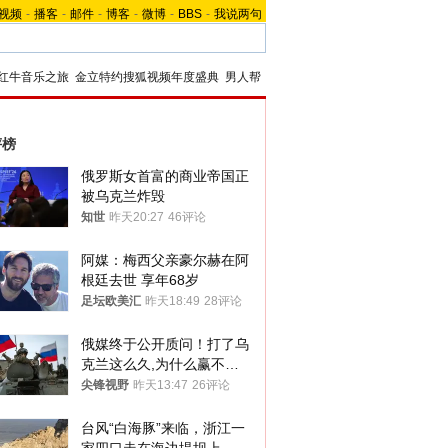
视频
-
播客
-
邮件
-
博客
-
微博
-
BBS
-
我说两句
红牛音乐之旅
金立特约搜狐视频年度盛典
男人帮
评榜
俄罗斯女首富的商业帝国正
被乌克兰炸毁
知世
昨天20:27
46评论
阿媒：梅西父亲豪尔赫在阿
根廷去世 享年68岁
足坛欧美汇
昨天18:49
28评论
俄媒终于公开质问！打了乌
克兰这么久,为什么赢不了?
答案令人沉默
尖锋视野
昨天13:47
26评论
台风“白海豚”来临，浙江一