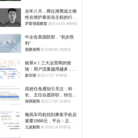
去年八月，两位海警战士牺
牲在维护黄岩岛主权的行动
中
罗富强观察室
前天14:55
89评论
中企告美国防部，“初步胜
利”
观察者网
昨天08:06
29评论
鲸算π丨三大运营商的烦
恼：用户流量越用越多，收
入却越来越少
新京报
前天17:27
44评论
高校任免通知引关注：科
长、主任自愿辞职，转任思
政辅导员
澎湃新闻
前天17:00
32评论
顺风车司机找到乘客手机后
索要1888元，平台：正和
司机沟通协商
九派新闻
昨天09:14
65评论