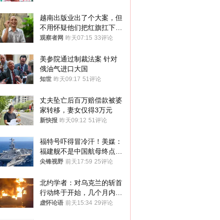
越南出版业出了个大案，但
不用怀疑他们把红旗扛下去
的决心
观察者网
昨天07:15
33评论
美参院通过制裁法案 针对
俄油气进口大国
知世
昨天09:17
51评论
丈夫坠亡后百万赔偿款被婆
家转移，妻女仅得3万元
新快报
昨天09:12
51评论
福特号吓得冒冷汗！美媒：
福建舰不是中国航母终点，
而是新起点！
尖锋视野
前天17:59
25评论
北约学者：对乌克兰的斩首
行动终于开始，几个月内乌
将投降
虚怀论语
前天15:34
29评论