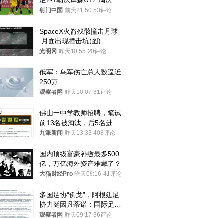
足2-1勒沃库森U17 淘汰赛
将战河床
射门中国
前天21:50
53评论
SpaceX火箭残骸撞击月球
 月面出现撞击坑(图)
光明网
昨天10:55
20评论
俄军：乌军伤亡总人数逼近
250万
观察者网
昨天10:07
31评论
佛山一中学教师招聘，笔试
前13名被淘汰，后5名进体
检，被疑萝卜岗，官方通
九派新闻
昨天13:33
408评论
报：已叫停
国内顶级富豪补缴最多500
亿，万亿海外资产难藏了？
大猫财经Pro
昨天09:16
41评论
多国足协“倒戈”，阿根廷足
协力挺因凡蒂诺：国际足联
今后应继续在其领导下前行
观察者网
昨天09:17
36评论