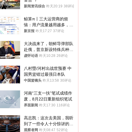
警告”？
新闻资讯综合
昨天20:19
38评论
鲸算π丨三大运营商的烦
恼：用户流量越用越多，收
入却越来越少
新京报
昨天17:27
37评论
大决战来了，朝鲜导弹部队
赴俄，普京新设特殊兵种，
76岁老将扛旗
虚怀论语
昨天10:28
26评论
八村塁/河村出战世预赛 中
国男篮错过最强日本队
中国篮镜头
昨天13:58
30评论
河南“三支一扶”笔试成绩作
废，8月22日重新组织笔试
界面新闻
昨天17:30
116评论
高志凯：这次去美国，我听
到了一些令人十分惊讶的消
息
观察者网
昨天08:47
52评论