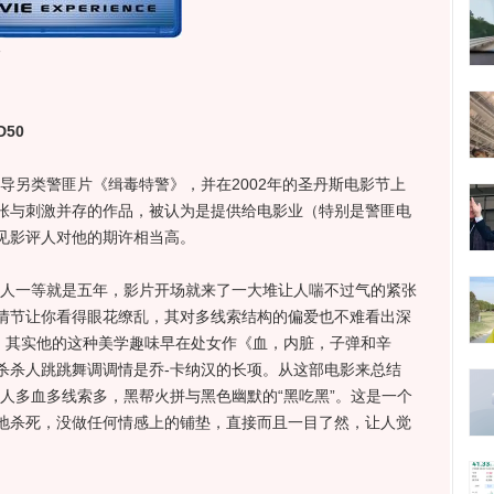
》
D50
另类警匪片《缉毒特警》，并在2002年的圣丹斯电影节上
张与刺激并存的作品，被认为是提供给电影业（特别是警匪电
见影评人对他的期许相当高。
人一等就是五年，影片开场就来了一大堆让人喘不过气的紧张
情节让你看得眼花缭乱，其对多线索结构的偏爱也不难看出深
响。其实他的这种美学趣味早在处女作《血，内脏，子弹和辛
杀杀人跳跳舞调调情是乔-卡纳汉的长项。从这部电影来总结
人多血多线索多，黑帮火拼与黑色幽默的“黑吃黑”。这是一个
地杀死，没做任何情感上的铺垫，直接而且一目了然，让人觉