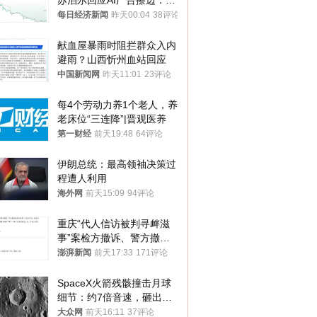
苏泊尔回应AI广告擦边：视
频全下架，已强化内容管理
每日经济新闻
昨天00:04
38评论
与审核
献血屋暴雨时阻拦群众入内
避雨？山西忻州血站回应
中国新闻网
昨天11:01
23评论
每4个劳动力养1个老人，养
老床位“三连降”|晋观医养
第一财经
前天19:48
64评论
伊朗总统：最高领袖决策过
程遭人利用
海外网
前天15:09
94评论
重庆“代人信访被判寻衅滋
事”案检方撤诉、警方撤
案，两被告人获国赔
澎湃新闻
前天17:33
171评论
SpaceX火箭残骸撞击月球
细节：约7倍音速，砸出直
径约30米撞击坑
大众网
前天16:11
37评论