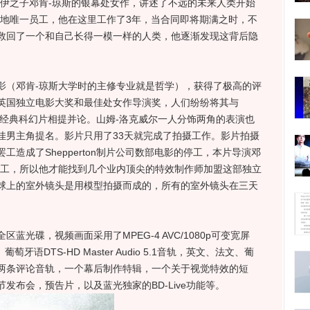
之子邓肯-琼斯的银幕处女作，讲述了不远的未来人类开始
基地唯一员工，他在这里工作了3年，当合同即将期满之时，不
救回了一个和自己长得一模一样的人类，他逐渐发现这背后隐
（邓肯-琼斯大学时的主修专业就是哲学），获得了极高的评
英国独立电影大奖和最佳处女作导演奖，人们纷纷将其与
等经典科幻片相提并论。山姆-洛克威尔一人分饰两角的表演也
佳男主角提名。影片只用了33天就完成了拍摄工作。影片拍摄
造成了Shepperton制片公司数部电影的停工，本片导演邓
停工，所以他才能找到几个业内顶尖的特效制作师加盟这部独立
球上的室外镜头是用模型拍摄而成的，所有的室外镜头在三天
蓝光碟，视频画面采用了MPEG-4 AVC/1080p可变宽屏
萄牙语DTS-HD Master Audio 5.1音轨，英文、法文、葡
两条评论音轨，一个幕后制作特辑，一个关于视觉特效的短
发布会，预告片，以及蓝光独家的BD-Live功能等。