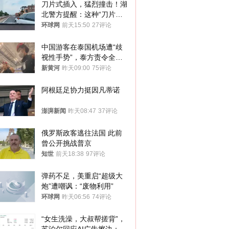
刀片式插入，猛烈撞击！湖
北警方提醒：这种“刀片超
车”，太危险了
环球网
前天15:50
27评论
中国游客在泰国机场遭“歧
视性手势”，泰方责令全面
调查，对责任人采取最严厉
新黄河
昨天09:00
75评论
处分
阿根廷足协力挺因凡蒂诺
澎湃新闻
昨天08:47
37评论
俄罗斯政客逃往法国 此前
曾公开挑战普京
知世
前天18:38
97评论
弹药不足，美重启“超级大
炮”遭嘲讽：“废物利用”
环球网
昨天06:56
74评论
“女生洗澡，大叔帮搓背”，