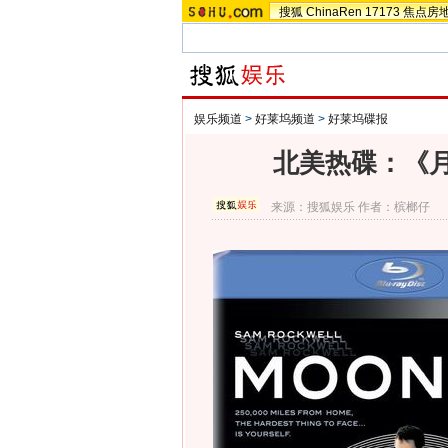
搜狐
ChinaRen
17173
焦点房
娱乐频道
>
好莱坞频道
>
好莱坞碟报
北美热碟：《
来源：
搜狐娱乐
作者：槟榔仔