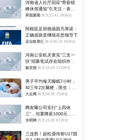
河南省人社厅回应“带薪错
峰休假通知”引关注：表述
不够准确，待修改后印发
界面新闻
昨天15:41
38评论
阿根廷足协致函因凡蒂诺：
正确道路是继续在您领导下
足坛欧美汇
昨天08:16
56评论
河南公安机关查实“三支一
扶”招募笔试存在组织作弊
犯罪行为
新京报
昨天16:28
279评论
男子平均每天睡眠7小时，
却三年2次脑梗，医生：这
样睡觉更伤身
大众网
昨天09:36
25评论
网友曝公司实行“上四休
三”，但要降薪1000元，不
接受只能辞职
光明网
昨天15:05
67评论
三连胜！赵松源传射U17国