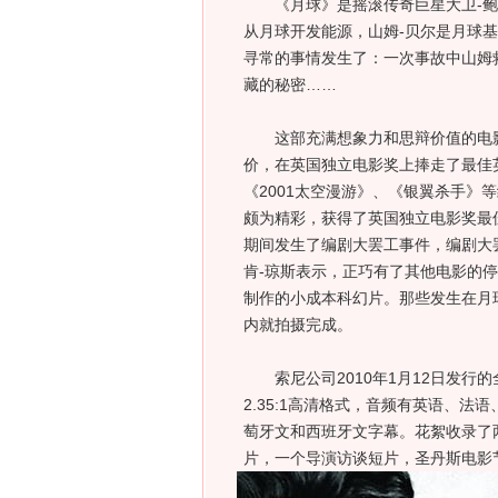
《月球》是摇滚传奇巨星大卫-鲍伊
从月球开发能源，山姆-贝尔是月球
寻常的事情发生了：一次事故中山姆
藏的秘密……
这部充满想象力和思辩价值的电影
价，在英国独立电影奖上捧走了最佳
《2001太空漫游》、《银翼杀手》
颇为精彩，获得了英国独立电影奖最
期间发生了编剧大罢工事件，编剧大罢工
肯-琼斯表示，正巧有了其他电影的
制作的小成本科幻片。那些发生在月
内就拍摄完成。
索尼公司2010年1月12日发行的全区
2.35:1高清格式，音频有英语、法语、葡
萄牙文和西班牙文字幕。花絮收录了
片，一个导演访谈短片，圣丹斯电影节