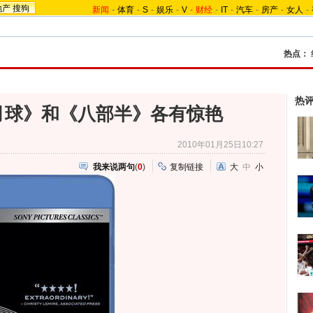
地产
搜狗
新闻
-
体育
-
S
-
娱乐
-
V
-
财经
-
IT
-
汽车
-
房产
-
女人
-
热点：
热
月球》和《八部半》各有惊艳
2010年01月25日10:27
我来说两句
(
0
)
复制链接
大
中
小