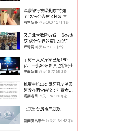
鸿蒙智行被曝删除“竹知
了”风波公告后又恢复 官媒
曾力挺：劝华为要大度的，
有料新语
昨天16:07
174评论
你们适不适合？
又是北大数院07级！苏炜杰
获“统计学界的诺贝尔奖”
环球网
昨天14:57
31评论
宇树王兴兴身家已超180
亿，一批90后新贵也将诞生
界面新闻
昨天10:22
59评论
桃酥中吃出金属牙冠？泸溪
河发布调查结论：消费者已
澄清，所发视频情况不属实
观察者网
昨天11:47
30评论
北京出台房地产新政
新闻资讯综合
昨天21:34
42评论