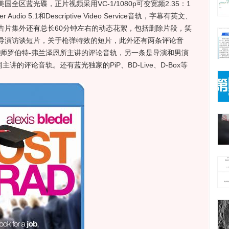
全区蓝光碟，正片视频采用VC-1/1080p可变宽频2.35：1
udio 5.1和Descriptive Video Service音轨，字幕有英文、
告片集外还有总长60分钟左右的动态花絮，包括删除片段，笑
导演访谈短片，关于枪弹特效的短片，此外还有两条评论音
辑师罗伯特-弗兰泽恩所主讲的评论音轨，另一条是导演和男演
讲的评论音轨。还有蓝光独家的PiP、BD-Live、D-Box等