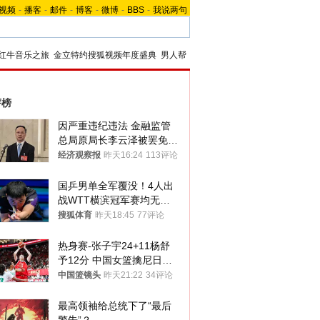
视频
-
播客
-
邮件
-
博客
-
微博
-
BBS
-
我说两句
红牛音乐之旅
金立特约搜狐视频年度盛典
男人帮
评榜
因严重违纪违法 金融监管
总局原局长李云泽被罢免全
国人大代表
经济观察报
昨天16:24
113评论
国乒男单全军覆没！4人出
战WTT横滨冠军赛均无缘
八强
搜狐体育
昨天18:45
77评论
热身赛-张子宇24+11杨舒
予12分 中国女篮擒尼日利
亚
中国篮镜头
昨天21:22
34评论
最高领袖给总统下了“最后