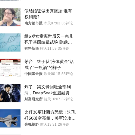
假结婚证做出真胚胎 谁有
权销毁?
南方都市报
昨天07:03
36评论
继6岁女童离世后又一患儿
死于基因编辑试验 隐瞒一
年才对外披露
有料新语
昨天11:59
35评论
茅台，终于从“液体黄金”活
成了“一瓶酒”的样子
中国基金报
昨天00:15
55评论
炸了！梁文锋回吐全部利
润，DeepSeek重启融资
财富研究所
前天16:07
32评论
比歼36更让西方恐慌！沈飞
歼50破空亮相，美军没攻克
的技术被拿下
尖锋视野
前天13:31
26评论