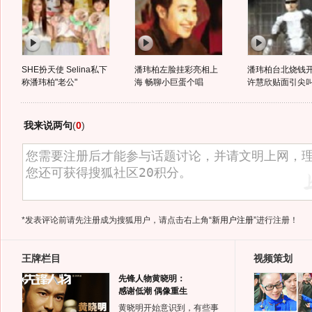
SHE扮天使 Selina私下
潘玮柏左脸挂彩亮相上
潘玮柏台北烧钱开
称潘玮柏"老公"
海 畅聊小巨蛋个唱
许慧欣贴面引尖
我来说两句
(
0
)
*发表评论前请先注册成为搜狐用户，请点击右上角
“新用户注册”
进行注册！
王牌栏目
视频策划
先锋人物黄晓明：
感谢低潮 偶像重生
黄晓明开始意识到，有些事