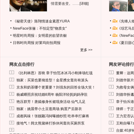
情需要改变。……
[详细]
《秘密天使》陈翔情迷金素恩YURA
《先锋人
NewFace张俪：不怕定型“物质女”
《综艺马
明星时尚周报：女明星的欲望衣橱
《NewF
日韩时尚周报
好莱坞街拍周报
《夏日甜
更多 >>
网友点击排行
网友评论排行
1
1
《比利林恩》首映 章子怡范冰冰冯小刚捧场红毯
董卿：这两
2
2
独家：买菜也要拗造型！金星携女逛街有派头
刘德华新片
3
3
京东和奶茶哪个更重要？刘强东的回答全场大笑！
为救母女俩
4
4
杨威晒照庆祝结婚8周年 杨阳洋轻抚妈妈孕肚
刘德华扮邋
5
5
艳压群芳！唐嫣修身长裙现身活动 仙气儿足
章子怡斥港
6
6
独家：姚晨带小土豆逛商场 购置产后新衣
律师：于正
7
7
成都风味！张靓颖冯轲曝婚纱照 吃串串打麻将
王力宏否认
8
8
接地气！阔太熊黛林打扮休闲逛街买厕所泵
王刚自曝7
9
9
台媒:40