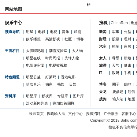
榜
网站地图
娱乐中心
搜狐
|
ChinaRen
|
焦
频道导航
|
明星
|
电影
|
电视
|
音乐
|
戏剧
新闻
|
军事
|
公益
|
|
娱乐播报
|
高清影视
|
社区
|
博客
财经
|
股票
|
理财
|
汽车
|
购车
|
家居
|
王牌栏目
|
大鹏嘚吧嘚
|
潮流实验室
|
大人物
|
明星在线
|
时尚周报
|
先锋人物
女人
|
母婴
|
新娘
|
|
电影评审团
|
电视收视榜
旅游
|
天气
|
健康
|
IT
|
数码
|
手机
|
特色频道
|
明星公益
|
好莱坞
|
香港电影
|
嘻哈音乐
|
独家
|
韩娱
|
日娱
博客
|
圈子
|
邮箱
|
天龙
|
鹿鼎记
|
短信
资料库
|
明星库
|
影视库
|
专题库
|
图片库
搜狗
|
输入法
|
地图
|
滚动新闻列表
|
往期娱首回顾
设置首页
-
搜狗输入法
-
支付中心
-
搜狐招聘
-
广告服务
-
客服中心
Copyright
©
2018 Sohu.com 
搜狐不良信息举