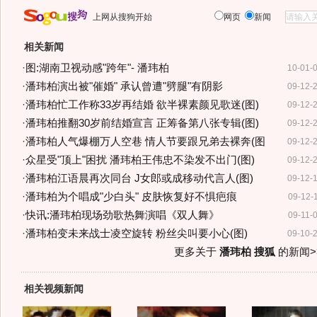
上网从搜狗开始
网页
新闻
相关新闻
·
图:湖南卫视动感"跨年"- 潘玮柏
10-01-
·
潘玮柏演出被"催婚" 承认曾遭"劈腿"有阴影
09-12-
·
潘玮柏忙工作称33岁再结婚 欲半裸素颜见歌迷(图)
09-12-
·
潘玮柏推翻30岁前结婚宣言 正筹备第八张专辑(图)
09-12-
·
潘玮柏人气爆棚万人空巷 情人节要跟兄弟去裸奔(图
09-12-
·
众星受"顶上"困扰 潘玮柏王伟忠不染发不出门(图)
09-12-
·
潘玮柏江语晨再次同台 J女郎或成移动代言人(图)
09-12-
·
潘玮柏为个唱成"少白头" 皮肤恢复好不惧疤痕
09-12-
·
快讯:潘玮柏现场劲歌热舞演唱《双人舞》
09-11-
·
潘玮柏变未来战士凌空旋转 粉丝尖叫要小心(图)
09-10-
更多关于
潘玮柏 搜狐
的新闻>
相关视频新闻