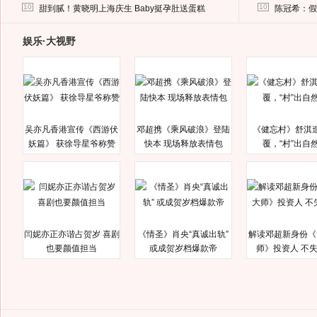
马蓉离婚后，砸1000万人民币给媒体要求删掉这照片
10
10
甜到腻！黄晓明上海庆生 Baby挺孕肚送蛋糕
陈冠希：假
娱乐·大视野
吴亦凡香港宣传《西游伏
邓超携《乘风破浪》登陆
《健忘村》舒淇
妖篇》 获徐导星爷称赞
快本 现场释放表情包
覆，“村”出自
闫妮亦正亦谐占贺岁 喜剧
《情圣》肖央“真诚出轨”
解读邓超新身份《
也要颜值担当
或成贺岁档爆款帝
师》投资人 不