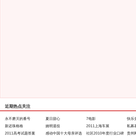
近期热点关注
永不磨灭的番号
夏日甜心
7电影
快乐
新还珠格格
姚明退役
2011上海车展
私募
2011高考试题答案
感动中国十大母亲评选
社区2010年度行业口碑
贵州