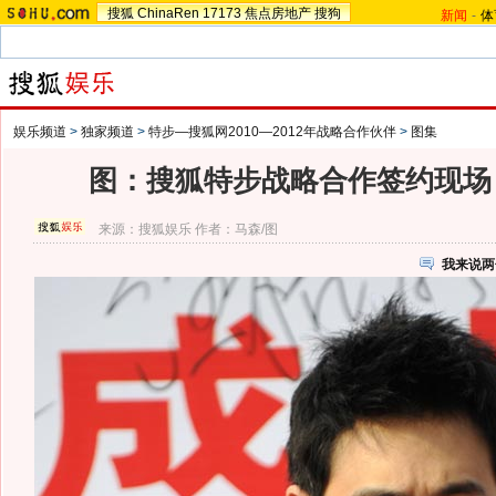
搜狐
ChinaRen
17173
焦点房地产
搜狗
新闻
-
体
娱乐频道
>
独家频道
>
特步—搜狐网2010—2012年战略合作伙伴
>
图集
图：搜狐特步战略合作签约现场 
来源：
搜狐娱乐
作者：马森/图
我来说两