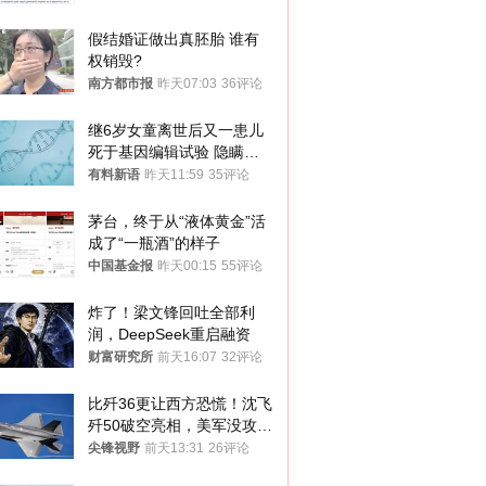
假结婚证做出真胚胎 谁有
权销毁?
南方都市报
昨天07:03
36评论
继6岁女童离世后又一患儿
死于基因编辑试验 隐瞒一
年才对外披露
有料新语
昨天11:59
35评论
茅台，终于从“液体黄金”活
成了“一瓶酒”的样子
中国基金报
昨天00:15
55评论
炸了！梁文锋回吐全部利
润，DeepSeek重启融资
财富研究所
前天16:07
32评论
比歼36更让西方恐慌！沈飞
歼50破空亮相，美军没攻克
的技术被拿下
尖锋视野
前天13:31
26评论