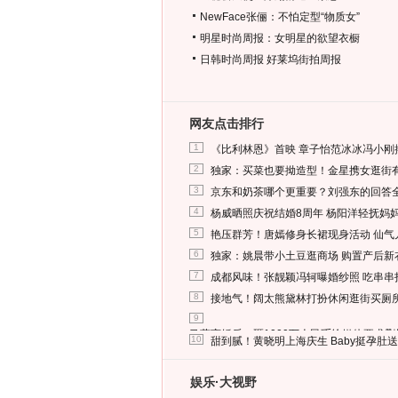
NewFace张俪：不怕定型“物质女”
明星时尚周报：女明星的欲望衣橱
日韩时尚周报
好莱坞街拍周报
网友点击排行
1
《比利林恩》首映 章子怡范冰冰冯小刚
2
独家：买菜也要拗造型！金星携女逛街
3
京东和奶茶哪个更重要？刘强东的回答
4
杨威晒照庆祝结婚8周年 杨阳洋轻抚妈
5
艳压群芳！唐嫣修身长裙现身活动 仙气
6
独家：姚晨带小土豆逛商场 购置产后新
7
成都风味！张靓颖冯轲曝婚纱照 吃串串
8
接地气！阔太熊黛林打扮休闲逛街买厕
9
马蓉离婚后，砸1000万人民币给媒体要求
10
甜到腻！黄晓明上海庆生 Baby挺孕肚
娱乐·大视野