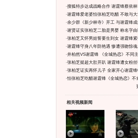
·
搜狐特步达成战略合作 谢霆锋蔡依林
·
谢霆锋爱老婆怕张柏芝吃醋 不敢与大S
·
余少群《新少林寺》开工 与谢霆锋成师
·
谢贤证实张柏芝二胎是男婴 称名字由
·
张柏芝又怀男娃誓要生到女 谢霆锋紧
·
谢霆锋守身八年防艳遇 惨遭强吻惊魂
·
井柏然VS谢霆锋 《全城热恋》不同
·
张柏芝挺超大肚开趴 谢霆锋遭女粉丝
·
张柏芝证实再怀儿子 全家开心谢霆锋
·
怕张柏芝吃醋谢霆锋《全城热恋》不
相关视频新闻