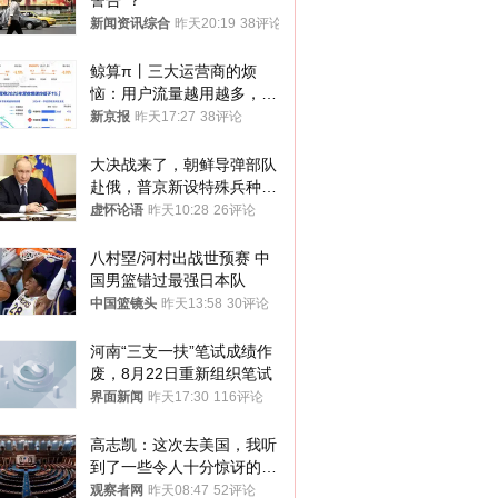
警告”？
新闻资讯综合
昨天20:19
38评论
鲸算π丨三大运营商的烦
恼：用户流量越用越多，收
入却越来越少
新京报
昨天17:27
38评论
大决战来了，朝鲜导弹部队
赴俄，普京新设特殊兵种，
76岁老将扛旗
虚怀论语
昨天10:28
26评论
八村塁/河村出战世预赛 中
国男篮错过最强日本队
中国篮镜头
昨天13:58
30评论
河南“三支一扶”笔试成绩作
废，8月22日重新组织笔试
界面新闻
昨天17:30
116评论
高志凯：这次去美国，我听
到了一些令人十分惊讶的消
息
观察者网
昨天08:47
52评论