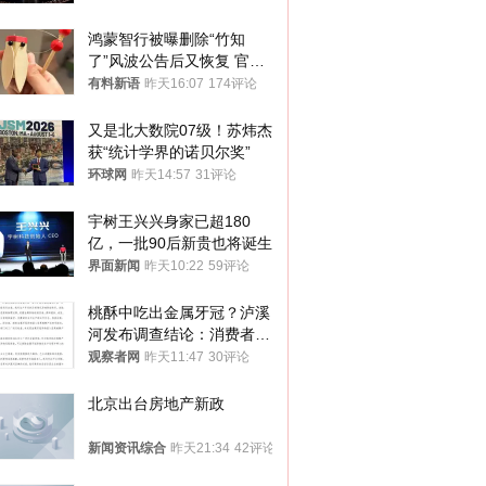
鸿蒙智行被曝删除“竹知
了”风波公告后又恢复 官媒
曾力挺：劝华为要大度的，
有料新语
昨天16:07
174评论
你们适不适合？
又是北大数院07级！苏炜杰
获“统计学界的诺贝尔奖”
环球网
昨天14:57
31评论
宇树王兴兴身家已超180
亿，一批90后新贵也将诞生
界面新闻
昨天10:22
59评论
桃酥中吃出金属牙冠？泸溪
河发布调查结论：消费者已
澄清，所发视频情况不属实
观察者网
昨天11:47
30评论
北京出台房地产新政
新闻资讯综合
昨天21:34
42评论