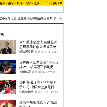
视频
-
播客
-
邮件
-
博客
-
微博
-
BBS
-
我说两句
红牛音乐之旅
金立特约搜狐视频年度盛典
男人帮
评榜
因严重违纪违法 金融监管
总局原局长李云泽被罢免全
国人大代表
经济观察报
昨天16:24
113评论
国乒男单全军覆没！4人出
战WTT横滨冠军赛均无缘
八强
搜狐体育
昨天18:45
77评论
热身赛-张子宇24+11杨舒
予12分 中国女篮擒尼日利
亚
中国篮镜头
昨天21:22
34评论
最高领袖给总统下了“最后