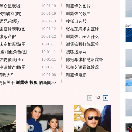
等众星献唱
谢霆锋的图片
10-01-19
拍吻戏(图)
谢霆锋的歌曲
10-01-19
兄弟(图)
搜狐自选股
10-01-13
谢霆锋亲取(图
张柏芝跪求谢霆锋
10-01-12
张放产假
谢霆锋儿子叫什么
10-01-12
未定忙离场(图
谢霆锋殴打陈冠希
10-01-11
主角相似角色(图
搜狐股票网
10-01-11
强吻傻眼(图)
陈冠希张柏芝谢霆锋
10-01-11
申请放产假(图
张柏芝谢霆锋近况
10-01-11
肯吻大S
谢霆锋电影
10-01-06
更多关于
谢霆锋 搜狐
的新闻>>
1/3