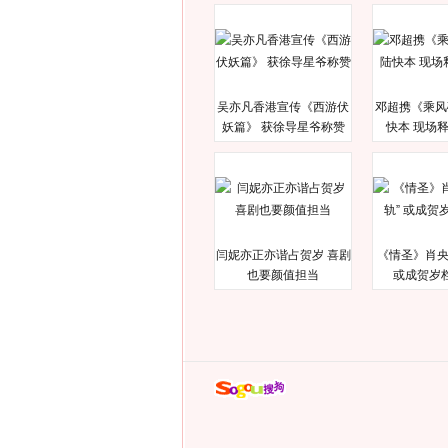
吴亦凡香港宣传《西游伏
邓超携《乘风
妖篇》 获徐导星爷称赞
快本 现场
闫妮亦正亦谐占贺岁 喜剧
《情圣》肖央
也要颜值担当
或成贺岁