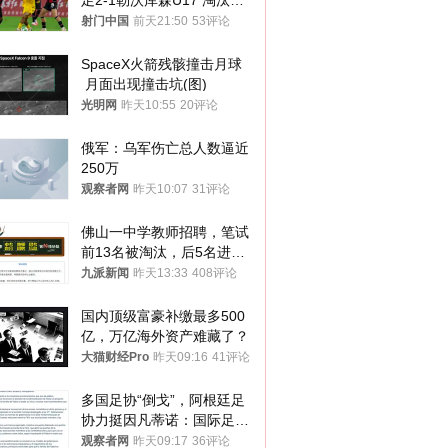
足2-1勒沃库森U17 淘汰赛
将战河床
射门中国
前天21:50
53评论
SpaceX火箭残骸撞击月球
 月面出现撞击坑(图)
光明网
昨天10:55
20评论
俄军：乌军伤亡总人数逼近
250万
观察者网
昨天10:07
31评论
佛山一中学教师招聘，笔试
前13名被淘汰，后5名进体
检，被疑萝卜岗，官方通
九派新闻
昨天13:33
408评论
报：已叫停
国内顶级富豪补缴最多500
亿，万亿海外资产难藏了？
大猫财经Pro
昨天09:16
41评论
多国足协“倒戈”，阿根廷足
协力挺因凡蒂诺：国际足联
今后应继续在其领导下前行
观察者网
昨天09:17
36评论