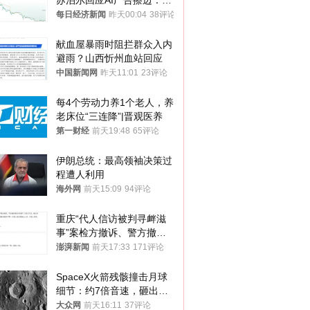
苏泊尔回应AI广告擦边：视
频全下架，已强化内容管理
每日经济新闻
昨天00:04
38评论
与审核
献血屋暴雨时阻拦群众入内
避雨？山西忻州血站回应
中国新闻网
昨天11:01
23评论
每4个劳动力养1个老人，养
老床位“三连降”|晋观医养
第一财经
前天19:48
65评论
伊朗总统：最高领袖决策过
程遭人利用
海外网
前天15:09
94评论
重庆“代人信访被判寻衅滋
事”案检方撤诉、警方撤
案，两被告人获国赔
澎湃新闻
前天17:33
171评论
SpaceX火箭残骸撞击月球
细节：约7倍音速，砸出直
径约30米撞击坑
大众网
前天16:11
37评论