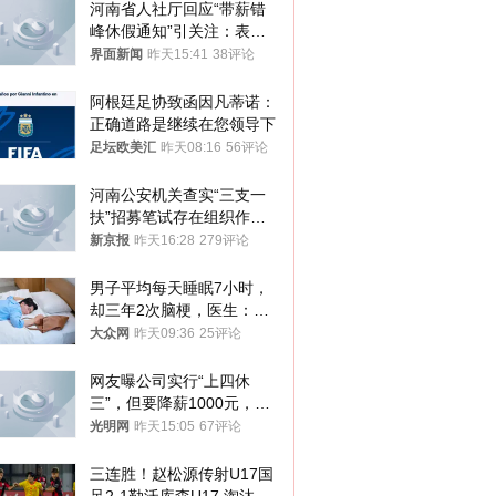
河南省人社厅回应“带薪错
峰休假通知”引关注：表述
不够准确，待修改后印发
界面新闻
昨天15:41
38评论
阿根廷足协致函因凡蒂诺：
正确道路是继续在您领导下
足坛欧美汇
昨天08:16
56评论
河南公安机关查实“三支一
扶”招募笔试存在组织作弊
犯罪行为
新京报
昨天16:28
279评论
男子平均每天睡眠7小时，
却三年2次脑梗，医生：这
样睡觉更伤身
大众网
昨天09:36
25评论
网友曝公司实行“上四休
三”，但要降薪1000元，不
接受只能辞职
光明网
昨天15:05
67评论
三连胜！赵松源传射U17国