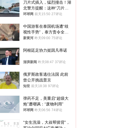
刀片式插入，猛烈撞击！湖
北警方提醒：这种“刀片超
车”，太危险了
环球网
前天15:50
27评论
中国游客在泰国机场遭“歧
视性手势”，泰方责令全面
调查，对责任人采取最严厉
新黄河
昨天09:00
75评论
处分
阿根廷足协力挺因凡蒂诺
澎湃新闻
昨天08:47
37评论
俄罗斯政客逃往法国 此前
曾公开挑战普京
知世
前天18:38
97评论
弹药不足，美重启“超级大
炮”遭嘲讽：“废物利用”
环球网
昨天06:56
74评论
“女生洗澡，大叔帮搓背”，