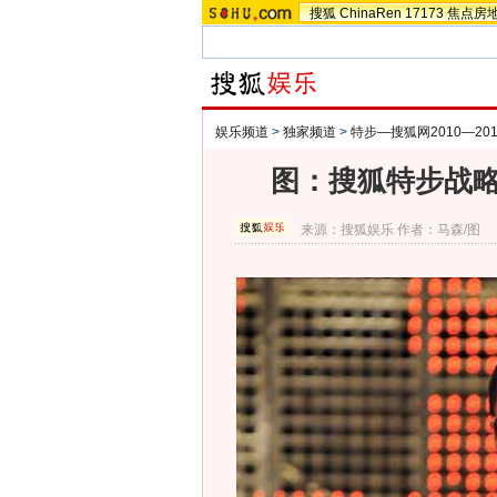
搜狐
ChinaRen
17173
焦点房
娱乐频道
>
独家频道
>
特步—搜狐网2010—2
图：搜狐特步战略
来源：
搜狐娱乐
作者：马森/图