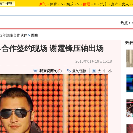
地产
搜狗
新闻
-
体育
-
S
-
娱乐
-
V
-
财经
-
IT
-
汽车
-
房产
-
女人
-
热点：
012年战略合作伙伴
>
图集
热
合作签约现场 谢霆锋压轴出场
2010年01月19日15:18
我来说两句
(
0
)
复制链接
大
中
小