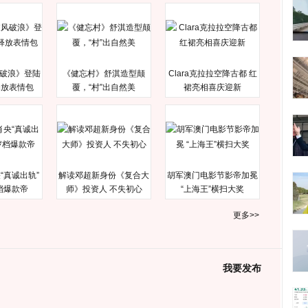
破浪》登陆
《健忘村》舒淇造型颠
Clara克拉拉空降古都 红
释放表情包
覆，“村”出自然美
裙亮相喜庆迎新
“真诚出轨”
解读邓超新身份《复合大
胡军澳门电影节影帝加冕
档爆款帝
师》投资人 不失初心
“上海王”横扫大奖
更多>>
我要发布