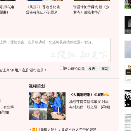
以可以吗(电
《风云2》香港首映 谢
谢霆锋忙于赚钱 新《少
题曲)
霆锋称落伍不识贡米
林寺》后陪妻待产
设为辩论话题
右上角
“新用户注册”
进行注册！
视频策划
《大鹏嘚吧嘚》416期
生
杨丽萍提菜篮逛车展 时尚
，有些事
与村姑仅一线之隔…
[详细]
[详细]
《先锋人物》：黄磊不惑之年中的智慧