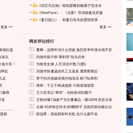
《综艺马后炮》陈柏霖曝初吻属于范冰冰
《NewFace》：《北爱》导演续集玩穿越
《夏日甜心》：和夏日有关的爱情世界
更多 >>
更多 >>
网友评论排行
1
捧场红毯
董卿：这两年没什么突破 激烈竞争环境令我不安
2
有派头
刘德华新片扮“犀利哥”街头狂奔
3
全场大笑！
为救母女俩 人艺演员中数刀(图)
4
妈孕肚
刘德华扮邋遢农民工太逼真 遭警察驱赶
5
儿足
章子怡斥港媒歧视内地演员 称刁钻势利
6
衣
律师：于正不构成侵权 只能道德谴责
7
打麻将
王力宏否认“辱华”：别给歌词扣帽子
8
所泵
王刚自曝7成家产为古董藏品：睡180年历史古床
9
台媒:40岁林志玲冷冻9颗卵子 全副武装怕被认出
删掉这照片
10
送蛋糕
陈冠希：假如我有时光机 也什么都不改