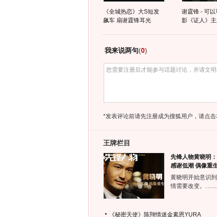
《全城热恋》大S短发
谢霆锋 - 可
飙车 扇谢霆锋耳光
影《证人》主
我来说两句
(
0
)
*发表评论前请先注册成为搜狐用户，请点击
王牌栏目
先锋人物黄晓明：
感谢低潮 偶像重
黄晓明开始意识到
情需要改变。……
《秘密天使》陈翔情迷金素恩YURA