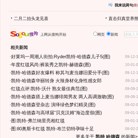
我来说两句
(
0
)
二月二抬头龙见喜
直击归真堂养
上网从搜狗开始
网页
新闻
相关新闻
·
好莱坞一周潮人街拍:Ryder凯特-哈德森儿子5(图)
09-12-
·
年度红毯风尚:裤装秀之凯特-赫德森(图)
10-01-
·
凯特-哈德森好友爆料 称其与麦当娜旧爱分手(图)
09-12-
·
凯特-哈德森华丽转身 火辣身材化身性感女郎
09-11-
·
红毯点评:凯特-沃什 熟女最佳典范(图)
09-09-
·
凯特-哈德森搭上麦当娜绯闻男友 两人高调激吻(图)
09-08-
·
凯特-哈德森登杂志 演绎绿色梦幻精灵(图)
09-02-
·
凯特-哈德森与高球届"贝克汉姆"海边度假(图)
09-01-
·
图:凯特-弗兰纳里亮相红毯
09-01-
·
图:80奥斯卡红毯 凯特-布兰切特孕味十足
08-02-
更多关于
凯特 哈德森
的新闻>