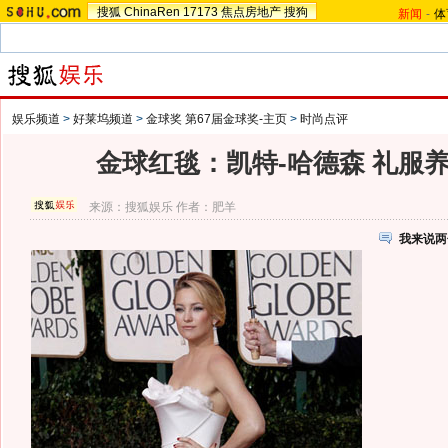
搜狐
ChinaRen
17173
焦点房地产
搜狗
新闻
-
体
娱乐频道
>
好莱坞频道
>
金球奖 第67届金球奖-主页
>
时尚点评
金球红毯：凯特-哈德森 礼服
来源：
搜狐娱乐
作者：肥羊
我来说两