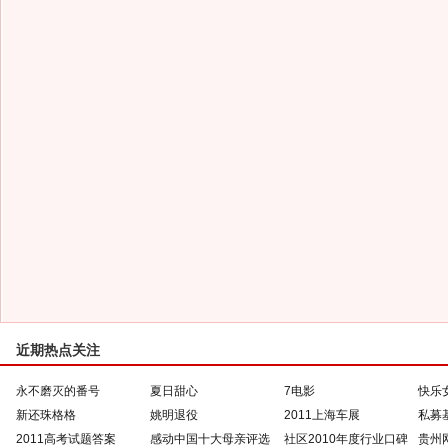
近期热点关注
永不磨灭的番号
夏日甜心
7电影
快乐
新还珠格格
姚明退役
2011上海车展
私募
2011高考试题答案
感动中国十大母亲评选
社区2010年度行业口碑
贵州