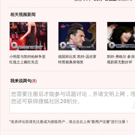
相关视频新闻
小明星与凯特柏林争宠
德国班比奖 凯特-温丝莱
凯特·弗格尔 参
红毯之上癫狂失态
特黑裙裹身领奖
视剧获无数好评
我来说两句
(
0
)
*发表评论前请先注册成为搜狐用户，请点击右上角
“新用户注册”
进行注册！