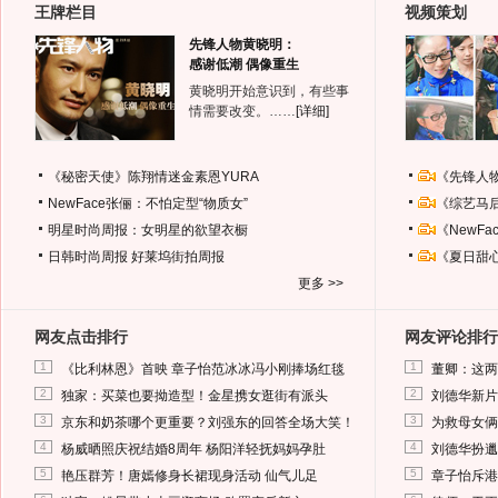
王牌栏目
视频策划
先锋人物黄晓明：
感谢低潮 偶像重生
黄晓明开始意识到，有些事
情需要改变。……
[详细]
《秘密天使》陈翔情迷金素恩YURA
《先锋人
NewFace张俪：不怕定型“物质女”
《综艺马
明星时尚周报：女明星的欲望衣橱
《NewF
日韩时尚周报
好莱坞街拍周报
《夏日甜
更多 >>
网友点击排行
网友评论排行
1
1
《比利林恩》首映 章子怡范冰冰冯小刚捧场红毯
董卿：这两
2
2
独家：买菜也要拗造型！金星携女逛街有派头
刘德华新片
3
3
京东和奶茶哪个更重要？刘强东的回答全场大笑！
为救母女俩
4
4
杨威晒照庆祝结婚8周年 杨阳洋轻抚妈妈孕肚
刘德华扮邋
5
5
艳压群芳！唐嫣修身长裙现身活动 仙气儿足
章子怡斥港