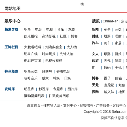
榜
网站地图
娱乐中心
搜狐
|
ChinaRen
|
焦
频道导航
|
明星
|
电影
|
电视
|
音乐
|
戏剧
新闻
|
军事
|
公益
|
|
娱乐播报
|
高清影视
|
社区
|
博客
财经
|
股票
|
理财
|
汽车
|
购车
|
家居
|
王牌栏目
|
大鹏嘚吧嘚
|
潮流实验室
|
大人物
|
明星在线
|
时尚周报
|
先锋人物
女人
|
母婴
|
新娘
|
|
电影评审团
|
电视收视榜
旅游
|
天气
|
健康
|
IT
|
数码
|
手机
|
特色频道
|
明星公益
|
好莱坞
|
香港电影
|
嘻哈音乐
|
独家
|
韩娱
|
日娱
博客
|
圈子
|
邮箱
|
天龙
|
鹿鼎记
|
短信
资料库
|
明星库
|
影视库
|
专题库
|
图片库
搜狗
|
输入法
|
地图
|
滚动新闻列表
|
往期娱首回顾
设置首页
-
搜狗输入法
-
支付中心
-
搜狐招聘
-
广告服务
-
客服中心
Copyright
©
2018 Sohu.com 
搜狐不良信息举