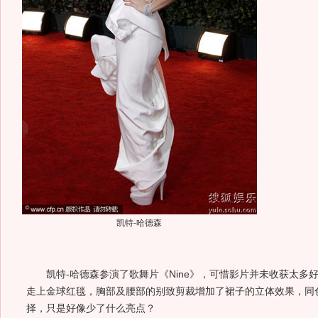
凯特-哈德森
凯特-哈德森参演了歌舞片《Nine》，可惜影片并未收获太多
走上金球红毯，胸部及腰部的别致剪裁增加了裙子的立体效果，同
择，只是好像少了什么亮点？