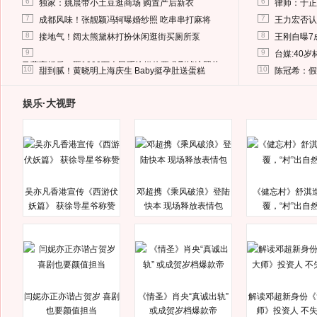
6
6
独家：姚晨带小土豆逛商场 购置产后新衣
律师：于正
7
7
成都风味！张靓颖冯轲曝婚纱照 吃串串打麻将
王力宏否认
8
8
接地气！阔太熊黛林打扮休闲逛街买厕所泵
王刚自曝7
9
9
台媒:40
马蓉离婚后，砸1000万人民币给媒体要求删掉这照片
10
10
甜到腻！黄晓明上海庆生 Baby挺孕肚送蛋糕
陈冠希：假
娱乐·大视野
吴亦凡香港宣传《西游伏
邓超携《乘风破浪》登陆
《健忘村》舒淇
妖篇》 获徐导星爷称赞
快本 现场释放表情包
覆，“村”出自
闫妮亦正亦谐占贺岁 喜剧
《情圣》肖央“真诚出轨”
解读邓超新身份《
也要颜值担当
或成贺岁档爆款帝
师》投资人 不