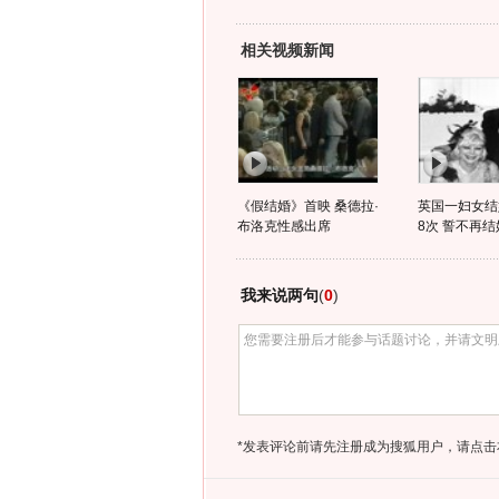
相关视频新闻
《假结婚》首映 桑德拉·
英国一妇女结
布洛克性感出席
8次 誓不再结
我来说两句
(
0
)
*发表评论前请先注册成为搜狐用户，请点击