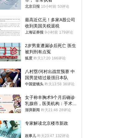
华，“非常执着”
北京日报
10小时前
53评论
最高近亿元！多家A股公司
收到美国关税退税
上海证券报
9小时前
179评论
2岁男童遭漏诊后死亡 医生
被判刑有点冤
狐度
昨天17:20
166评论
八村塁/河村出战世预赛 中
国男篮错过最强日本队
中国篮镜头
昨天13:58
36评论
女子称丰胸术9个月后确诊
乳腺癌，医美机构：手术不
可能引发癌症，建议走司法
澎湃新闻
昨天21:46
28评论
途径
专家解读北京楼市新政
政事儿
昨天23:47
132评论