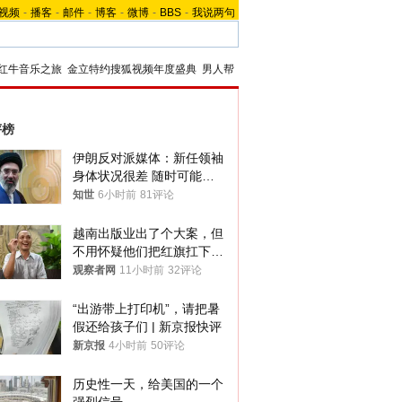
视频
-
播客
-
邮件
-
博客
-
微博
-
BBS
-
我说两句
红牛音乐之旅
金立特约搜狐视频年度盛典
男人帮
评榜
伊朗反对派媒体：新任领袖
身体状况很差 随时可能离
世
知世
6小时前
81评论
越南出版业出了个大案，但
不用怀疑他们把红旗扛下去
的决心
观察者网
11小时前
32评论
“出游带上打印机”，请把暑
假还给孩子们 | 新京报快评
新京报
4小时前
50评论
历史性一天，给美国的一个