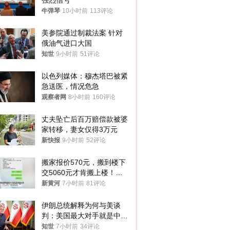
强烈信号
牛弹琴
10小时前
113评论
美参院通过制裁法案 针对
俄油气进口大国
知世
9小时前
51评论
以色列媒体：穆杰塔巴被紧
急送医，情况危急
观察者网
8小时前
160评论
丈夫坠亡后百万赔偿款被婆
家转移，妻女仅得3万元
新快报
9小时前
52评论
搬家报价570元，搬到楼下
交5060元才肯搬上楼！女
子傻眼了……
新黄河
7小时前
81评论
伊朗总统解释为何与美谈
判：美国最大对手就是中
国，但他们也在对话
知世
7小时前
34评论