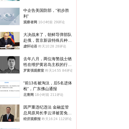
中企告美国防部，“初步胜
利”
观察者网
10小时前
29评论
大决战来了，朝鲜导弹部队
赴俄，普京新设特殊兵种，
76岁老将扛旗
虚怀论语
昨天10:28
28评论
去年八月，两位海警战士牺
牲在维护黄岩岛主权的行动
中
罗富强观察室
昨天14:55
84评论
“前13名被淘汰，后5名进体
检”，广东佛山通报
北青网
18小时前
211评论
因严重违纪违法 金融监管
总局原局长李云泽被罢免全
国人大代表
经济观察报
昨天16:24
112评论