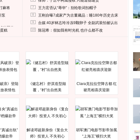
衣
律师：于正不构成侵权 只能道德谴责
7
打麻将
王力宏否认“辱华”：别给歌词扣帽子
8
所泵
王刚自曝7成家产为古董藏品：睡180年历史古床
9
台媒:40岁林志玲冷冻9颗卵子 全副武装怕被认出
删掉这照片
10
送蛋糕
陈冠希：假如我有时光机 也什么都不改
破浪》登陆
《健忘村》舒淇造型颠
Clara克拉拉空降古都 红
释放表情包
覆，“村”出自然美
裙亮相喜庆迎新
“真诚出轨”
解读邓超新身份《复合大
胡军澳门电影节影帝加冕
档爆款帝
师》投资人 不失初心
“上海王”横扫大奖