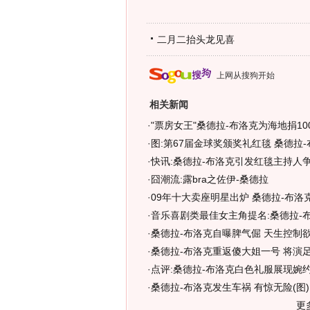
二月二抬头龙见喜
上网从搜狗开始
相关新闻
·
"票房女王"桑德拉-布洛克为海地捐10
·
图:第67届金球奖颁奖礼红毯 桑德拉
·
快讯:桑德拉-布洛克引发红毯主持人
·
囧潮流:露bra之佐伊-桑德拉
·
09年十大卖座明星出炉 桑德拉-布洛克
·
音乐喜剧类最佳女主角提名:桑德拉-布
·
桑德拉-布洛克自曝脾气倔 天生控制欲
·
桑德拉-布洛克重返傻大姐一号 将演足
·
点评:桑德拉-布洛克白色礼服展现婉约
·
桑德拉-布洛克发生车祸 有惊无险(图)
更