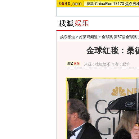
搜狐
ChinaRen
17173
焦点房
娱乐频道
>
好莱坞频道
>
金球奖 第67届金球奖
金球红毯：桑德
来源：
搜狐娱乐
作者：肥羊