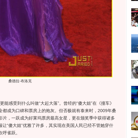
桑德拉-布洛克
能感受到什么叫做“大起大落”。曾经的“傻大姐”在《撞车》
都成为口碑和票房上的炮灰。但否极就有泰来时，2009年桑
影片，一跃成为好莱坞票房最高女星，更在颁奖季中获得诸多
a抹胸礼服让“傻大姐”优雅了许多，其实现在美国人民已经不管她穿什
欢呼雀跃。