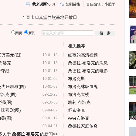
我来说两句
(
0
)
复制链接
责任编辑：小肥羊
直击归真堂养熊基地开放日
网页
新闻
相关推荐
0万美元(图)
红毯的高清视频
10-01-18
-布洛克
桑德拉·布洛克的消息
10-01-18
争夺战
桑德拉·布洛克的电影
10-01-18
布洛克斯
10-01-05
力压群雄(图)
布洛克林吸血鬼
10-01-03
洛克(图)
布洛克大楼
09-12-23
强(图)
凯莉 布洛克
09-10-30
球喜剧(图)
舒布洛克
09-04-07
美(图)
wwe布洛克
09-01-12
桑德拉家庭传奇
08-04-21
多关于
桑德拉 布洛克
的新闻>>