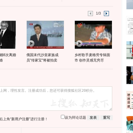
1/3
婚8次离婚
俄国末代沙皇家族成
乡村歌手麦格劳专辑面
婚
员"传家宝"将被拍卖
市 创作灵感无穷尽
设为辩论话题
右上角
“新用户注册”
进行注册！