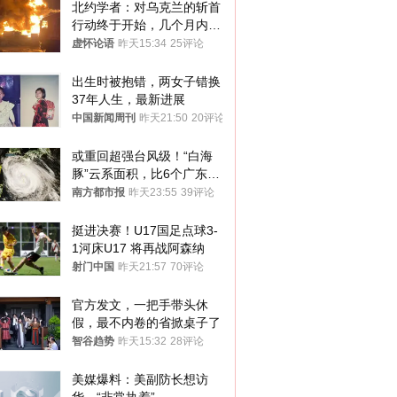
北约学者：对乌克兰的斩首
行动终于开始，几个月内乌
将投降
虚怀论语
昨天15:34
25评论
出生时被抱错，两女子错换
37年人生，最新进展
中国新闻周刊
昨天21:50
20评论
或重回超强台风级！“白海
豚”云系面积，比6个广东还
大！深圳官方：注意这件事
南方都市报
昨天23:55
39评论
挺进决赛！U17国足点球3-
1河床U17 将再战阿森纳
射门中国
昨天21:57
70评论
官方发文，一把手带头休
假，最不内卷的省掀桌子了
智谷趋势
昨天15:32
28评论
美媒爆料：美副防长想访