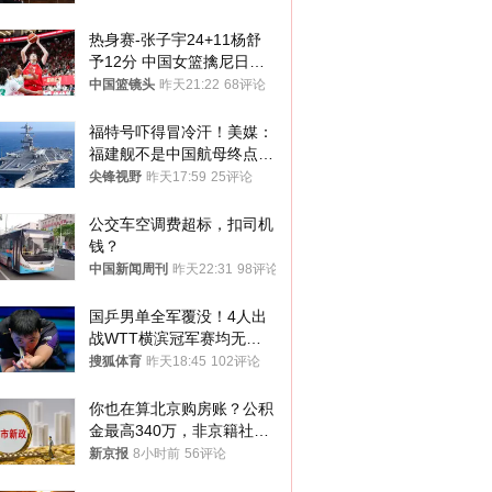
热身赛-张子宇24+11杨舒
予12分 中国女篮擒尼日利
亚
中国篮镜头
昨天21:22
68评论
福特号吓得冒冷汗！美媒：
福建舰不是中国航母终点，
而是新起点！
尖锋视野
昨天17:59
25评论
公交车空调费超标，扣司机
钱？
中国新闻周刊
昨天22:31
98评论
国乒男单全军覆没！4人出
战WTT横滨冠军赛均无缘
八强
搜狐体育
昨天18:45
102评论
你也在算北京购房账？公积
金最高340万，非京籍社保
1年
新京报
8小时前
56评论