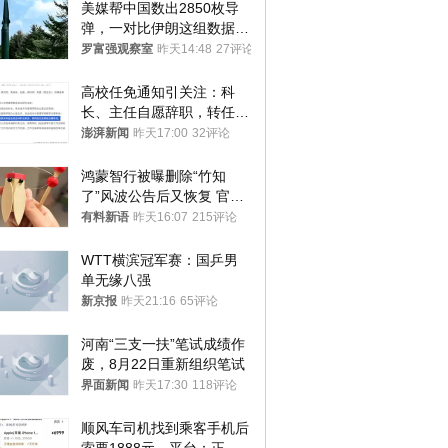
美媒帮中国数出2850枚导
弹，一对比伊朗这组数据，
发现出大事了
罗富强观察室
昨天14:48
27评论
高校任免通知引关注：科
长、主任自愿辞职，转任思
政辅导员
澎湃新闻
昨天17:00
32评论
鸿蒙智行被曝删除“竹知
了”风波公告后又恢复 官媒
曾力挺：劝华为要大度的，
有料新语
昨天16:07
215评论
你们适不适合？
WTT横滨冠军赛：国乒男
单无缘八强
新京报
昨天21:16
65评论
河南“三支一扶”笔试成绩作
废，8月22日重新组织笔试
界面新闻
昨天17:30
118评论
顺风车司机找到乘客手机后