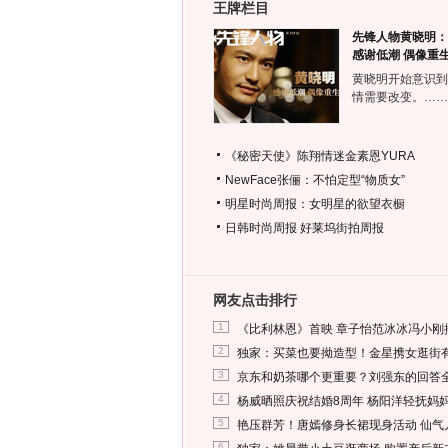
王牌栏目
先锋人物黄晓明：
感谢低潮 偶像重
黄晓明开始意识到
情需要改变。……
《秘密天使》陈翔情迷金素恩YURA
NewFace张俪：不怕定型“物质女”
明星时尚周报：女明星的欲望衣橱
日韩时尚周报
好莱坞街拍周报
网友点击排行
1
《比利林恩》首映 章子怡范冰冰冯小刚
2
独家：买菜也要拗造型！金星携女逛街
3
京东和奶茶哪个更重要？刘强东的回答
4
杨威晒照庆祝结婚8周年 杨阳洋轻抚妈
5
艳压群芳！唐嫣修身长裙现身活动 仙气
6