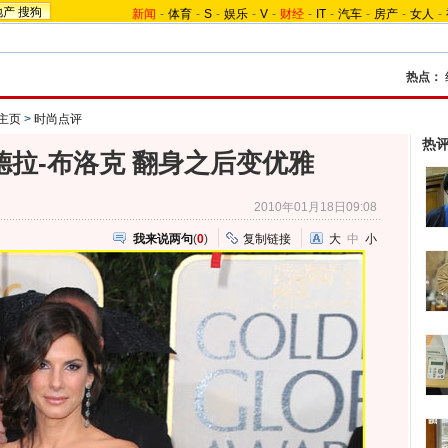
地产
搜狗
新闻
-
体育
-
S
-
娱乐
-
V
-
财经
-
IT
-
汽车
-
房产
-
女人
-
热点：
-主页
>
时尚点评
热
拉-布洛克 翻身之后变优雅
2010年01月18日09:08
我来说两句
(
0
)
复制链接
大
中
小