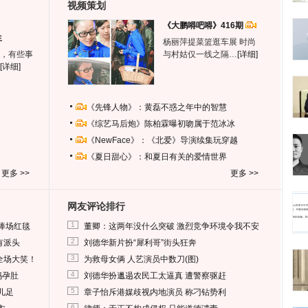
视频策划
《大鹏嘚吧嘚》416期
生
杨丽萍提菜篮逛车展 时尚
，有些事
与村姑仅一线之隔…
[详细]
[详细]
《先锋人物》：黄磊不惑之年中的智慧
《综艺马后炮》陈柏霖曝初吻属于范冰冰
《NewFace》：《北爱》导演续集玩穿越
《夏日甜心》：和夏日有关的爱情世界
更多 >>
更多 >>
网友评论排行
1
捧场红毯
董卿：这两年没什么突破 激烈竞争环境令我不安
2
有派头
刘德华新片扮“犀利哥”街头狂奔
3
全场大笑！
为救母女俩 人艺演员中数刀(图)
4
妈孕肚
刘德华扮邋遢农民工太逼真 遭警察驱赶
5
儿足
章子怡斥港媒歧视内地演员 称刁钻势利
6