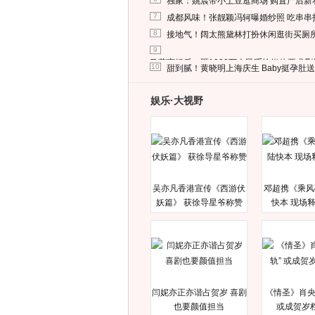
独家：姚晨带小土豆逛商场 购置产后新
7
成都风味！张靓颖冯轲曝婚纱照 吃串串
8
接地气！阔太熊黛林打扮休闲逛街买厕
9
马蓉离婚后，砸1000万人民币给媒体要求
10
甜到腻！黄晓明上海庆生 Baby挺孕肚
娱乐·大视野
吴亦凡香港宣传《西游伏
邓超携《乘风
妖篇》 获徐导星爷称赞
快本 现场
闫妮亦正亦谐占贺岁 喜剧
《情圣》肖央
也要颜值担当
或成贺岁