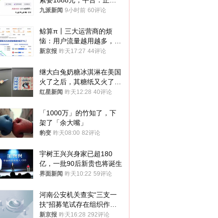
索要1888元，平台：正和
司机沟通协商
九派新闻
9小时前
60评论
鲸算π丨三大运营商的烦
恼：用户流量越用越多，收
入却越来越少
新京报
昨天17:27
44评论
继大白兔奶糖冰淇淋在美国
火了之后，其糖纸又火了！
海外博主盛赞：平面设计经
红星新闻
昨天12:28
40评论
典之作
「1000万」的竹知了，下
架了「余大嘴」
豹变
昨天08:00
82评论
宇树王兴兴身家已超180
亿，一批90后新贵也将诞生
界面新闻
昨天10:22
59评论
河南公安机关查实“三支一
扶”招募笔试存在组织作弊
犯罪行为
新京报
昨天16:28
292评论