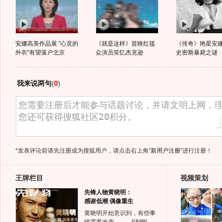
安娜高美作品展 "心灵的
《就是这样》首映红毯
《传奇》艳星安娜
外衣"有望落户北京
众演员笑忆杰克逊
史密斯暴毙之谜
我来说两句
(
0
)
*发表评论前请先注册成为搜狐用户，请点击右上角
“新用户注册”
进行注册！
王牌栏目
视频策划
先锋人物黄晓明：
感谢低潮 偶像重生
黄晓明开始意识到，有些事