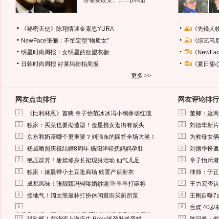
情需要改变。……
[详细]
《秘密天使》陈翔情迷金素恩YURA
《先锋人
NewFace张俪：不怕定型“物质女”
《综艺马
明星时尚周报：女明星的欲望衣橱
《NewF
日韩时尚周报
好莱坞街拍周报
《夏日甜
更多 >>
网友点击排行
网友评论排行
1
1
《比利林恩》首映 章子怡范冰冰冯小刚捧场红毯
董卿：这两
2
2
独家：买菜也要拗造型！金星携女逛街有派头
刘德华新片
3
3
京东和奶茶哪个更重要？刘强东的回答全场大笑！
为救母女俩
4
4
杨威晒照庆祝结婚8周年 杨阳洋轻抚妈妈孕肚
刘德华扮邋
5
5
艳压群芳！唐嫣修身长裙现身活动 仙气儿足
章子怡斥港
6
6
独家：姚晨带小土豆逛商场 购置产后新衣
律师：于正
7
7
成都风味！张靓颖冯轲曝婚纱照 吃串串打麻将
王力宏否认
8
8
接地气！阔太熊黛林打扮休闲逛街买厕所泵
王刚自曝7
9
9
台媒:40
马蓉离婚后，砸1000万人民币给媒体要求删掉这照片
10
10