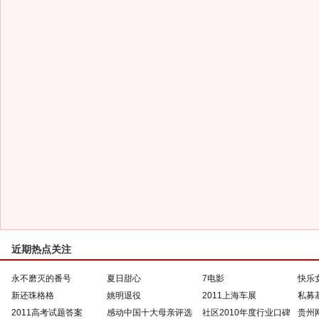
近期热点关注
永不磨灭的番号
夏日甜心
7电影
快乐
新还珠格格
姚明退役
2011上海车展
私募
2011高考试题答案
感动中国十大母亲评选
社区2010年度行业口碑
贵州