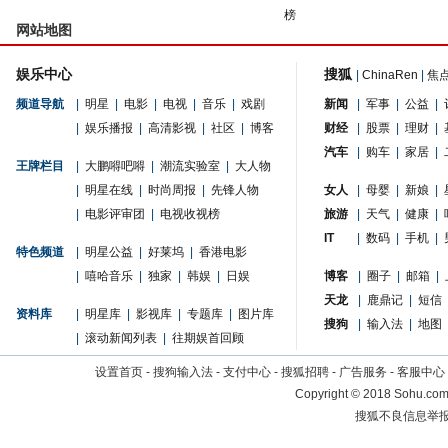
榜
网站地图
娱乐中心
搜狐
|
ChinaRen
|
焦
频道导航
|
明星
|
电影
|
电视
|
音乐
|
戏剧
新闻
|
军事
|
公益
|
|
娱乐播报
|
高清影视
|
社区
|
博客
财经
|
股票
|
理财
|
汽车
|
购车
|
家居
|
王牌栏目
|
大鹏嘚吧嘚
|
潮流实验室
|
大人物
|
明星在线
|
时尚周报
|
先锋人物
女人
|
母婴
|
新娘
|
|
电影评审团
|
电视收视榜
旅游
|
天气
|
健康
|
IT
|
数码
|
手机
|
特色频道
|
明星公益
|
好莱坞
|
香港电影
|
嘻哈音乐
|
独家
|
韩娱
|
日娱
博客
|
圈子
|
邮箱
|
天龙
|
鹿鼎记
|
短信
资料库
|
明星库
|
影视库
|
专题库
|
图片库
搜狗
|
输入法
|
地图
|
滚动新闻列表
|
往期娱首回顾
设置首页
-
搜狗输入法
-
支付中心
-
搜狐招聘
-
广告服务
-
客服中心
Copyright
©
2018 Sohu.com 
搜狐不良信息举