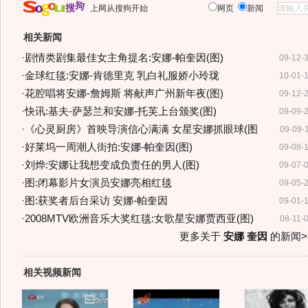
上网从搜狗开始
网页
新闻
相关新闻
·
剧情类剧集最佳女主角提名:安娜-帕奎因(图)
09-12-
·
金球红毯:安娜-肯德里克 乳白礼服娇小玲珑
10-01-
·
花腔唱将安娜-詹姆斯 将献声广州新年夜(图)
09-12-
·
快讯:基夫-萨瑟兰和安娜-托芙上台颁奖(图)
09-09-
·
《心灵厨房》首映导演信心满满 女星安娜抓眼球(图
09-09-
·
好莱坞一周潮人街拍:安娜-帕奎因(图)
09-08-
·
刘烨:安娜让我想变成负责任的男人(图)
09-07-
·
图:闭幕影片女演员安娜亮相红毯
09-05-
·
图:获奖者后台采访 安娜-帕奎因
09-01-
·
2008MTV欧洲音乐大奖红毯:女歌星安娜贾西亚(图)
08-11-
更多关于
安娜 奎因
的新闻>
相关视频新闻