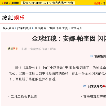
搜狐
ChinaRen
17173
焦点房地产
搜狗
新闻
-
体
娱乐频道
>
好莱坞频道
>
金球奖 第67届金球奖-主页
>
时尚点评
金球红毯：安娜-帕奎因 闪
来源：
搜狐娱乐
作者：肥羊
我来说两
哇！《真爱如血》中的“小豁牙妹”
安娜-帕奎因
来了，为她撑伞
老公。安娜一改往日剧中可爱清纯的模样，穿上一件金光闪闪的低V礼服，但
了，而且鞋子搭配的也并不合适。
我来说两句
(
0
)
二月二抬头龙见喜
直击归真堂养