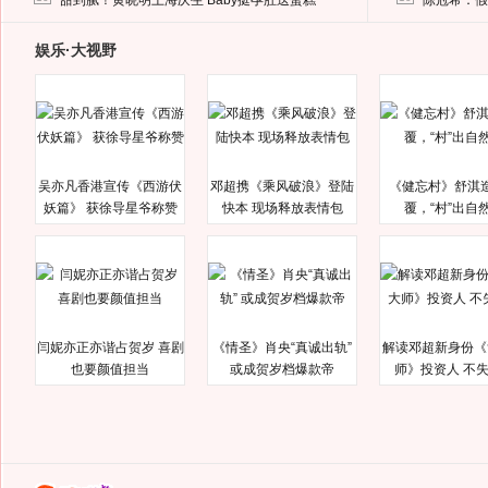
甜到腻！黄晓明上海庆生 Baby挺孕肚送蛋糕
陈冠希：假
娱乐·大视野
吴亦凡香港宣传《西游伏
邓超携《乘风破浪》登陆
《健忘村》舒淇
妖篇》 获徐导星爷称赞
快本 现场释放表情包
覆，“村”出自
闫妮亦正亦谐占贺岁 喜剧
《情圣》肖央“真诚出轨”
解读邓超新身份《
也要颜值担当
或成贺岁档爆款帝
师》投资人 不