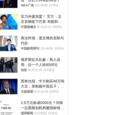
这一次杜兰特错的离谱了
NBA广角
16小时前
37评论
实力外援加盟！ 官方：北
京首钢签下巴里·布朗和桑
普森
中国篮镜头
昨天18:15
39评论
再次炸场，梁文锋的克制与
代价
中国新闻周刊
16小时前
20评论
俄罗斯征兵乱象：熟人设
局，拉一个人给8000元
知世
昨天19:29
153评论
恩将仇报，中方刚买48万吨
大豆，美制裁中国瓜子，布
林肯措辞变了
兵器展望
昨天16:58
20评论
2.6万元标成5000元？河南
一志愿规划机构被指标错学
费致考生复读
澎湃新闻
14小时前
32评论