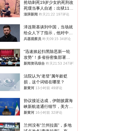
抢劫刺死19岁少女的死刑改
死缓当事人自述：出狱11年
间始终刻意躲避被害人家属
澎湃新闻
昨天21:22
197评论
泽连斯基谈到中国，当场就
给众人下了指示，他对中国
和中乌关系，显然又有了新
兵器观察员
昨天09:15
34评论
的想法
“迅速掀起扫黑除恶新一轮
攻势”！多省份密集部署，
公布举报方式
新闻资讯综合
昨天21:53
247评论
法院认为“老登”属年龄贬
损，这个词错在哪里？
新黄河
13小时前
49评论
协议接近达成，伊朗披露海
峡新航道通行细节，美方再
提“倒计时”
新黄河
16小时前
32评论
兰州没有“兰州拉面”，多地