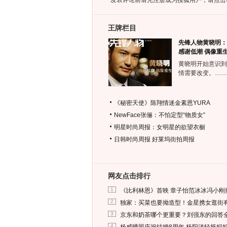
*发表评论前请先注册成为搜狐用户，请点击
王牌栏目
先锋人物黄晓明：
感谢低潮 偶像重
黄晓明开始意识到
情需要改变。……
《秘密天使》陈翔情迷金素恩YURA
NewFace张俪：不怕定型“物质女”
明星时尚周报：女明星的欲望衣橱
日韩时尚周报
好莱坞街拍周报
网友点击排行
1
《比利林恩》首映 章子怡范冰冰冯小刚
2
独家：买菜也要拗造型！金星携女逛街
3
京东和奶茶哪个更重要？刘强东的回答
4