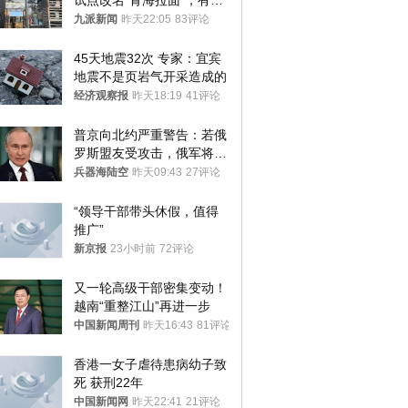
试点改名“青海拉面”，有商
家改名已两年
九派新闻
昨天22:05
83评论
45天地震32次 专家：宜宾
地震不是页岩气开采造成的
经济观察报
昨天18:19
41评论
普京向北约严重警告：若俄
罗斯盟友受攻击，俄军将动
用核武器保护
兵器海陆空
昨天09:43
27评论
“领导干部带头休假，值得
推广”
新京报
23小时前
72评论
又一轮高级干部密集变动！
越南“重整江山”再进一步
中国新闻周刊
昨天16:43
81评论
香港一女子虐待患病幼子致
死 获刑22年
中国新闻网
昨天22:41
21评论