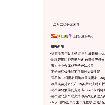
二月二抬头龙见喜
上网从搜狗开始
相关新闻
·
福布斯青年吸金榜 碧昂丝最赚布兰妮
·
瑶瑶苦练巨肺震撼乐迷 自嘲歌声恐怖
·
查丈夫小金库成妻子合法权益
·
不给老婆钱他就不跟我过夫妻生活
·
碧昂丝10项提名领跑格莱美提名 Lady
·
格莱美奖提名公布 19岁斯威夫特叫板
·
碧昂丝醉酒露乳走光 与JAY-Z前后脚
·
碧昂丝北京个唱火爆 换装9套展傲人身
·
Jay-Z碧昂丝夫妻去年最抢钱 进账1亿