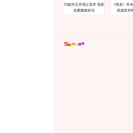
闫妮亦正亦谐占贺岁 喜剧
《情圣》肖央
也要颜值担当
或成贺岁