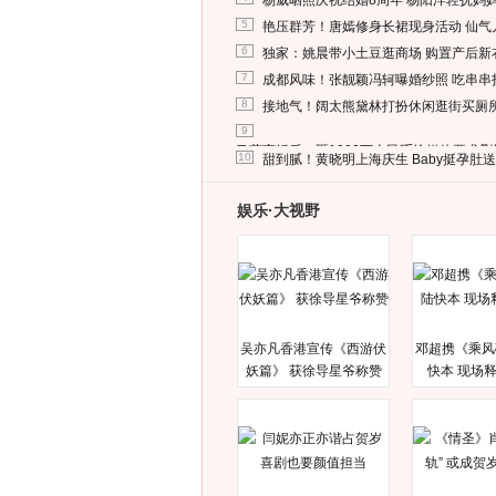
杨威晒照庆祝结婚8周年 杨阳洋轻抚妈
5
艳压群芳！唐嫣修身长裙现身活动 仙气
6
独家：姚晨带小土豆逛商场 购置产后新
7
成都风味！张靓颖冯轲曝婚纱照 吃串串
8
接地气！阔太熊黛林打扮休闲逛街买厕
9
马蓉离婚后，砸1000万人民币给媒体要求
10
甜到腻！黄晓明上海庆生 Baby挺孕肚
娱乐·大视野
吴亦凡香港宣传《西游伏
邓超携《乘风
妖篇》 获徐导星爷称赞
快本 现场