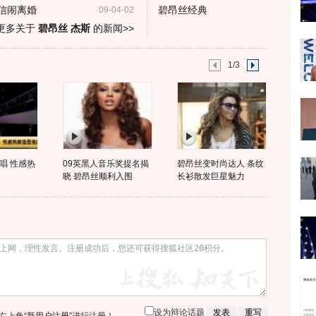
短信闹离婚
碧昂丝经典
09-04-02
更多关于
碧昂丝 杰斯
的新闻>>
1/3
唱 性感热
09英黑人音乐奖提名揭
碧昂丝变时尚达人 条纹
晓 碧昂丝顺利入围
长衫散发巨星魅力
设为辩论话题