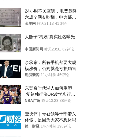
24小时不关空调，电费竟降
六成？网友吵翻，电力部门
回应→
金羊网
昨天21:13
41评论
人贩子“梅姨”真实姓名曝光
中国新闻网
昨天23:31
62评论
余承东：所有手机都要大规
模涨价，否则就是亏损销售
澎湃新闻
11小时前
45评论
东契奇时代湖人如何重塑
 复刻独行侠OR改学步行
者？
NBA广角
昨天13:23
38评论
壹快评｜号召领导干部带头
休假，是因为大家不想休吗
第一财经
14小时前
198评论