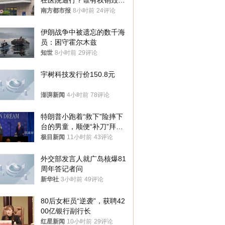
在医院通行？谁有权销毁胚
胎？
南方都市报
8小时前
24评论
伊朗战争中被遗忘的数千海
员：困守霍尔木兹
知世
8小时前
29评论
宇树科技发行价150.8元
澎湃新闻
4小时前
78评论
特朗普小跑着“救下”险摔下
台的男童，顺便“补刀”拜
登：“我可不想他像拜登一
极目新闻
11小时前
43评论
样摔下来”
外交部发言人就广岛核爆81
周年答记者问
新华社
3小时前
49评论
80后女柜员“逆袭”，获聘42
00亿银行副行长
红星新闻
10小时前
29评论