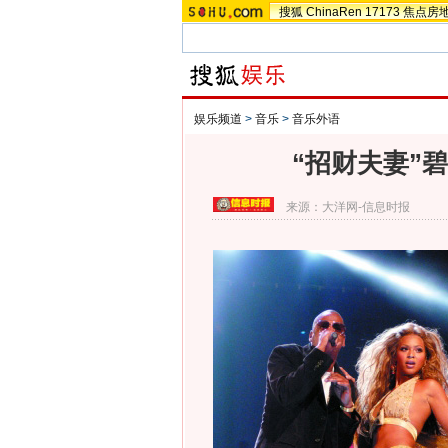
搜狐
ChinaRen
17173
焦点房
娱乐频道
>
音乐
>
音乐外语
“招财夫妻”
来源：
大洋网-信息时报