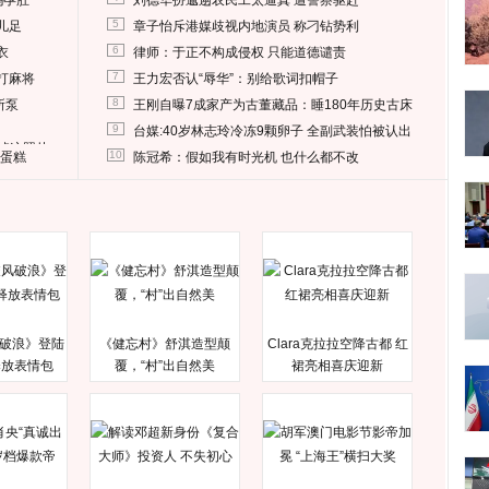
妈孕肚
刘德华扮邋遢农民工太逼真 遭警察驱赶
5
儿足
章子怡斥港媒歧视内地演员 称刁钻势利
6
衣
律师：于正不构成侵权 只能道德谴责
7
打麻将
王力宏否认“辱华”：别给歌词扣帽子
8
所泵
王刚自曝7成家产为古董藏品：睡180年历史古床
9
台媒:40岁林志玲冷冻9颗卵子 全副武装怕被认出
删掉这照片
10
送蛋糕
陈冠希：假如我有时光机 也什么都不改
破浪》登陆
《健忘村》舒淇造型颠
Clara克拉拉空降古都 红
释放表情包
覆，“村”出自然美
裙亮相喜庆迎新