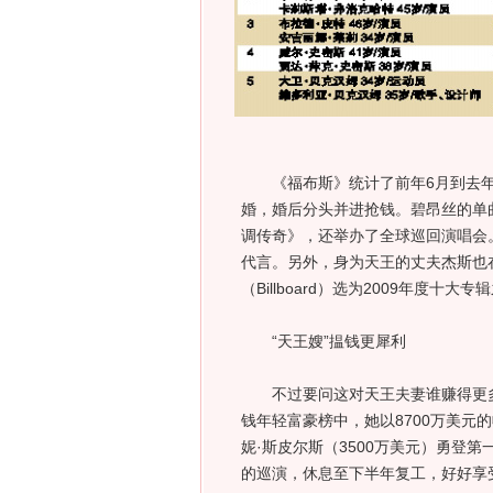
《福布斯》统计了前年6月到去年
婚，婚后分头并进抢钱。碧昂丝的单
调传奇》，还举办了全球巡回演唱会
代言。另外，身为天王的丈夫杰斯也
（Billboard）选为2009年度十大专
“天王嫂”揾钱更犀利
不过要问这对天王夫妻谁赚得更多
钱年轻富豪榜中，她以8700万美元
妮·斯皮尔斯（3500万美元）勇登
的巡演，休息至下半年复工，好好享