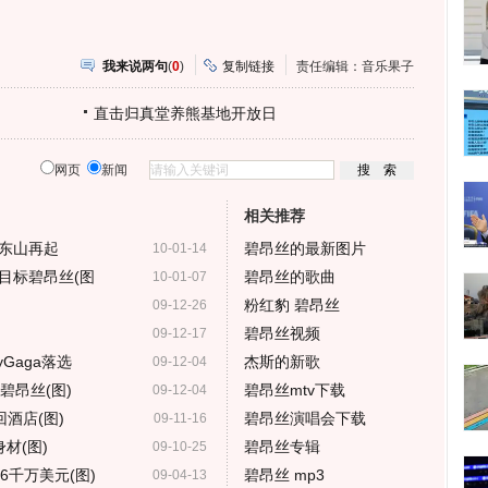
我来说两句
(
0
)
复制链接
责任编辑：音乐果子
直击归真堂养熊基地开放日
网页
新闻
相关推荐
东山再起
碧昂丝的最新图片
10-01-14
目标碧昂丝(图
碧昂丝的歌曲
10-01-07
粉红豹 碧昂丝
09-12-26
碧昂丝视频
09-12-17
Gaga落选
杰斯的新歌
09-12-04
碧昂丝(图)
碧昂丝mtv下载
09-12-04
回酒店(图)
碧昂丝演唱会下载
09-11-16
材(图)
碧昂丝专辑
09-10-25
6千万美元(图)
碧昂丝 mp3
09-04-13