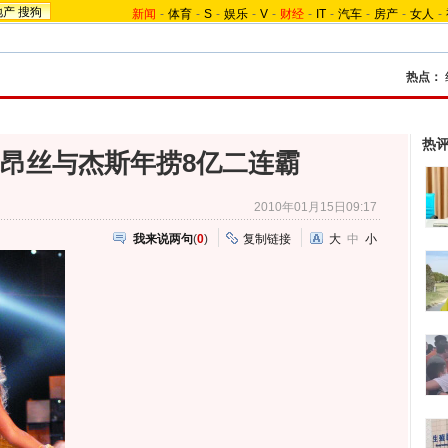
地产
搜狗
新闻
-
体育
-
S
-
娱乐
-
V
-
财经
-
IT
-
汽车
-
房产
-
女人
-
热点：
热
碧昂丝与杰斯年捞8亿二连霸
2010年01月15日09:17
我来说两句
(
0
)
复制链接
大
中
小