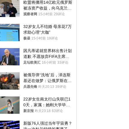
欧盟将挪用14亿欧元俄罗斯
被冻资产收益，向乌克兰提
供援助
观察者网
15小时前
29评论
32岁女儿不结婚 母亲花7万
求助心理“大咖”
极昼
15小时前
19评论
因凡蒂诺就世界杯出售计划
道歉 不愿放弃FIFA主席职
位
足坛欧美汇
16小时前
33评论
被俄导弹“洗地”后，泽连斯
基还在做梦：让俄罗斯在冬
季前求和？
兵器先锋
昨天20:13
39评论
22岁女生南太行山失联已1
0天，家属：她刚大学毕业
想到山里旅行
新京报
昨天23:18
63评论
新版76人强过当年宇宙勇？