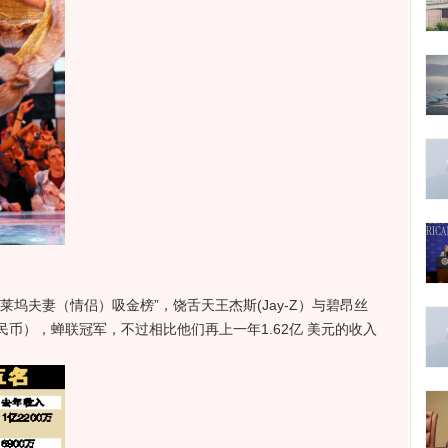
夫妻（情侣）吸金榜”，饶舌天王杰斯(Jay-Z）与碧昂丝
亿人民币），蝉联冠军，不过相比他们再上一年1.62亿 美元的收入