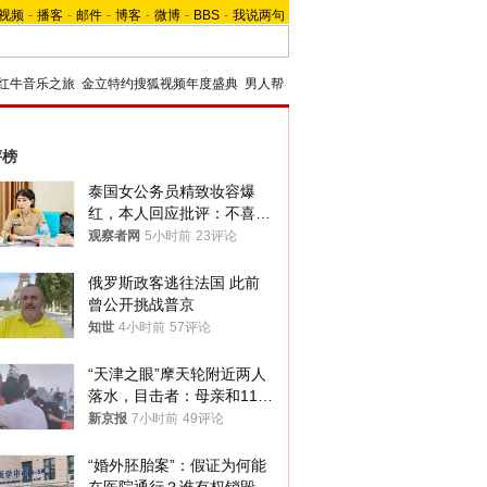
视频
-
播客
-
邮件
-
博客
-
微博
-
BBS
-
我说两句
红牛音乐之旅
金立特约搜狐视频年度盛典
男人帮
评榜
泰国女公务员精致妆容爆
红，本人回应批评：不喜欢
就别看
观察者网
5小时前
23评论
俄罗斯政客逃往法国 此前
曾公开挑战普京
知世
4小时前
57评论
“天津之眼”摩天轮附近两人
落水，目击者：母亲和11岁
儿子先后被打捞上岸
新京报
7小时前
49评论
“婚外胚胎案”：假证为何能