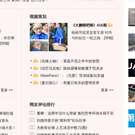
右上角
“新用户注册”
进行注册！
视频策划
《大鹏嘚吧嘚》416期
生
杨丽萍提菜篮逛车展 时尚
，有些事
与村姑仅一线之隔…
[详细]
[详细]
《先锋人物》：黄磊不惑之年中的智慧
《综艺马后炮》陈柏霖曝初吻属于范冰冰
《NewFace》：《北爱》导演续集玩穿越
《夏日甜心》：和夏日有关的爱情世界
更多 >>
更多 >>
网友评论排行
1
捧场红毯
董卿：这两年没什么突破 激烈竞争环境令我不安
2
有派头
刘德华新片扮“犀利哥”街头狂奔
3
全场大笑！
为救母女俩 人艺演员中数刀(图)
4