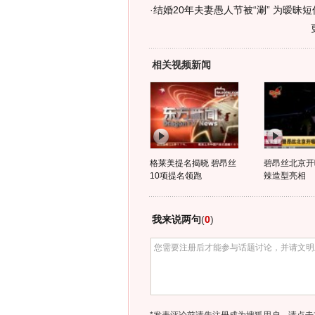
·
结婚20年夫妻愚人节被“涮” 为暧昧
相关视频新闻
格莱美提名揭晓 碧昂丝
碧昂丝北京开
10项提名领跑
辣造型亮相
我来说两句
(
0
)