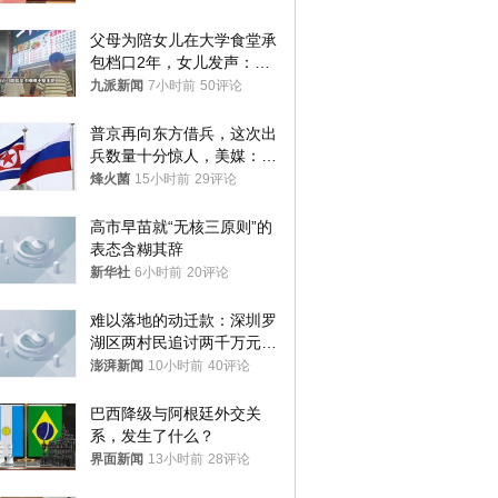
父母为陪女儿在大学食堂承
包档口2年，女儿发声：初
衷是为了陪伴，毕业后将不
九派新闻
7小时前
50评论
再营业
普京再向东方借兵，这次出
兵数量十分惊人，美媒：俄
朝要动真格？
烽火菌
15小时前
29评论
高市早苗就“无核三原则”的
表态含糊其辞
新华社
6小时前
20评论
难以落地的动迁款：深圳罗
湖区两村民追讨两千万元动
迁款八年未果
澎湃新闻
10小时前
40评论
巴西降级与阿根廷外交关
系，发生了什么？
界面新闻
13小时前
28评论