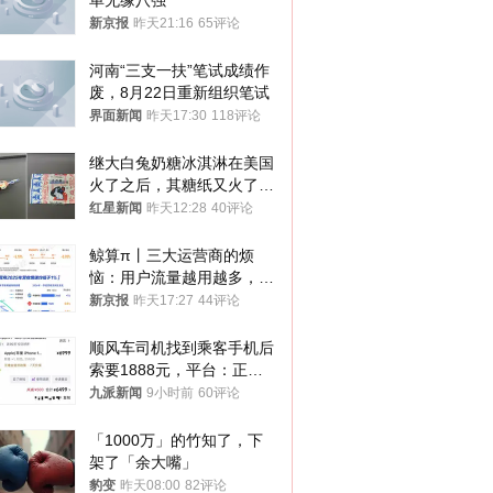
单无缘八强
新京报
昨天21:16
65评论
河南“三支一扶”笔试成绩作
废，8月22日重新组织笔试
界面新闻
昨天17:30
118评论
继大白兔奶糖冰淇淋在美国
火了之后，其糖纸又火了！
海外博主盛赞：平面设计经
红星新闻
昨天12:28
40评论
典之作
鲸算π丨三大运营商的烦
恼：用户流量越用越多，收
入却越来越少
新京报
昨天17:27
44评论
顺风车司机找到乘客手机后
索要1888元，平台：正和
司机沟通协商
九派新闻
9小时前
60评论
「1000万」的竹知了，下
架了「余大嘴」
豹变
昨天08:00
82评论