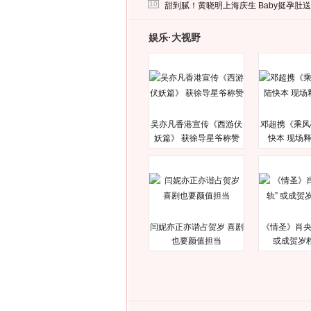
马蓉离婚后，砸1000万人民币给媒体要求
10
甜到腻！黄晓明上海庆生 Baby挺孕肚
娱乐·大视野
吴亦凡香港宣传《西游伏
邓超携《乘风
妖篇》 获徐导星爷称赞
快本 现场
闫妮亦正亦谐占贺岁 喜剧
《情圣》肖央
也要颜值担当
或成贺岁