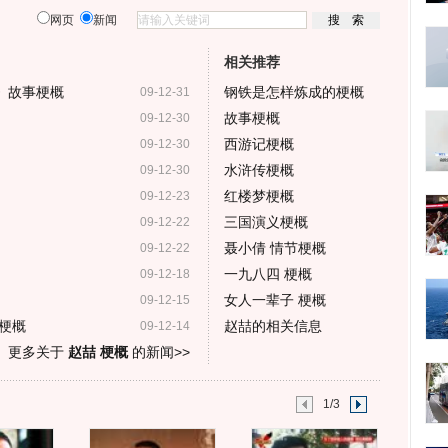
网页
新闻
相关推荐
》故事梗概
钢铁是怎样炼成的梗概
09-12-31
故事梗概
09-12-30
西游记梗概
09-12-30
水浒传梗概
09-12-30
红楼梦梗概
09-12-23
三国演义梗概
09-12-22
聂小倩 情节梗概
09-12-22
一九八四 梗概
09-12-18
女人一辈子 梗概
09-12-15
梗概
赵喆的相关信息
09-12-14
更多关于
赵喆 梗概
的新闻>>
1/3