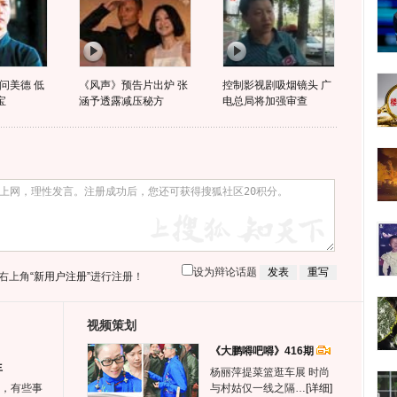
问美德 低
《风声》预告片出炉 张
控制影视剧吸烟镜头 广
宝
涵予透露减压秘方
电总局将加强审查
设为辩论话题
右上角
“新用户注册”
进行注册！
视频策划
《大鹏嘚吧嘚》416期
生
杨丽萍提菜篮逛车展 时尚
，有些事
与村姑仅一线之隔…
[详细]