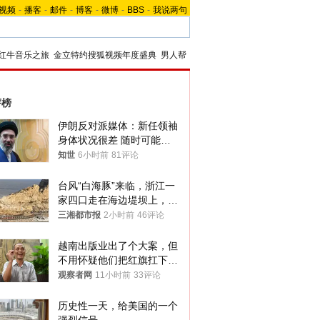
视频
-
播客
-
邮件
-
博客
-
微博
-
BBS
-
我说两句
红牛音乐之旅
金立特约搜狐视频年度盛典
男人帮
评榜
伊朗反对派媒体：新任领袖
身体状况很差 随时可能离
世
知世
6小时前
81评论
台风“白海豚”来临，浙江一
家四口走在海边堤坝上，其
中9岁男孩被巨浪卷入海
三湘都市报
2小时前
46评论
中，搜救仍在进行
越南出版业出了个大案，但
不用怀疑他们把红旗扛下去
的决心
观察者网
11小时前
33评论
历史性一天，给美国的一个