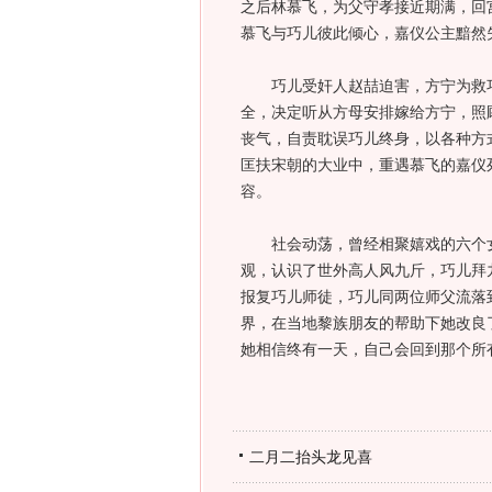
之后林慕飞，为父守孝接近期满，回
慕飞与巧儿彼此倾心，嘉仪公主黯然
巧儿受奸人赵喆迫害，方宁为救巧
全，决定听从方母安排嫁给方宁，照
丧气，自责耽误巧儿终身，以各种方
匡扶宋朝的大业中，重遇慕飞的嘉仪
容。
社会动荡，曾经相聚嬉戏的六个女
观，认识了世外高人风九斤，巧儿拜
报复巧儿师徒，巧儿同两位师父流落
界，在当地黎族朋友的帮助下她改良
她相信终有一天，自己会回到那个所
二月二抬头龙见喜