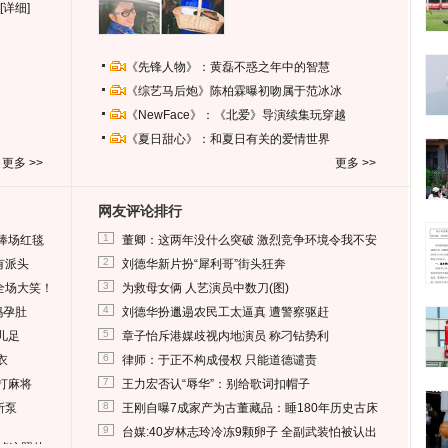
[详细]
《先锋人物》：黄磊不惑之年中的智慧
《综艺马后炮》陈柏霖曝初吻属于范冰冰
《NewFace》：《北爱》导演续集玩穿越
《夏日甜心》：和夏日有关的爱情世界
更多 >>
更多 >>
网友评论排行
1
捧场红毯
董卿：这两年没什么突破 激烈竞争环境令我不安
2
有派头
刘德华新片扮“犀利哥”街头狂奔
3
全场大笑！
为救母女俩 人艺演员中数刀(图)
4
妈孕肚
刘德华扮邋遢农民工太逼真 遭警察驱赶
5
儿足
章子怡斥港媒歧视内地演员 称刁钻势利
6
衣
律师：于正不构成侵权 只能道德谴责
7
打麻将
王力宏否认“辱华”：别给歌词扣帽子
8
所泵
王刚自曝7成家产为古董藏品：睡180年历史古床
9
台媒:40岁林志玲冷冻9颗卵子 全副武装怕被认出