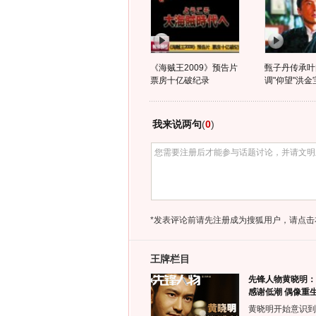
《海贼王2009》预告片
甄子丹传承叶
票房十亿破纪录
调"仰望"洪金
我来说两句
(
0
)
*发表评论前请先注册成为搜狐用户，请点击
王牌栏目
先锋人物黄晓明：
感谢低潮 偶像重
黄晓明开始意识到