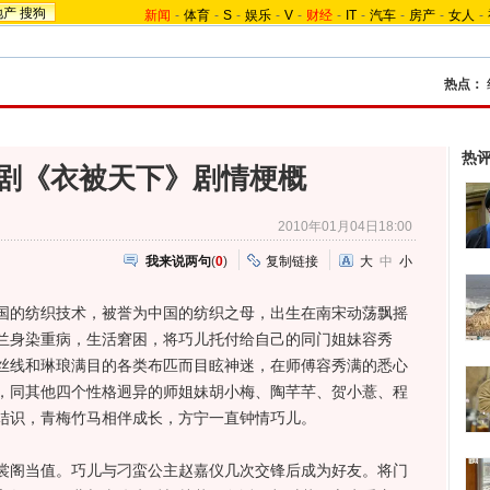
地产
搜狗
新闻
-
体育
-
S
-
娱乐
-
V
-
财经
-
IT
-
汽车
-
房产
-
女人
-
热点：
热
剧《衣被天下》剧情梗概
2010年01月04日18:00
我来说两句
(
0
)
复制链接
大
中
小
的纺织技术，被誉为中国的纺织之母，出生在南宋动荡飘摇
兰身染重病，生活窘困，将巧儿托付给自己的同门姐妹容秀
丝线和琳琅满目的各类布匹而目眩神迷，在师傅容秀满的悉心
，同其他四个性格迥异的师姐妹胡小梅、陶芊芊、贺小薏、程
结识，青梅竹马相伴成长，方宁一直钟情巧儿。
阁当值。巧儿与刁蛮公主赵嘉仪几次交锋后成为好友。将门