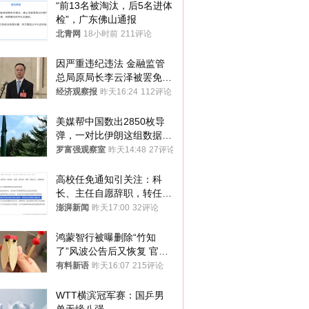
“前13名被淘汰，后5名进体
检”，广东佛山通报
北青网
18小时前
211评论
因严重违纪违法 金融监管
总局原局长李云泽被罢免全
国人大代表
经济观察报
昨天16:24
112评论
美媒帮中国数出2850枚导
弹，一对比伊朗这组数据，
发现出大事了
罗富强观察室
昨天14:48
27评论
高校任免通知引关注：科
长、主任自愿辞职，转任思
政辅导员
澎湃新闻
昨天17:00
32评论
鸿蒙智行被曝删除“竹知
了”风波公告后又恢复 官媒
曾力挺：劝华为要大度的，
有料新语
昨天16:07
215评论
你们适不适合？
WTT横滨冠军赛：国乒男