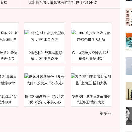
删掉这照片
10
送蛋糕
陈冠希：假如我有时光机 也什么都不改
破浪》登陆
《健忘村》舒淇造型颠
Clara克拉拉空降古都 红
释放表情包
覆，“村”出自然美
裙亮相喜庆迎新
“真诚出轨”
解读邓超新身份《复合大
胡军澳门电影节影帝加冕
档爆款帝
师》投资人 不失初心
“上海王”横扫大奖
更多>>