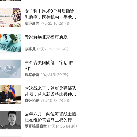
女子称丰胸术9个月后确诊
乳腺癌，医美机构：手术不
可能引发癌症，建议走司法
澎湃新闻
昨天21:46
28评论
途径
专家解读北京楼市新政
政事儿
昨天23:47
133评论
中企告美国防部，“初步胜
利”
观察者网
10小时前
29评论
大决战来了，朝鲜导弹部队
赴俄，普京新设特殊兵种，
76岁老将扛旗
虚怀论语
昨天10:28
28评论
去年八月，两位海警战士牺
牲在维护黄岩岛主权的行动
中
罗富强观察室
昨天14:55
84评论