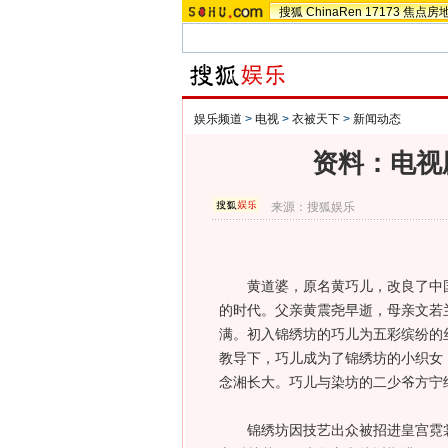
搜狐
ChinaRen
17173
焦点房
娱乐频道
>
电视
>
衣被天下
>
新闻动态
资料：电视
来源：
搜狐娱乐
黄道婆，原名黄巧儿，改良了中国
的时代。父亲黄震尧早逝，母亲文若
满。初入锦绣坊的巧儿为五彩缤纷的
教导下，巧儿成为了锦绣坊的小织女
念湘长大。巧儿与染坊的二少爷方宁
锦绣坊因技艺出众被招进皇宫霓裳