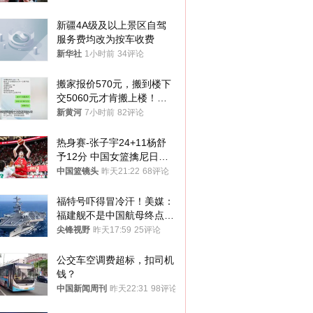
新疆4A级及以上景区自驾
服务费均改为按车收费
新华社
1小时前
34评论
搬家报价570元，搬到楼下
交5060元才肯搬上楼！女
子傻眼了……
新黄河
7小时前
82评论
热身赛-张子宇24+11杨舒
予12分 中国女篮擒尼日利
亚
中国篮镜头
昨天21:22
68评论
福特号吓得冒冷汗！美媒：
福建舰不是中国航母终点，
而是新起点！
尖锋视野
昨天17:59
25评论
公交车空调费超标，扣司机
钱？
中国新闻周刊
昨天22:31
98评论