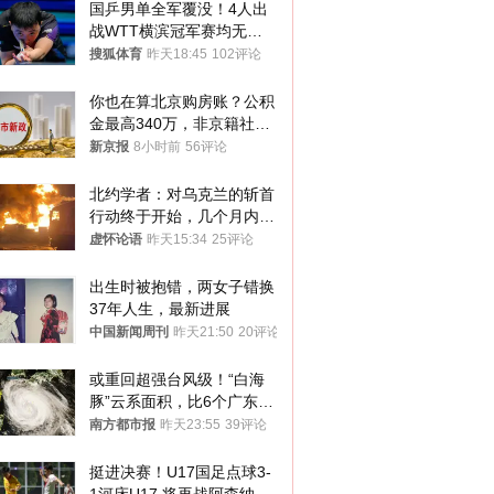
国乒男单全军覆没！4人出
战WTT横滨冠军赛均无缘
八强
搜狐体育
昨天18:45
102评论
你也在算北京购房账？公积
金最高340万，非京籍社保
1年
新京报
8小时前
56评论
北约学者：对乌克兰的斩首
行动终于开始，几个月内乌
将投降
虚怀论语
昨天15:34
25评论
出生时被抱错，两女子错换
37年人生，最新进展
中国新闻周刊
昨天21:50
20评论
或重回超强台风级！“白海
豚”云系面积，比6个广东还
大！深圳官方：注意这件事
南方都市报
昨天23:55
39评论
挺进决赛！U17国足点球3-