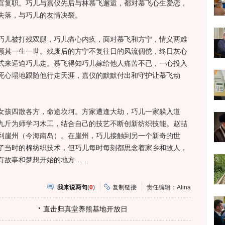
宫复职。巧儿与嘉仪先后与林慕飞邂逅，都对慕飞心生爱恋，
失落，与巧儿的友情决裂。
儿被打残双腿，巧儿痛心内疚，面对慕飞和方宁，情义两难
顾其一生一世。残废后的方宁不复往日的风流倜傥，终日灰心
式来逼迫巧儿走。慕飞得知巧儿嫁给他人痛苦不已，一心投入
死心塌地跟随他行走天涯，嘉仪的默默付出和守护让慕飞动
孩四散各方，命途坎坷。方家遭逢大劫，巧儿一家躲入道
九斤为师学习木工，结合自己的技艺不断创新纺织技能。赵喆
到崖州（今海南岛）。在崖州，巧儿接触到另一个新奇的世
了当时的棉纺织技术，但巧儿每时每刻都思念着家乡和故人，
有故事和梦想开始的地方……
我来说两句
(
0
)
复制链接
责任编辑：Alina
直击归真堂养熊基地开放日