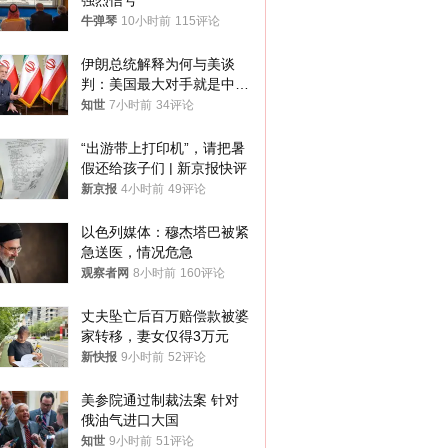
强烈信号
牛弹琴
10小时前
115评论
伊朗总统解释为何与美谈
判：美国最大对手就是中
国，但他们也在对话
知世
7小时前
34评论
“出游带上打印机”，请把暑
假还给孩子们 | 新京报快评
新京报
4小时前
49评论
以色列媒体：穆杰塔巴被紧
急送医，情况危急
观察者网
8小时前
160评论
丈夫坠亡后百万赔偿款被婆
家转移，妻女仅得3万元
新快报
9小时前
52评论
美参院通过制裁法案 针对
俄油气进口大国
知世
9小时前
51评论