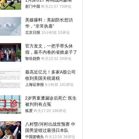
1河床U17 将再战阿森纳
射门中国
昨天21:57
70评论
美媒爆料：美副防长想访
华，“非常执着”
北京日报
10小时前
53评论
官方发文，一把手带头休
假，最不内卷的省掀桌子了
智谷趋势
昨天15:32
29评论
最高近亿元！多家A股公司
收到美国关税退税
上海证券报
9小时前
181评论
2岁男童遭漏诊后死亡 医生
被判刑有点冤
狐度
昨天17:20
166评论
八村塁/河村出战世预赛 中
国男篮错过最强日本队
中国篮镜头
昨天13:58
36评论