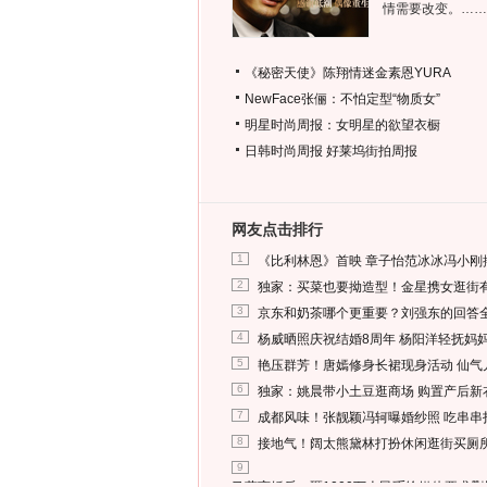
情需要改变。……
《秘密天使》陈翔情迷金素恩YURA
NewFace张俪：不怕定型“物质女”
明星时尚周报：女明星的欲望衣橱
日韩时尚周报
好莱坞街拍周报
网友点击排行
1
《比利林恩》首映 章子怡范冰冰冯小刚
2
独家：买菜也要拗造型！金星携女逛街
3
京东和奶茶哪个更重要？刘强东的回答
4
杨威晒照庆祝结婚8周年 杨阳洋轻抚妈
5
艳压群芳！唐嫣修身长裙现身活动 仙气
6
独家：姚晨带小土豆逛商场 购置产后新
7
成都风味！张靓颖冯轲曝婚纱照 吃串串
8
接地气！阔太熊黛林打扮休闲逛街买厕
9