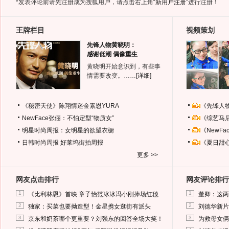
*发表评论前请先注册成为搜狐用户，请点击右上角
“新用户注册”
进行注册！
王牌栏目
视频策划
先锋人物黄晓明：
感谢低潮 偶像重生
黄晓明开始意识到，有些事
情需要改变。……
[详细]
《秘密天使》陈翔情迷金素恩YURA
《先锋人
NewFace张俪：不怕定型“物质女”
《综艺马
明星时尚周报：女明星的欲望衣橱
《NewF
日韩时尚周报
好莱坞街拍周报
《夏日甜
更多 >>
网友点击排行
网友评论排行
1
1
《比利林恩》首映 章子怡范冰冰冯小刚捧场红毯
董卿：这两
2
2
独家：买菜也要拗造型！金星携女逛街有派头
刘德华新片
3
3
京东和奶茶哪个更重要？刘强东的回答全场大笑！
为救母女俩