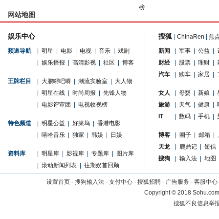
榜
网站地图
娱乐中心
搜狐
|
ChinaRen
|
焦
频道导航
|
明星
|
电影
|
电视
|
音乐
|
戏剧
新闻
|
军事
|
公益
|
|
娱乐播报
|
高清影视
|
社区
|
博客
财经
|
股票
|
理财
|
汽车
|
购车
|
家居
|
王牌栏目
|
大鹏嘚吧嘚
|
潮流实验室
|
大人物
|
明星在线
|
时尚周报
|
先锋人物
女人
|
母婴
|
新娘
|
|
电影评审团
|
电视收视榜
旅游
|
天气
|
健康
|
IT
|
数码
|
手机
|
特色频道
|
明星公益
|
好莱坞
|
香港电影
|
嘻哈音乐
|
独家
|
韩娱
|
日娱
博客
|
圈子
|
邮箱
|
天龙
|
鹿鼎记
|
短信
资料库
|
明星库
|
影视库
|
专题库
|
图片库
搜狗
|
输入法
|
地图
|
滚动新闻列表
|
往期娱首回顾
设置首页
-
搜狗输入法
-
支付中心
-
搜狐招聘
-
广告服务
-
客服中心
Copyright
©
2018 Sohu.com 
搜狐不良信息举