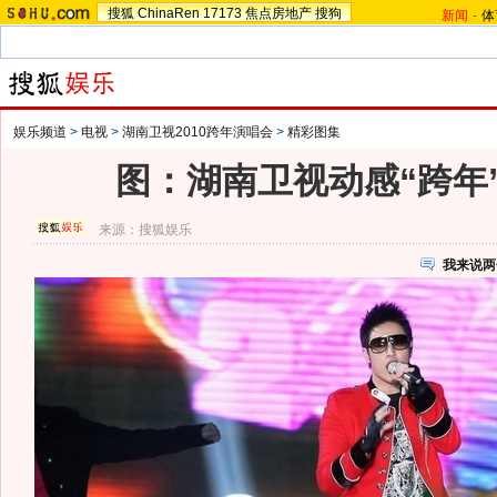
搜狐
ChinaRen
17173
焦点房地产
搜狗
新闻
-
体
娱乐频道
>
电视
>
湖南卫视2010跨年演唱会
>
精彩图集
图：湖南卫视动感“跨年”
来源：
搜狐娱乐
我来说两