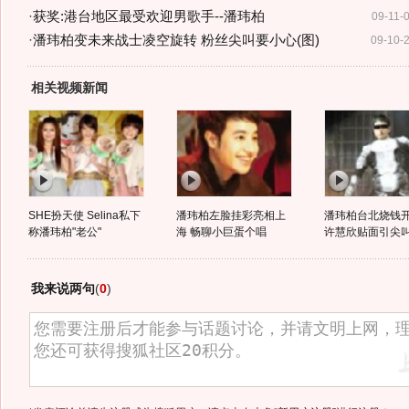
·
获奖:港台地区最受欢迎男歌手--潘玮柏
09-11-
·
潘玮柏变未来战士凌空旋转 粉丝尖叫要小心(图)
09-10-
相关视频新闻
SHE扮天使 Selina私下
潘玮柏左脸挂彩亮相上
潘玮柏台北烧钱开
称潘玮柏"老公"
海 畅聊小巨蛋个唱
许慧欣贴面引尖
我来说两句
(
0
)