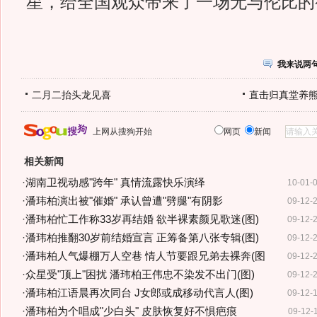
星，给全国观众带来了一场无与伦比的
我来说两
二月二抬头龙见喜
直击归真堂养
上网从搜狗开始
网页
新闻
相关新闻
·
湖南卫视动感"跨年" 真情流露快乐演绎
10-01-
·
潘玮柏演出被"催婚" 承认曾遭"劈腿"有阴影
09-12-
·
潘玮柏忙工作称33岁再结婚 欲半裸素颜见歌迷(图)
09-12-
·
潘玮柏推翻30岁前结婚宣言 正筹备第八张专辑(图)
09-12-
·
潘玮柏人气爆棚万人空巷 情人节要跟兄弟去裸奔(图
09-12-
·
众星受"顶上"困扰 潘玮柏王伟忠不染发不出门(图)
09-12-
·
潘玮柏江语晨再次同台 J女郎或成移动代言人(图)
09-12-
·
潘玮柏为个唱成"少白头" 皮肤恢复好不惧疤痕
09-12-