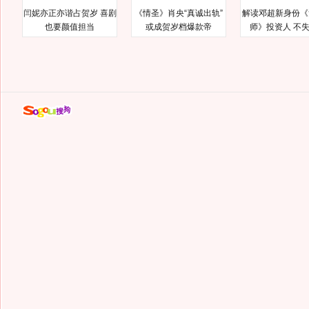
闫妮亦正亦谐占贺岁 喜剧
《情圣》肖央“真诚出轨”
解读邓超新身份《
也要颜值担当
或成贺岁档爆款帝
师》投资人 不