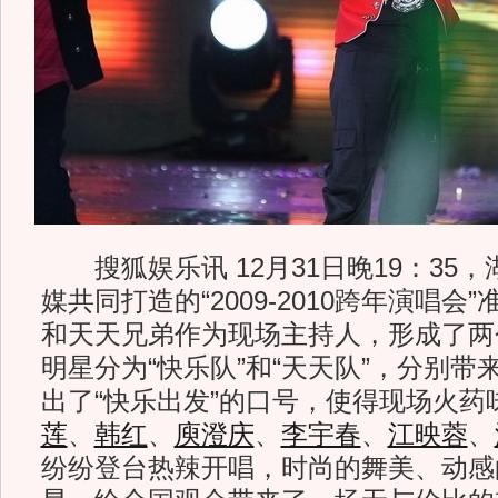
搜狐娱乐讯 12月31日晚19：35
媒共同打造的“2009-2010跨年演唱
和天天兄弟作为现场主持人，形成了两
明星分为“快乐队”和“天天队”，分别
出了“快乐出发”的口号，使得现场火药
莲
、
韩红
、
庾澄庆
、
李宇春
、
江映蓉
、
纷纷登台热辣开唱，时尚的舞美、动感