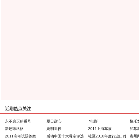
近期热点关注
永不磨灭的番号
夏日甜心
7电影
快乐
新还珠格格
姚明退役
2011上海车展
私募
2011高考试题答案
感动中国十大母亲评选
社区2010年度行业口碑
贵州