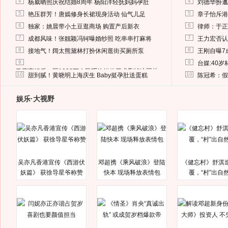
4
4
杨威晒照庆祝结婚8周年 杨阳洋轻抚妈妈孕肚
刘德华扮邋
5
5
艳压群芳！唐嫣修身长裙现身活动 仙气儿足
章子怡斥港
6
6
独家：姚晨带小土豆逛商场 购置产后新衣
律师：于正
7
7
成都风味！张靓颖冯轲曝婚纱照 吃串串打麻将
王力宏否认
8
8
接地气！阔太熊黛林打扮休闲逛街买厕所泵
王刚自曝7
9
9
台媒:40
马蓉离婚后，砸1000万人民币给媒体要求删掉这照片
10
10
甜到腻！黄晓明上海庆生 Baby挺孕肚送蛋糕
陈冠希：假
娱乐·大视野
吴亦凡香港宣传《西游伏
邓超携《乘风破浪》登陆
《健忘村》舒淇
妖篇》 获徐导星爷称赞
快本 现场释放表情包
覆，“村”出自