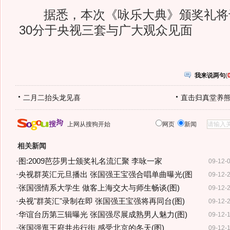
据悉，本次《咏乐大典》颁奖礼将于1
30分于央视三套与广大观众见面
我来说两句
(
二月二抬头龙见喜
直击归真堂养
上网从搜狗开始
网页
新闻
相关新闻
·
图:2009芭莎男士颁奖礼名流汇聚 李咏一家
09-12-
·
央视群英汇元旦播出 张国强王宝强合唱单曲曝光(图
09-12-
·
张国强情系大学生 做客上海交大与师生畅谈(图)
09-12-
·
央视"群英汇"录制在即 张国强王宝强将再同台(图)
09-12-
·
华谊台历第三辑曝光 张国强尽展成熟男人魅力(图)
09-12-
·
张国强逛王府井步行街 感受北京的冬天(图)
09-12-