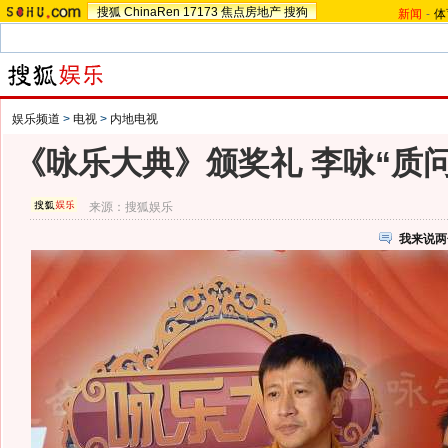
搜狐
ChinaRen
17173
焦点房地产
搜狗
新闻
-
体
娱乐频道
>
电视
>
内地电视
《咏乐大典》颁奖礼 李咏“质
来源：
搜狐娱乐
我来说两