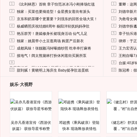
1
1
《比利林恩》首映 章子怡范冰冰冯小刚捧场红毯
董卿：这两
2
2
独家：买菜也要拗造型！金星携女逛街有派头
刘德华新片
3
3
京东和奶茶哪个更重要？刘强东的回答全场大笑！
为救母女俩
4
4
杨威晒照庆祝结婚8周年 杨阳洋轻抚妈妈孕肚
刘德华扮邋
5
5
艳压群芳！唐嫣修身长裙现身活动 仙气儿足
章子怡斥港
6
6
独家：姚晨带小土豆逛商场 购置产后新衣
律师：于正
7
7
成都风味！张靓颖冯轲曝婚纱照 吃串串打麻将
王力宏否认
8
8
接地气！阔太熊黛林打扮休闲逛街买厕所泵
王刚自曝7
9
9
台媒:40
马蓉离婚后，砸1000万人民币给媒体要求删掉这照片
10
10
甜到腻！黄晓明上海庆生 Baby挺孕肚送蛋糕
陈冠希：假
娱乐·大视野
吴亦凡香港宣传《西游伏
邓超携《乘风破浪》登陆
《健忘村》舒淇
妖篇》 获徐导星爷称赞
快本 现场释放表情包
覆，“村”出自