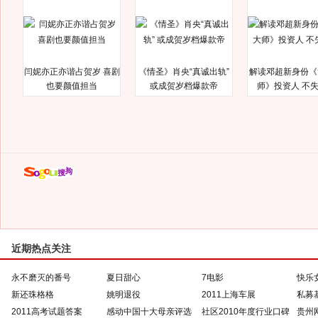
闫妮亦正亦谐占贺岁 喜剧
《情圣》肖央“真诚出轨”
解读邓超新身份《
也要颜值担当
或成贺岁档爆款帝
师》投资人 不
近期热点关注
永不磨灭的番号
夏日甜心
7电影
快乐
新还珠格格
姚明退役
2011上海车展
私募
2011高考试题答案
感动中国十大母亲评选
社区2010年度行业口碑
贵州