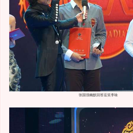
张国强幽默回答逗笑李咏