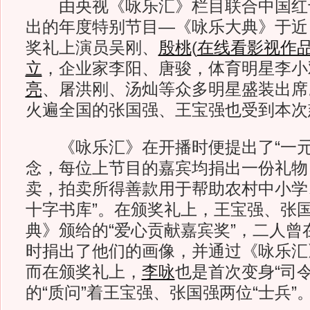
由央视《咏乐汇》栏目联合中国红
出的年度特别节目—《咏乐大典》于近
奖礼上演员吴刚、
殷桃
(
在线看影视作
立
，企业家李阳、唐骏，体育明星李小
亮
、屠洪刚、汤灿等众多明星盛装出席。
火遍全国的张国强、王宝强也受到本次
《咏乐汇》在开播时便提出了“一元
念，每位上节目的嘉宾均捐出一份礼物
卖，拍卖所得善款用于帮助农村中小学
十字书库”。在颁奖礼上，王宝强、张
典》颁给的“爱心贡献嘉宾奖”，二人曾
时捐出了他们的画像，并通过《咏乐汇
而在颁奖礼上，
李咏
也是首次变身“司
的“质问”着王宝强、张国强两位“士兵”