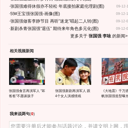
·
张国强难得休假亦不轻松 年底接拍家庭伦理剧(图)
09-12-
·
59#王宝强张国强-画像(图)
09-12-
·
张国强做客李静节目 再听"迷龙"唱起二人转(图)
09-12-
·
新剧杀青张国强"退伍" 期待来年角色多元化(图)
09-12-
更多关于
张国强 李咏
的新闻>
相关视频新闻
张国强食言再演军人 "坏
张国强新剧再演军人 跟
《大地震》千万搭
爸爸"不愿谈孩子
4个女人演感情戏
帆张国强造型曝
我来说两句
(
0
)