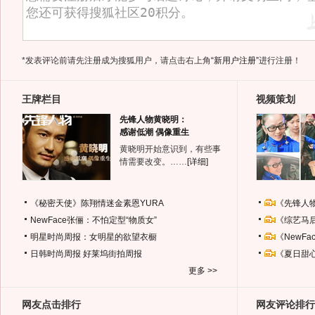
*发表评论前请先注册成为搜狐用户，请点击右上角
“新用户注册”
进行注册！
王牌栏目
视频策划
先锋人物黄晓明：
感谢低潮 偶像重生
黄晓明开始意识到，有些事
情需要改变。……
[详细]
《秘密天使》陈翔情迷金素恩YURA
《先锋人
NewFace张俪：不怕定型“物质女”
《综艺马
明星时尚周报：女明星的欲望衣橱
《NewF
日韩时尚周报
好莱坞街拍周报
《夏日甜
更多 >>
网友点击排行
网友评论排行