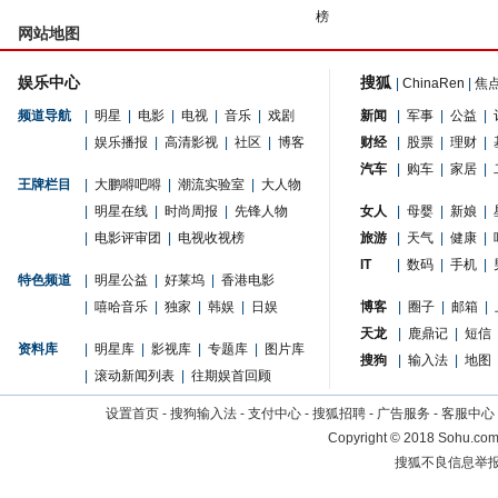
榜
网站地图
娱乐中心
搜狐
|
ChinaRen
|
焦
频道导航
|
明星
|
电影
|
电视
|
音乐
|
戏剧
新闻
|
军事
|
公益
|
|
娱乐播报
|
高清影视
|
社区
|
博客
财经
|
股票
|
理财
|
汽车
|
购车
|
家居
|
王牌栏目
|
大鹏嘚吧嘚
|
潮流实验室
|
大人物
|
明星在线
|
时尚周报
|
先锋人物
女人
|
母婴
|
新娘
|
|
电影评审团
|
电视收视榜
旅游
|
天气
|
健康
|
IT
|
数码
|
手机
|
特色频道
|
明星公益
|
好莱坞
|
香港电影
|
嘻哈音乐
|
独家
|
韩娱
|
日娱
博客
|
圈子
|
邮箱
|
天龙
|
鹿鼎记
|
短信
资料库
|
明星库
|
影视库
|
专题库
|
图片库
搜狗
|
输入法
|
地图
|
滚动新闻列表
|
往期娱首回顾
设置首页
-
搜狗输入法
-
支付中心
-
搜狐招聘
-
广告服务
-
客服中心
Copyright
©
2018 Sohu.com 
搜狐不良信息举