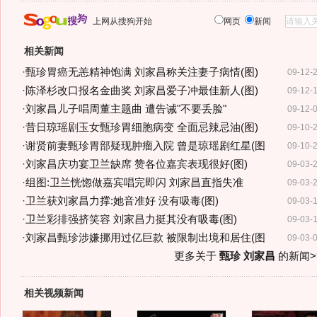
上网从搜狗开始
网页
新闻
相关新闻
·
甄珍胃癌无恙精神饱满 刘家昌称关注妻子病情(图)
09-12-
·
陈泽杉改口报名金曲奖 刘家昌爱子冲最佳新人(图)
09-12-
·
刘家昌儿子唱周董主题曲 遭告诫"不要丢脸"
09-12-
·
昔日琼瑶剧玉女甄珍胃细胞病变 全面忌辣忌油(图)
09-10-
·
谢贤前妻甄珍胃部疑现肿瘤入院 曾是琼瑶剧红星(图
09-10-
·
刘家昌庆功宴卫兰缺席 赞各位嘉宾表现很好(图)
09-03-
·
组图:卫兰恍惚做嘉宾唱完即闪 刘家昌直指失准
09-03-
·
卫兰获刘家昌力撑:她音准好 没有吸毒(图)
09-03-
·
卫兰彩排强挤笑容 刘家昌力挺其没有吸毒(图)
09-03-
·
刘家昌甄珍涉嫌挪用过亿巨款 被限制出境和居住(图
09-03-
更多关于
甄珍 刘家昌
的新闻>
相关视频新闻