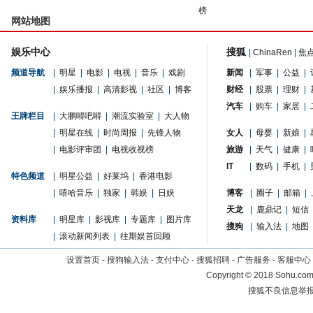
榜
网站地图
娱乐中心
搜狐
|
ChinaRen
|
焦
频道导航
|
明星
|
电影
|
电视
|
音乐
|
戏剧
新闻
|
军事
|
公益
|
|
娱乐播报
|
高清影视
|
社区
|
博客
财经
|
股票
|
理财
|
汽车
|
购车
|
家居
|
王牌栏目
|
大鹏嘚吧嘚
|
潮流实验室
|
大人物
|
明星在线
|
时尚周报
|
先锋人物
女人
|
母婴
|
新娘
|
|
电影评审团
|
电视收视榜
旅游
|
天气
|
健康
|
IT
|
数码
|
手机
|
特色频道
|
明星公益
|
好莱坞
|
香港电影
|
嘻哈音乐
|
独家
|
韩娱
|
日娱
博客
|
圈子
|
邮箱
|
天龙
|
鹿鼎记
|
短信
资料库
|
明星库
|
影视库
|
专题库
|
图片库
搜狗
|
输入法
|
地图
|
滚动新闻列表
|
往期娱首回顾
设置首页
-
搜狗输入法
-
支付中心
-
搜狐招聘
-
广告服务
-
客服中心
Copyright
©
2018 Sohu.com 
搜狐不良信息举