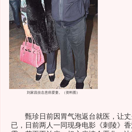
刘家昌挂念患癌爱妻。（资料图）
甄珍日前因胃气泡返台就医，让丈
已，日前两人一同现身电影《刺陵》香