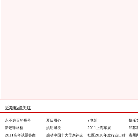
近期热点关注
永不磨灭的番号
夏日甜心
7电影
快乐
新还珠格格
姚明退役
2011上海车展
私募
2011高考试题答案
感动中国十大母亲评选
社区2010年度行业口碑
贵州