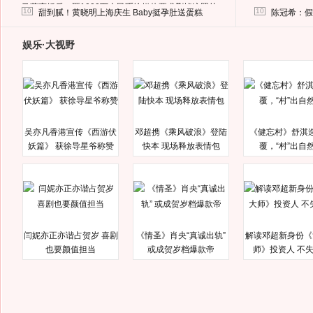
马蓉离婚后，砸1000万人民币给媒体要求删掉这照片
10
10
甜到腻！黄晓明上海庆生 Baby挺孕肚送蛋糕
陈冠希：假
娱乐·大视野
吴亦凡香港宣传《西游伏
邓超携《乘风破浪》登陆
《健忘村》舒淇
妖篇》 获徐导星爷称赞
快本 现场释放表情包
覆，“村”出自
闫妮亦正亦谐占贺岁 喜剧
《情圣》肖央“真诚出轨”
解读邓超新身份《
也要颜值担当
或成贺岁档爆款帝
师》投资人 不