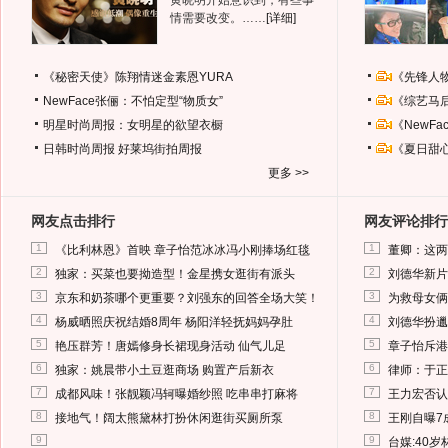
黄晓明开始意识到，有些事
情需要改变。……
[详细]
《秘密天使》陈翔情迷金素恩YURA
《先锋人
NewFace张俪：不怕定型“物质女”
《综艺马
明星时尚周报：女明星的欲望衣橱
《NewF
日韩时尚周报
好莱坞街拍周报
《夏日甜
更多 >>
网友点击排行
网友评论排行
1
1
《比利林恩》首映 章子怡范冰冰冯小刚捧场红毯
董卿：这两
2
2
独家：买菜也要拗造型！金星携女逛街有派头
刘德华新片
3
3
京东和奶茶哪个更重要？刘强东的回答全场大笑！
为救母女俩
4
4
杨威晒照庆祝结婚8周年 杨阳洋轻抚妈妈孕肚
刘德华扮邋
5
5
艳压群芳！唐嫣修身长裙现身活动 仙气儿足
章子怡斥港
6
6
独家：姚晨带小土豆逛商场 购置产后新衣
律师：于正
7
7
成都风味！张靓颖冯轲曝婚纱照 吃串串打麻将
王力宏否认
8
8
接地气！阔太熊黛林打扮休闲逛街买厕所泵
王刚自曝7
9
9
台媒:40