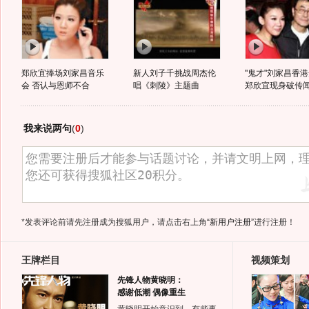
郑欣宜捧场刘家昌音乐
新人刘子千挑战周杰伦
"鬼才"刘家昌香
会 否认与恩师不合
唱《刺陵》主题曲
郑欣宜现身破传
我来说两句
(
0
)
*发表评论前请先注册成为搜狐用户，请点击右上角
“新用户注册”
进行注册！
王牌栏目
视频策划
先锋人物黄晓明：
感谢低潮 偶像重生