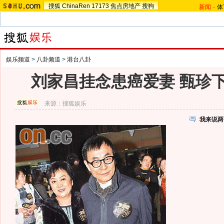
搜狐
ChinaRen
17173
焦点房地产
搜狗
新闻
-
体
娱乐频道
>
八卦频道
>
港台八卦
刘家昌挂念患癌爱妻 甄珍
来源：
搜狐娱乐
我来说两