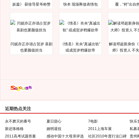
妖篇》 获徐导星爷称赞
快本 现场释放表情包
覆，“村”出自
闫妮亦正亦谐占贺岁 喜剧
《情圣》肖央“真诚出轨”
解读邓超新身份《
也要颜值担当
或成贺岁档爆款帝
师》投资人 不
近期热点关注
永不磨灭的番号
夏日甜心
7电影
快乐
新还珠格格
姚明退役
2011上海车展
私募
2011高考试题答案
感动中国十大母亲评选
社区2010年度行业口碑
贵州