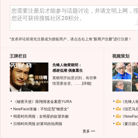
*发表评论前请先注册成为搜狐用户，请点击右上角
“新用户注册”
进行注册！
王牌栏目
视频策划
先锋人物黄晓明：
感谢低潮 偶像重生
黄晓明开始意识到，有些事
情需要改变。……
[详细]
《秘密天使》陈翔情迷金素恩YURA
《先锋人
NewFace张俪：不怕定型“物质女”
《综艺马
明星时尚周报：女明星的欲望衣橱
《NewF
日韩时尚周报
好莱坞街拍周报
《夏日甜
更多 >>