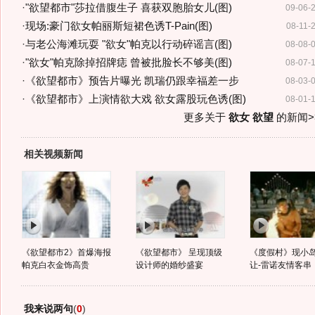
·
"欲望都市"莎拉借腹生子 喜获双胞胎女儿(图)
09-06-
·
现场:豪门欲女帕丽斯短裙色诱T-Pain(图)
08-11-
·
与老公海滩玩耍 "欲女"帕克以行动碎谣言(图)
08-08-
·
"欲女"帕克除掉招牌痣 曾被批脸长不够美(图)
08-07-
·
《欲望都市》预告片曝光 凯瑞仍跟幸福差一步
08-03-
·
《欲望都市》上演情欲大戏 欲女露股玩色诱(图)
08-01-
更多关于
欲女 欲望
的新闻>
相关视频新闻
《欲望都市2》首爆海报
《欲望都市》 呈现顶级
《度假村》现小
帕克白衣金饰高贵
设计师的婚纱盛宴
让-雷诺友情客串
我来说两句
(
0
)