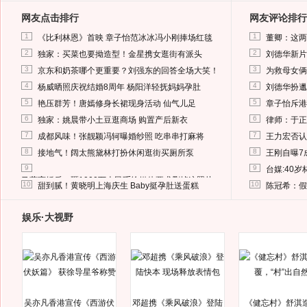
网友点击排行
网友评论排行
1
1
《比利林恩》首映 章子怡范冰冰冯小刚捧场红毯
董卿：这两
2
2
独家：买菜也要拗造型！金星携女逛街有派头
刘德华新片
3
3
京东和奶茶哪个更重要？刘强东的回答全场大笑！
为救母女俩
4
4
杨威晒照庆祝结婚8周年 杨阳洋轻抚妈妈孕肚
刘德华扮邋
5
5
艳压群芳！唐嫣修身长裙现身活动 仙气儿足
章子怡斥港
6
6
独家：姚晨带小土豆逛商场 购置产后新衣
律师：于正
7
7
成都风味！张靓颖冯轲曝婚纱照 吃串串打麻将
王力宏否认
8
8
接地气！阔太熊黛林打扮休闲逛街买厕所泵
王刚自曝7
9
9
台媒:40
马蓉离婚后，砸1000万人民币给媒体要求删掉这照片
10
10
甜到腻！黄晓明上海庆生 Baby挺孕肚送蛋糕
陈冠希：假
娱乐·大视野
吴亦凡香港宣传《西游伏
邓超携《乘风破浪》登陆
《健忘村》舒淇