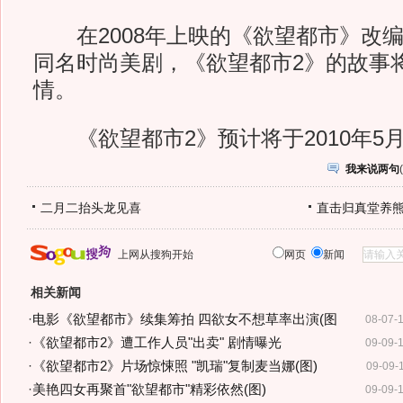
在2008年上映的《欲望都市》改编
同名时尚美剧，《欲望都市2》的故事
情。
《欲望都市2》预计将于2010年5月
我来说两句
(
二月二抬头龙见喜
直击归真堂养
上网从搜狗开始
网页
新闻
相关新闻
·
电影《欲望都市》续集筹拍 四欲女不想草率出演(图
08-07-
·
《欲望都市2》遭工作人员"出卖" 剧情曝光
09-09-
·
《欲望都市2》片场惊悚照 "凯瑞"复制麦当娜(图)
09-09-
·
美艳四女再聚首"欲望都市"精彩依然(图)
09-09-