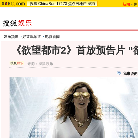
搜狐
ChinaRen
17173
焦点房地产
搜狗
新闻
-
体
娱乐频道
>
好莱坞频道
>
电影新闻
《欲望都市2》首放预告片 “
来源：
搜狐娱乐
我来说两