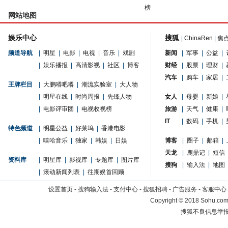
榜
网站地图
娱乐中心
搜狐
|
ChinaRen
|
焦
频道导航
|
明星
|
电影
|
电视
|
音乐
|
戏剧
新闻
|
军事
|
公益
|
|
娱乐播报
|
高清影视
|
社区
|
博客
财经
|
股票
|
理财
|
汽车
|
购车
|
家居
|
王牌栏目
|
大鹏嘚吧嘚
|
潮流实验室
|
大人物
|
明星在线
|
时尚周报
|
先锋人物
女人
|
母婴
|
新娘
|
|
电影评审团
|
电视收视榜
旅游
|
天气
|
健康
|
IT
|
数码
|
手机
|
特色频道
|
明星公益
|
好莱坞
|
香港电影
|
嘻哈音乐
|
独家
|
韩娱
|
日娱
博客
|
圈子
|
邮箱
|
天龙
|
鹿鼎记
|
短信
资料库
|
明星库
|
影视库
|
专题库
|
图片库
搜狗
|
输入法
|
地图
|
滚动新闻列表
|
往期娱首回顾
设置首页
-
搜狗输入法
-
支付中心
-
搜狐招聘
-
广告服务
-
客服中心
Copyright
©
2018 Sohu.com 
搜狐不良信息举