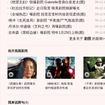
·
《绝望主妇》惊爆剧照 Gabrielle变身白发老太(图)
09-12-
·
《杜拉拉升职记》赴日取景 唯美剧照独家曝光
09-12-
·
《全城热恋》曝剧照 段奕宏变时尚徐若瑄柔情(图)
09-12-
·
傅冲《生死迷局》新剧照 "半夜抛尸"气氛诡异(图)
09-12-
·
丹泽尔-华盛顿《艾利之书》再曝剧照(图)
09-12-
·
吉布森《黑暗边缘》曝剧照 明年1月29日上映(图)
09-12-
更多关于
剧照
的新闻>
相关视频新闻
《西藏往事》剧照曝光
《钢铁侠2》海报 斯嘉
《子弹》剧照曝光
宋佳罗伯特生情愫
丽约翰逊黑衣性感
蓄起长发就行骗
我来说两句
(
0
)