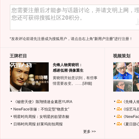
*发表评论前请先注册成为搜狐用户，请点击右上角
“新用户注册”
进行注册！
王牌栏目
视频策划
先锋人物黄晓明：
感谢低潮 偶像重生
黄晓明开始意识到，有些事
情需要改变。……
[详细]
《秘密天使》陈翔情迷金素恩YURA
《先锋人
NewFace张俪：不怕定型“物质女”
《综艺马
明星时尚周报：女明星的欲望衣橱
《NewF
日韩时尚周报
好莱坞街拍周报
《夏日甜
更多 >>