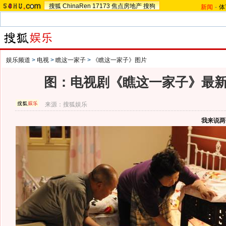
搜狐
ChinaRen
17173
焦点房地产
搜狗
新闻
-
体
娱乐频道
>
电视
>
瞧这一家子
>
《瞧这一家子》图片
图：电视剧《瞧这一家子》最新剧
来源：
搜狐娱乐
我来说两