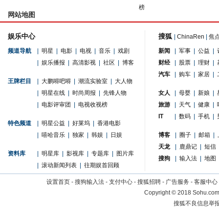
榜
网站地图
娱乐中心
搜狐
|
ChinaRen
|
焦
频道导航
|
明星
|
电影
|
电视
|
音乐
|
戏剧
新闻
|
军事
|
公益
|
|
娱乐播报
|
高清影视
|
社区
|
博客
财经
|
股票
|
理财
|
汽车
|
购车
|
家居
|
王牌栏目
|
大鹏嘚吧嘚
|
潮流实验室
|
大人物
|
明星在线
|
时尚周报
|
先锋人物
女人
|
母婴
|
新娘
|
|
电影评审团
|
电视收视榜
旅游
|
天气
|
健康
|
IT
|
数码
|
手机
|
特色频道
|
明星公益
|
好莱坞
|
香港电影
|
嘻哈音乐
|
独家
|
韩娱
|
日娱
博客
|
圈子
|
邮箱
|
天龙
|
鹿鼎记
|
短信
资料库
|
明星库
|
影视库
|
专题库
|
图片库
搜狗
|
输入法
|
地图
|
滚动新闻列表
|
往期娱首回顾
设置首页
-
搜狗输入法
-
支付中心
-
搜狐招聘
-
广告服务
-
客服中心
Copyright
©
2018 Sohu.com 
搜狐不良信息举