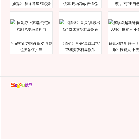
妖篇》 获徐导星爷称赞
快本 现场释放表情包
覆，“村”出自
闫妮亦正亦谐占贺岁 喜剧
《情圣》肖央“真诚出轨”
解读邓超新身份《
也要颜值担当
或成贺岁档爆款帝
师》投资人 不