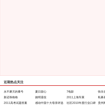
近期热点关注
永不磨灭的番号
夏日甜心
7电影
快乐
新还珠格格
姚明退役
2011上海车展
私募
2011高考试题答案
感动中国十大母亲评选
社区2010年度行业口碑
贵州