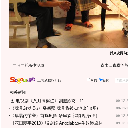
我来说两句
(
二月二抬头龙见喜
直击归真堂养
上网从搜狗开始
网页
新闻
相关新闻
·
图:电视剧《八月高粱红》剧照欣赏 - 11
09-12-
·
《玩具总动员3》曝新照 玩具将被扫地出门(图)
09-12-
·
《早晨的荣誉》首曝剧照 哈里森-福特现身(图)
09-12-
·
《花田囍事2010》曝剧照 Angelababy斗败熊黛林
09-12-