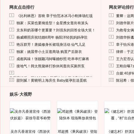
网友点击排行
网友评论排行
1
1
《比利林恩》首映 章子怡范冰冰冯小刚捧场红毯
董卿：这两
2
2
独家：买菜也要拗造型！金星携女逛街有派头
刘德华新片
3
3
京东和奶茶哪个更重要？刘强东的回答全场大笑！
为救母女俩
4
4
杨威晒照庆祝结婚8周年 杨阳洋轻抚妈妈孕肚
刘德华扮邋
5
5
艳压群芳！唐嫣修身长裙现身活动 仙气儿足
章子怡斥港
6
6
独家：姚晨带小土豆逛商场 购置产后新衣
律师：于正
7
7
成都风味！张靓颖冯轲曝婚纱照 吃串串打麻将
王力宏否认
8
8
接地气！阔太熊黛林打扮休闲逛街买厕所泵
王刚自曝7
9
9
台媒:40
马蓉离婚后，砸1000万人民币给媒体要求删掉这照片
10
10
甜到腻！黄晓明上海庆生 Baby挺孕肚送蛋糕
陈冠希：假
娱乐·大视野
吴亦凡香港宣传《西游伏
邓超携《乘风破浪》登陆
《健忘村》舒淇