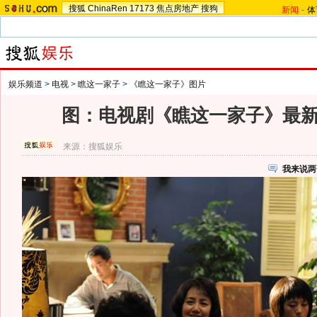
搜狐
ChinaRen
17173
焦点房地产
搜狗
新闻
-
体
娱乐频道
>
电视
>
瞧这一家子
>
《瞧这一家子》图片
图：电视剧《瞧这一家子》最新剧
来源：
搜狐娱乐
我来说两