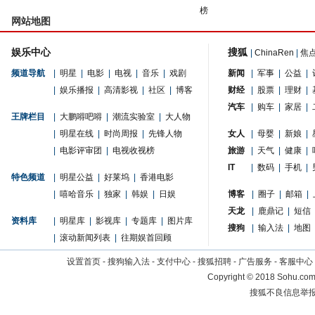
榜
网站地图
娱乐中心
搜狐
|
ChinaRen
|
焦
频道导航
|
明星
|
电影
|
电视
|
音乐
|
戏剧
新闻
|
军事
|
公益
|
|
娱乐播报
|
高清影视
|
社区
|
博客
财经
|
股票
|
理财
|
汽车
|
购车
|
家居
|
王牌栏目
|
大鹏嘚吧嘚
|
潮流实验室
|
大人物
|
明星在线
|
时尚周报
|
先锋人物
女人
|
母婴
|
新娘
|
|
电影评审团
|
电视收视榜
旅游
|
天气
|
健康
|
IT
|
数码
|
手机
|
特色频道
|
明星公益
|
好莱坞
|
香港电影
|
嘻哈音乐
|
独家
|
韩娱
|
日娱
博客
|
圈子
|
邮箱
|
天龙
|
鹿鼎记
|
短信
资料库
|
明星库
|
影视库
|
专题库
|
图片库
搜狗
|
输入法
|
地图
|
滚动新闻列表
|
往期娱首回顾
设置首页
-
搜狗输入法
-
支付中心
-
搜狐招聘
-
广告服务
-
客服中心
Copyright
©
2018 Sohu.com 
搜狐不良信息举