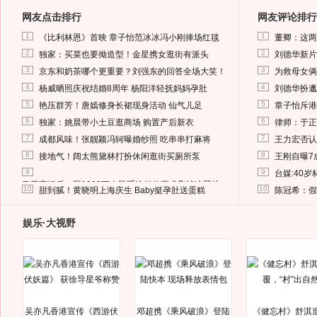
网友点击排行
网友评论排行
1
1
《比利林恩》首映 章子怡范冰冰冯小刚捧场红毯
董卿：这两
2
2
独家：买菜也要拗造型！金星携女逛街有派头
刘德华新片
3
3
京东和奶茶哪个更重要？刘强东的回答全场大笑！
为救母女俩
4
4
杨威晒照庆祝结婚8周年 杨阳洋轻抚妈妈孕肚
刘德华扮邋
5
5
艳压群芳！唐嫣修身长裙现身活动 仙气儿足
章子怡斥港
6
6
独家：姚晨带小土豆逛商场 购置产后新衣
律师：于正
7
7
成都风味！张靓颖冯轲曝婚纱照 吃串串打麻将
王力宏否认
8
8
接地气！阔太熊黛林打扮休闲逛街买厕所泵
王刚自曝7
9
9
台媒:40
马蓉离婚后，砸1000万人民币给媒体要求删掉这照片
10
10
甜到腻！黄晓明上海庆生 Baby挺孕肚送蛋糕
陈冠希：假
娱乐·大视野
吴亦凡香港宣传《西游伏
邓超携《乘风破浪》登陆
《健忘村》舒淇