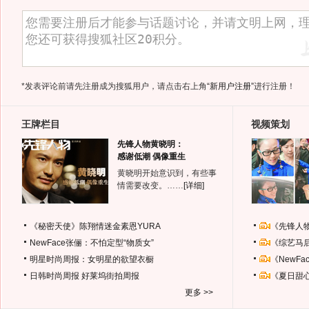
*发表评论前请先注册成为搜狐用户，请点击右上角
“新用户注册”
进行注册！
王牌栏目
视频策划
先锋人物黄晓明：
感谢低潮 偶像重生
黄晓明开始意识到，有些事
情需要改变。……
[详细]
《秘密天使》陈翔情迷金素恩YURA
《先锋人
NewFace张俪：不怕定型“物质女”
《综艺马
明星时尚周报：女明星的欲望衣橱
《NewF
日韩时尚周报
好莱坞街拍周报
《夏日甜
更多 >>