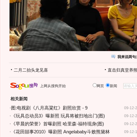
我来说两句
(
二月二抬头龙见喜
直击归真堂养
上网从搜狗开始
网页
新闻
相关新闻
·
图:电视剧《八月高粱红》剧照欣赏 - 9
09-12-
·
《玩具总动员3》曝新照 玩具将被扫地出门(图)
09-12-
·
《早晨的荣誉》首曝剧照 哈里森-福特现身(图)
09-12-
·
《花田囍事2010》曝剧照 Angelababy斗败熊黛林
09-12-