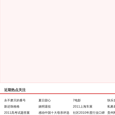
近期热点关注
永不磨灭的番号
夏日甜心
7电影
快乐
新还珠格格
姚明退役
2011上海车展
私募
2011高考试题答案
感动中国十大母亲评选
社区2010年度行业口碑
贵州