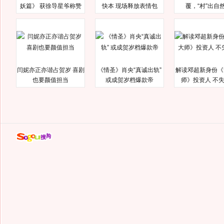
妖篇》 获徐导星爷称赞
快本 现场释放表情包
覆，“村”出自
闫妮亦正亦谐占贺岁 喜剧
《情圣》肖央“真诚出轨”
解读邓超新身份《
也要颜值担当
或成贺岁档爆款帝
师》投资人 不