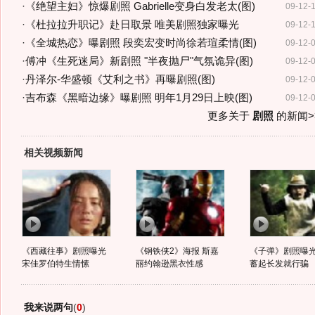
·
《绝望主妇》惊爆剧照 Gabrielle变身白发老太(图)
09-12-
·
《杜拉拉升职记》赴日取景 唯美剧照独家曝光
09-12-
·
《全城热恋》曝剧照 段奕宏变时尚徐若瑄柔情(图)
09-12-
·
傅冲《生死迷局》新剧照 "半夜抛尸"气氛诡异(图)
09-12-
·
丹泽尔-华盛顿《艾利之书》再曝剧照(图)
09-12-
·
吉布森《黑暗边缘》曝剧照 明年1月29日上映(图)
09-12-
更多关于
剧照
的新闻>
相关视频新闻
《西藏往事》剧照曝光
《钢铁侠2》海报 斯嘉
《子弹》剧照曝光
宋佳罗伯特生情愫
丽约翰逊黑衣性感
蓄起长发就行骗
我来说两句
(
0
)