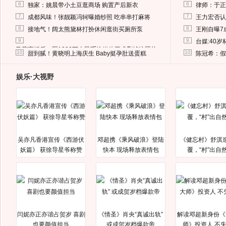
6
6
独家：姚晨带小土豆逛商场 购置产后新衣
律师：于正
7
7
成都风味！张靓颖冯轲曝婚纱照 吃串串打麻将
王力宏否认
8
8
接地气！阔太熊黛林打扮休闲逛街买厕所泵
王刚自曝7
9
9
台媒:40
马蓉离婚后，砸1000万人民币给媒体要求删掉这照片
10
10
甜到腻！黄晓明上海庆生 Baby挺孕肚送蛋糕
陈冠希：假
娱乐·大视野
吴亦凡香港宣传《西游伏
邓超携《乘风破浪》登陆
《健忘村》舒淇
妖篇》 获徐导星爷称赞
快本 现场释放表情包
覆，“村”出自
闫妮亦正亦谐占贺岁 喜剧
《情圣》肖央“真诚出轨”
解读邓超新身份《
也要颜值担当
或成贺岁档爆款帝
师》投资人 不