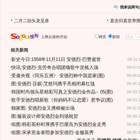
我来说两句
(
二月二抬头龙见喜
直击归真堂养
上网从搜狗开始
网页
新闻
相关新闻
·
影史今日:1958年11月11日 安德烈-巴赞逝世
09-11-
·
快讯:安德烈-克劳奇合唱团颂歌中灵柩入场
09-07-
·
受邀央视《同乐五洲》 安德烈称中国是家(图)
09-05-
·
图:安德烈 莎嫔-艾慈玛携手亮相闭幕红毯
09-05-
·
韩国时尚领头星精彩写真之安德烈金作品-- 05(图)
09-03-
·
歌手安德烈唱新歌《你妈码不让恋爱》惹争议(图)
09-03-
·
独家图: 安德烈金又携棉被出场
09-02-
·
图:服装设计师安德烈金到场祝贺
08-09-
·
组图:韩彩英朴时厚携手巴厘岛为安德烈金走秀
08-08-
·
组图:宋承宪金泰熙参加安德烈-金服装秀
08-05-