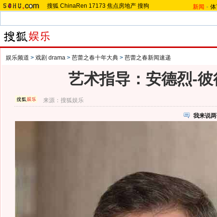
搜狐
ChinaRen
17173
焦点房地产
搜狗
新闻
-
体
娱乐频道
>
戏剧 drama
>
芭蕾之春十年大典
>
芭蕾之春新闻速递
艺术指导：安德烈-彼
来源：
搜狐娱乐
我来说两