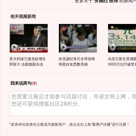
更多关于
安德烈 彼得
的新闻>
相关视频新闻
意大利波兰捷克欲增兵
杰克逊纪录片全球首映
乌克兰医生背诵
阿富汗 法国德国冷淡
明星好友悉数亮相
3000万位打破世
我来说两句
(
0
)
*发表评论前请先注册成为搜狐用户，请点击右上角
“新用户注册”
进行注册！