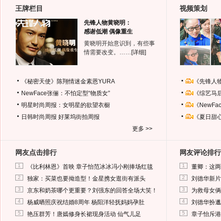
王牌栏目
视频策划
先锋人物黄晓明：
感谢低潮 偶像重生
黄晓明开始意识到，有些事
情需要改变。……
[详细]
《秘密天使》陈翔情迷金素恩YURA
《先锋人
NewFace张俪：不怕定型“物质女”
《综艺马
明星时尚周报：女明星的欲望衣橱
《NewF
日韩时尚周报
好莱坞街拍周报
《夏日甜
更多 >>
网友点击排行
网友评论排行
1
1
《比利林恩》首映 章子怡范冰冰冯小刚捧场红毯
董卿：这两
2
2
独家：买菜也要拗造型！金星携女逛街有派头
刘德华新片
3
3
京东和奶茶哪个更重要？刘强东的回答全场大笑！
为救母女俩
4
4
杨威晒照庆祝结婚8周年 杨阳洋轻抚妈妈孕肚
刘德华扮邋
5
5
艳压群芳！唐嫣修身长裙现身活动 仙气儿足
章子怡斥港