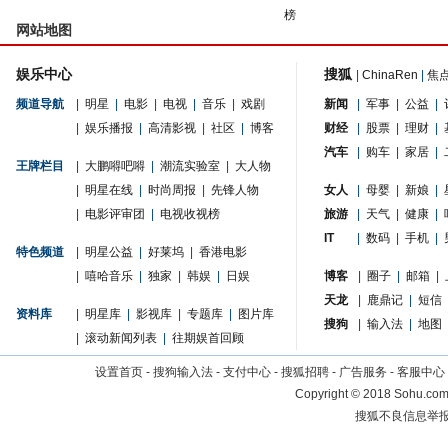
榜
网站地图
娱乐中心
搜狐
|
ChinaRen
|
焦
频道导航
|
明星
|
电影
|
电视
|
音乐
|
戏剧
新闻
|
军事
|
公益
|
|
娱乐播报
|
高清影视
|
社区
|
博客
财经
|
股票
|
理财
|
汽车
|
购车
|
家居
|
王牌栏目
|
大鹏嘚吧嘚
|
潮流实验室
|
大人物
|
明星在线
|
时尚周报
|
先锋人物
女人
|
母婴
|
新娘
|
|
电影评审团
|
电视收视榜
旅游
|
天气
|
健康
|
IT
|
数码
|
手机
|
特色频道
|
明星公益
|
好莱坞
|
香港电影
|
嘻哈音乐
|
独家
|
韩娱
|
日娱
博客
|
圈子
|
邮箱
|
天龙
|
鹿鼎记
|
短信
资料库
|
明星库
|
影视库
|
专题库
|
图片库
搜狗
|
输入法
|
地图
|
滚动新闻列表
|
往期娱首回顾
设置首页
-
搜狗输入法
-
支付中心
-
搜狐招聘
-
广告服务
-
客服中心
Copyright
©
2018 Sohu.com 
搜狐不良信息举