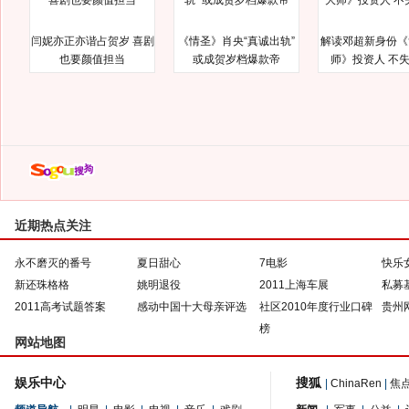
闫妮亦正亦谐占贺岁 喜剧
《情圣》肖央“真诚出轨”
解读邓超新身份《
也要颜值担当
或成贺岁档爆款帝
师》投资人 不
近期热点关注
永不磨灭的番号
夏日甜心
7电影
快乐
新还珠格格
姚明退役
2011上海车展
私募
2011高考试题答案
感动中国十大母亲评选
社区2010年度行业口碑
贵州
榜
网站地图
娱乐中心
搜狐
|
ChinaRen
|
焦