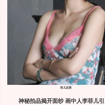
菲儿近照
神秘拍品揭开面纱 画中人李菲儿引