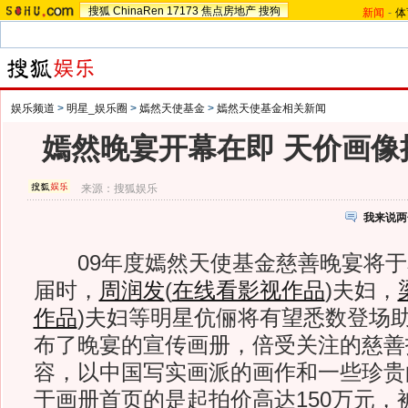
搜狐
ChinaRen
17173
焦点房地产
搜狗
新闻
-
体
娱乐频道
>
明星_娱乐圈
>
嫣然天使基金
>
嫣然天使基金相关新闻
嫣然晚宴开幕在即 天价画像
来源：
搜狐娱乐
我来说两
09年度嫣然天使基金慈善晚宴将于本
届时，
周润发
(
在线看影视作品
)
夫妇，
作品
)
夫妇等明星伉俪将有望悉数登场
布了晚宴的宣传画册，倍受关注的慈善
容，以中国写实画派的画作和一些珍贵
于画册首页的是起拍价高达150万元，