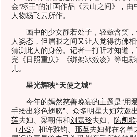
会“标王”的油画作品《云山之间》，由
人物杨飞云所作。
画中的少女静若处子，轻颦含笑，
人姿态，但眉眼之间又让人觉得彷佛相
猜测此人的身份。记者一打听才知道，
完《日照重庆》《绑架冰激凌》等电影的
儿。
星光辉映“天使之城”
今年的嫣然慈善晚宴的主题是“用爱
手绘出彩色翅膀”。众多明星夫妇获邀
莲
夫妇、梁朝伟和
刘嘉玲
夫妇、
陈凯歌
（
小S
）和许雅钧、
那英
夫妇都在名单