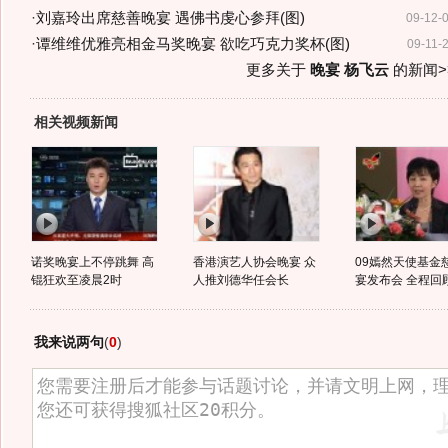
·
刘嘉玲出席慈善晚宴 遇佛书虔心参拜(图)
09-12-
·
谭维维优雅亮相金马奖晚宴 欲吃巧克力奖杯(图)
09-11-
更多关于
晚宴 杨飞云
的新闻>
相关视频新闻
诺奖晚宴上不停跳舞 高
香港演艺人协会晚宴 众
09嫣然天使基金
锟狂欢至凌晨2时
人推刘德华任会长
宴发布会 全程回
我来说两句
(
0
)