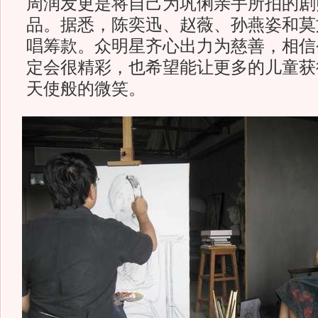
周润发更是将自己为巩俐亲手所拍的剧
品。据悉，陈奕迅、赵薇、孙燕姿和莫
唱筹款。众明星齐心出力为慈善，相信
定会很精彩，也希望能让更多的儿童获
天使般的微笑。