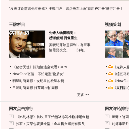
*发表评论前请先注册成为搜狐用户，请点击右上角
“新用户注册”
进行注册！
王牌栏目
视频策划
先锋人物黄晓明：
感谢低潮 偶像重生
黄晓明开始意识到，有些事
情需要改变。……
[详细]
《秘密天使》陈翔情迷金素恩YURA
《先锋人
NewFace张俪：不怕定型“物质女”
《综艺马
明星时尚周报：女明星的欲望衣橱
《NewF
日韩时尚周报
好莱坞街拍周报
《夏日甜
更多 >>
网友点击排行
网友评论排行
1
1
《比利林恩》首映 章子怡范冰冰冯小刚捧场红毯
董卿：这两
2
2
独家：买菜也要拗造型！金星携女逛街有派头
刘德华新片