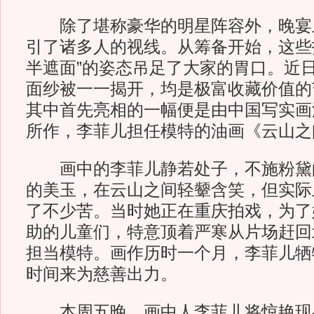
除了堪称豪华的明星阵容外，晚宴上
引了诸多人的视线。从筹备开始，这些
半遮面”的姿态吊足了大家的胃口。近
面纱被一一揭开，均是极富收藏价值的
其中首先亮相的一幅便是由中国写实画
所作，李菲儿担任模特的油画《云山之
画中的李菲儿静若处子，不施粉黛
的美玉，在云山之间轻颦含笑，但实际
了不少苦。当时她正在重庆拍戏，为了
助的儿童们，特意顶着严寒从片场赶回
担当模特。画作历时一个月，李菲儿牺
时间来为慈善出力。
本周五晚，画中人李菲儿将惊艳现