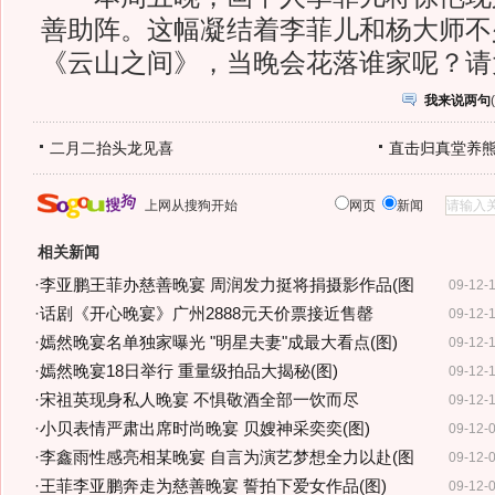
善助阵。这幅凝结着李菲儿和杨大师不
《云山之间》，当晚会花落谁家呢？请
我来说两句
(
二月二抬头龙见喜
直击归真堂养
上网从搜狗开始
网页
新闻
相关新闻
·
李亚鹏王菲办慈善晚宴 周润发力挺将捐摄影作品(图
09-12-
·
话剧《开心晚宴》广州2888元天价票接近售罄
09-12-
·
嫣然晚宴名单独家曝光 "明星夫妻"成最大看点(图)
09-12-
·
嫣然晚宴18日举行 重量级拍品大揭秘(图)
09-12-
·
宋祖英现身私人晚宴 不惧敬酒全部一饮而尽
09-12-
·
小贝表情严肃出席时尚晚宴 贝嫂神采奕奕(图)
09-12-
·
李鑫雨性感亮相某晚宴 自言为演艺梦想全力以赴(图
09-12-
·
王菲李亚鹏奔走为慈善晚宴 誓拍下爱女作品(图)
09-12-