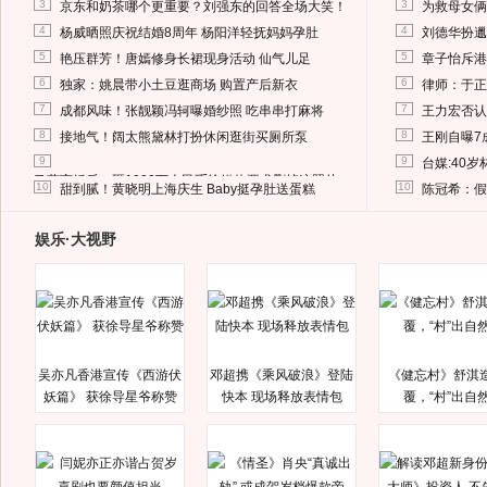
3
3
京东和奶茶哪个更重要？刘强东的回答全场大笑！
为救母女俩
4
4
杨威晒照庆祝结婚8周年 杨阳洋轻抚妈妈孕肚
刘德华扮邋
5
5
艳压群芳！唐嫣修身长裙现身活动 仙气儿足
章子怡斥港
6
6
独家：姚晨带小土豆逛商场 购置产后新衣
律师：于正
7
7
成都风味！张靓颖冯轲曝婚纱照 吃串串打麻将
王力宏否认
8
8
接地气！阔太熊黛林打扮休闲逛街买厕所泵
王刚自曝7
9
9
台媒:40
马蓉离婚后，砸1000万人民币给媒体要求删掉这照片
10
10
甜到腻！黄晓明上海庆生 Baby挺孕肚送蛋糕
陈冠希：假
娱乐·大视野
吴亦凡香港宣传《西游伏
邓超携《乘风破浪》登陆
《健忘村》舒淇
妖篇》 获徐导星爷称赞
快本 现场释放表情包
覆，“村”出自