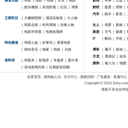
频道导航
|
明星
|
电影
|
电视
|
音乐
|
戏剧
新闻
|
军事
|
公益
|
|
娱乐播报
|
高清影视
|
社区
|
博客
财经
|
股票
|
理财
|
汽车
|
购车
|
家居
|
王牌栏目
|
大鹏嘚吧嘚
|
潮流实验室
|
大人物
|
明星在线
|
时尚周报
|
先锋人物
女人
|
母婴
|
新娘
|
|
电影评审团
|
电视收视榜
旅游
|
天气
|
健康
|
IT
|
数码
|
手机
|
特色频道
|
明星公益
|
好莱坞
|
香港电影
|
嘻哈音乐
|
独家
|
韩娱
|
日娱
博客
|
圈子
|
邮箱
|
天龙
|
鹿鼎记
|
短信
资料库
|
明星库
|
影视库
|
专题库
|
图片库
搜狗
|
输入法
|
地图
|
滚动新闻列表
|
往期娱首回顾
设置首页
-
搜狗输入法
-
支付中心
-
搜狐招聘
-
广告服务
-
客服中心
Copyright
©
2018 Sohu.com 
搜狐不良信息举