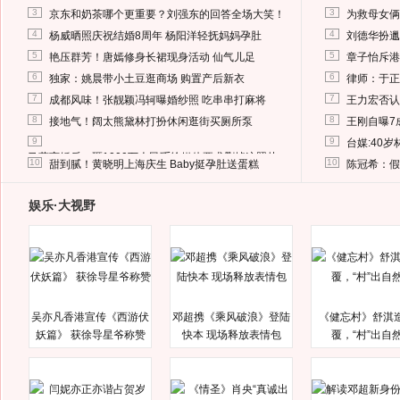
3
3
京东和奶茶哪个更重要？刘强东的回答全场大笑！
为救母女俩
4
4
杨威晒照庆祝结婚8周年 杨阳洋轻抚妈妈孕肚
刘德华扮邋
5
5
艳压群芳！唐嫣修身长裙现身活动 仙气儿足
章子怡斥港
6
6
独家：姚晨带小土豆逛商场 购置产后新衣
律师：于正
7
7
成都风味！张靓颖冯轲曝婚纱照 吃串串打麻将
王力宏否认
8
8
接地气！阔太熊黛林打扮休闲逛街买厕所泵
王刚自曝7
9
9
台媒:40
马蓉离婚后，砸1000万人民币给媒体要求删掉这照片
10
10
甜到腻！黄晓明上海庆生 Baby挺孕肚送蛋糕
陈冠希：假
娱乐·大视野
吴亦凡香港宣传《西游伏
邓超携《乘风破浪》登陆
《健忘村》舒淇
妖篇》 获徐导星爷称赞
快本 现场释放表情包
覆，“村”出自