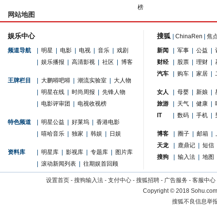
榜
网站地图
娱乐中心
搜狐
|
ChinaRen
|
焦
频道导航
|
明星
|
电影
|
电视
|
音乐
|
戏剧
新闻
|
军事
|
公益
|
|
娱乐播报
|
高清影视
|
社区
|
博客
财经
|
股票
|
理财
|
汽车
|
购车
|
家居
|
王牌栏目
|
大鹏嘚吧嘚
|
潮流实验室
|
大人物
|
明星在线
|
时尚周报
|
先锋人物
女人
|
母婴
|
新娘
|
|
电影评审团
|
电视收视榜
旅游
|
天气
|
健康
|
IT
|
数码
|
手机
|
特色频道
|
明星公益
|
好莱坞
|
香港电影
|
嘻哈音乐
|
独家
|
韩娱
|
日娱
博客
|
圈子
|
邮箱
|
天龙
|
鹿鼎记
|
短信
资料库
|
明星库
|
影视库
|
专题库
|
图片库
搜狗
|
输入法
|
地图
|
滚动新闻列表
|
往期娱首回顾
设置首页
-
搜狗输入法
-
支付中心
-
搜狐招聘
-
广告服务
-
客服中心
Copyright
©
2018 Sohu.com 
搜狐不良信息举