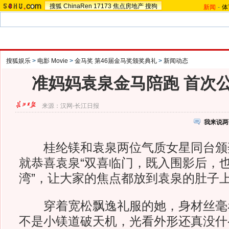
搜狐
ChinaRen
17173
焦点房地产
搜狗
新闻
-
体
搜狐娱乐
>
电影 Movie
>
金马奖 第46届金马奖颁奖典礼
>
新闻动态
准妈妈袁泉金马陪跑 首次
来源：
汉网-长江日报
我来说两
桂纶镁和袁泉两位气质女星同台颁
就恭喜袁泉“双喜临门，既入围影后，
湾”，让大家的焦点都放到袁泉的肚子
穿着宽松飘逸礼服的她，身材丝毫
不是小镁道破天机，光看外形还真没什么