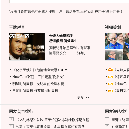
*发表评论前请先注册成为搜狐用户，请点击右上角
“新用户注册”
进行注册！
王牌栏目
视频策划
先锋人物黄晓明：
感谢低潮 偶像重生
黄晓明开始意识到，有些事
情需要改变。……
[详细]
《秘密天使》陈翔情迷金素恩YURA
《先锋人
NewFace张俪：不怕定型“物质女”
《综艺马
明星时尚周报：女明星的欲望衣橱
《NewF
日韩时尚周报
好莱坞街拍周报
《夏日甜
更多 >>
网友点击排行
网友评论排行
1
1
《比利林恩》首映 章子怡范冰冰冯小刚捧场红毯
董卿：这两
2
2
独家：买菜也要拗造型！金星携女逛街有派头
刘德华新片