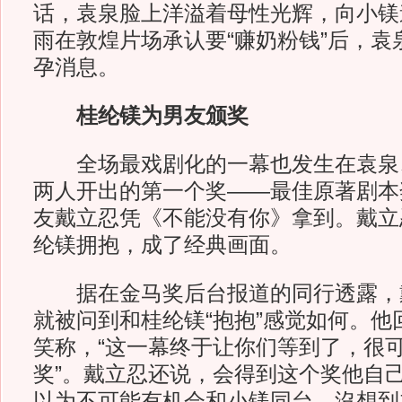
话，袁泉脸上洋溢着母性光辉，向小镁
雨在敦煌片场承认要“赚奶粉钱”后，袁
孕消息。
桂纶镁为男友颁奖
全场最戏剧化的一幕也发生在袁泉
两人开出的第一个奖——最佳原著剧本
友戴立忍凭《不能没有你》拿到。戴立
纶镁拥抱，成了经典画面。
据在金马奖后台报道的同行透露，
就被问到和桂纶镁“抱抱”感觉如何。他
笑称，“这一幕终于让你们等到了，很
奖”。戴立忍还说，会得到这个奖他自
以为不可能有机会和小镁同台，沒想到