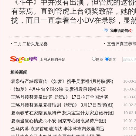
《斗牛》中并没有出演，但管虎的这份
有荣焉。直到管虎上台领奖致辞，她的
拢，而且一直拿着台小DV在录影，
我来说两句
(
0
)
二月二抬头龙见喜
直击归真堂养
上网从搜狗开始
网页
新闻
相关新闻
·
袁泉待产缺席宣传 《如梦》携手吴彦祖4月将映(图)
10-03-
·
《如梦》4月中旬全国公映 吴彦祖袁泉领衔主演
10-03-
·
王珞丹接替袁泉出演《琥珀》 17日拉开全国巡演
10-03-
·
王珞丹接替袁泉复排话剧《琥珀》 3月17日首演(图)
10-02-
·
夏雨春节在家陪袁泉待产 想为宝宝计划家庭旅行(图
10-02-
·
夏雨当爸心情忐忑不安 回京专心陪袁泉待产(图)
10-01-
·
金马内幕:袁泉首轮遭淘汰 李冰冰靠内敛赢周迅
09-12-