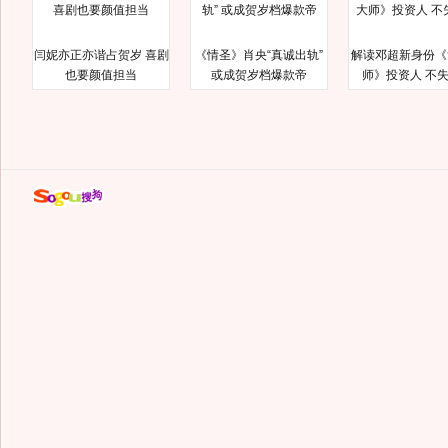
闫妮亦正亦谐占贺岁 喜剧
《情圣》肖央“真诚出轨”
解读邓超新身份《
也要颜值担当
或成贺岁档爆款帝
师》投资人 不