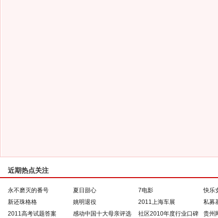
近期热点关注
永不磨灭的番号
夏日甜心
7电影
快乐
新还珠格格
姚明退役
2011上海车展
私募
2011高考试题答案
感动中国十大母亲评选
社区2010年度行业口碑
贵州