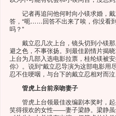
记者再追问他何时向小镁求婚，戴
答，“呃……回答不出来了唉，你没看
吗？”
戴立忍几次上台，镜头切到小镁那
避之色，不事张扬。到最佳剧情片揭晓
上台为几部入选电影拉票，桂纶镁被安
你》。说到“戴立忍导演为这部电影用尽
忍不住哽咽，与台下的戴立忍相对而泣
管虎上台前亲吻妻子
管虎上台领最佳改编剧本奖时，起
笑得很欢的女性——妻子梁静。梁静虽