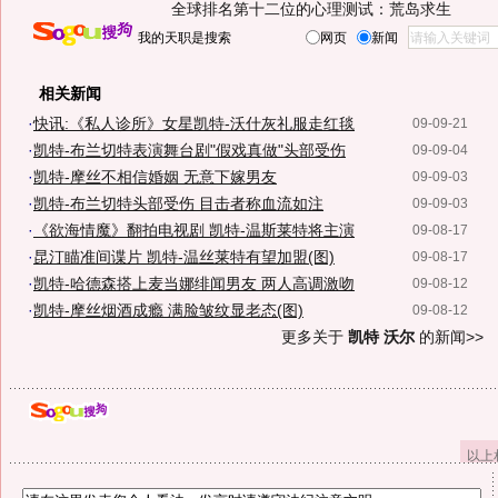
全球排名第十二位的心理测试：荒岛求生
我的天职是搜索
网页
新闻
相关新闻
·
快讯:《私人诊所》女星凯特-沃什灰礼服走红毯
09-09-21
·
凯特-布兰切特表演舞台剧"假戏真做"头部受伤
09-09-04
·
凯特-摩丝不相信婚姻 无意下嫁男友
09-09-03
·
凯特-布兰切特头部受伤 目击者称血流如注
09-09-03
·
《欲海情魔》翻拍电视剧 凯特-温斯莱特将主演
09-08-17
·
昆汀瞄准间谍片 凯特-温丝莱特有望加盟(图)
09-08-17
·
凯特-哈德森搭上麦当娜绯闻男友 两人高调激吻
09-08-12
·
凯特-摩丝烟酒成瘾 满脸皱纹显老态(图)
09-08-12
更多关于
凯特 沃尔
的新闻>>
以上