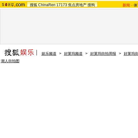
搜狐
ChinaRen
17173
焦点房地产
搜狗
新闻
-
体
娱乐频道
>
好莱坞频道
>
好莱坞街拍周报
>
好莱坞
潮人街拍图