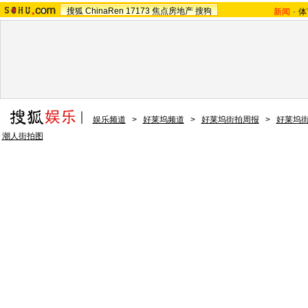
搜狐
ChinaRen
17173
焦点房地产
搜狗
新闻
-
体
娱乐频道
>
好莱坞频道
>
好莱坞街拍周报
>
好莱坞
潮人街拍图