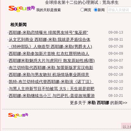
全球排名第十二位的心理测试：荒岛求生
我的天职是搜索
网页
新闻
相关新闻
·
西耶娜-米勒恋情曝光 绯闻男友绰号"鬼巫师"
09-08-13
·
从文艺到商业 西耶娜-米勒:我就是矛盾综合体
09-08-11
·
《特种部队》人物造型:西耶娜-米勒(男爵夫人)
09-07-28
·
西耶娜-米勒参加新片首映 红衣红唇明艳动人
09-04-09
·
西耶娜米勒魅惑大片与虎同行 散发原始性感(图)
09-04-07
·
布兰切特取代西耶娜-米勒 加盟新版罗宾汉电影
09-02-26
·
西耶娜-米勒与男友吻别 机场情场事业两得意
09-02-18
·
凯特-布兰切特或代替西耶娜-米勒演《诺丁汉》
09-02-10
·
与黑人主持新节目不怕被骂 大S：天生就是箭靶
08-08-22
·
西耶娜-米勒继续当小三 与巴萨扎-盖提故地重游
08-10-21
更多关于
米勒 西耶娜
的新闻>>
以上