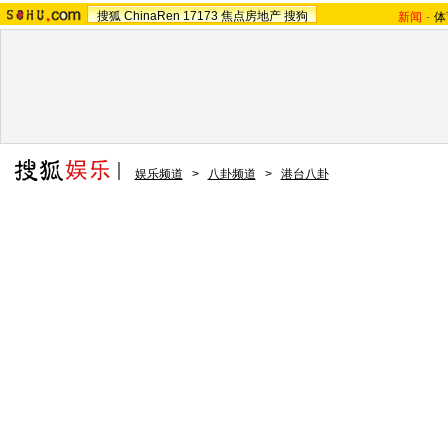
搜狐
ChinaRen
17173
焦点房地产
搜狗
新闻
-
体
娱乐频道
>
八卦频道
>
港台八卦