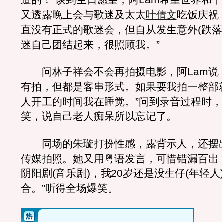
道的！”谈到生日愿望，阿Lam希望世界和
又透露晚上会与歌迷及太太
叶倩文
吃饭庆祝
直没有正式的歌迷会，但自从发生意外(跌落
迷自己团结起来，很照顾我。”
问林子祥会不会再拍摄电影，阿Lam说：
有拍，但都是客串形式。如果要我拍一整部
人开工的时间我在睡觉。”问到录音过程时
笑，说自己老人痴呆所以忘记了。
同场的朱璇打扮性感，露背示人，还摆
传媒拍照。她又用粤语发言，可惜错漏百出
阴阳剧(音乐剧)，我20岁还是没生仔(年轻人
合。”听得全场爆笑。