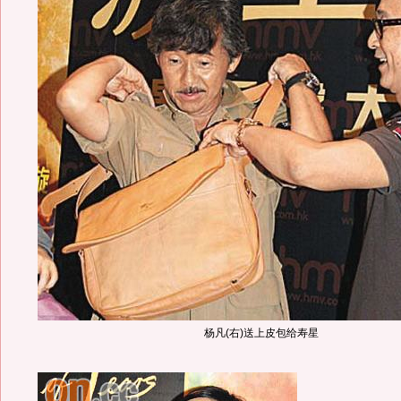
杨凡(右)送上皮包给寿星