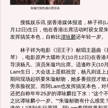
朱璇打扮性感出席活动
搜狐娱乐讯 据香港媒体报道，林子祥(Lam
月12日)生日，他在香港出席活动时获女星
发挥搞笑本色，自称比
谭咏麟
还年轻一岁。
林子祥为电影《泪王子》献唱主题曲《
琴》，电影原声大碟昨天(10月12日)在香
导演杨凡、演员朱璇均出席。适逢昨天(10月
Lam生日，大会送上蛋糕祝贺，杨凡则送上
期间现场起哄要朱璇献吻，她多番扭捏才敢走
旁亲脸祝贺。而阿Lam也发挥搞笑本色，对年
还把自称年年25岁的谭咏麟拉下水：“这个
之比谭咏麟小一岁。”“朱璇献吻有什么感觉？