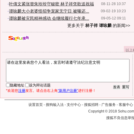
·
叶倩文紧张替朱玲玲守秘密 林子祥凭歌送祝福
08-11-28 10:37
·
谭咏麟大小老婆怪招争宠家无宁日 被曝还...
09-02-19 10:23
·
谭咏麟被灾民精神感动 会继续履行七年承...
09-05-12 09:11
更多关于
林子祥 谭咏麟
的新闻>>
以上
隐藏地址
设为辩论话题
*欢迎您
注册
发言。请点击右上角
“新用户注册”
进行注册！
设置首页
-
搜狗输入法
-
支付中心
-
搜狐招聘
-
广告服务
-
客服中心
Copyright
©
2018 Sohu.com 
搜狐不良信息举