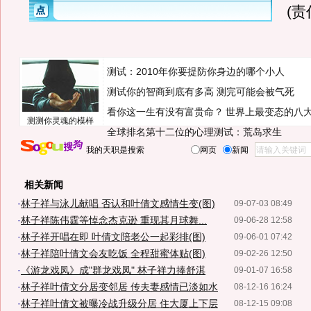
(
测试：2010年你要提防你身边的哪个小人
测试你的智商到底有多高 测完可能会被气死
看你这一生有没有富贵命？
世界上最变态的八
测测你灵魂的模样
全球排名第十二位的心理测试：荒岛求生
我的天职是搜索
网页
新闻
相关新闻
·
林子祥与泳儿献唱 否认和叶倩文感情生变(图)
09-07-03 08:49
·
林子祥陈伟霆等悼念杰克逊 重现其月球舞...
09-06-28 12:58
·
林子祥开唱在即 叶倩文陪老公一起彩排(图)
09-06-01 07:42
·
林子祥陪叶倩文会友吃饭 全程甜蜜体贴(图)
09-02-26 12:50
·
《游龙戏凤》成"群龙戏凤" 林子祥力捧舒淇
09-01-07 16:58
·
林子祥叶倩文分居变邻居 传夫妻感情已淡如水
08-12-16 16:24
·
林子祥叶倩文被曝冷战升级分居 住大厦上下层
08-12-15 09:08