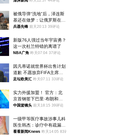
迁款八年未果
澎湃新闻
昨天12:57
44评论
被俄导弹“洗地”后，泽连斯
基还在做梦：让俄罗斯在冬
季前求和？
兵器先锋
前天20:13
39评论
新版76人强过当年宇宙勇？
这一次杜兰特错的离谱了
NBA广角
昨天07:04
37评论
因凡蒂诺就世界杯出售计划
道歉 不愿放弃FIFA主席职
位
足坛欧美汇
昨天07:11
33评论
实力外援加盟！ 官方：北
京首钢签下巴里·布朗和桑
普森
中国篮镜头
前天18:15
39评论
一级甲等医疗事故涉事儿科
医生韩杰：诊疗中有疏漏，
我认错，但不能认罪
看看新闻Knews
昨天14:05
83评论