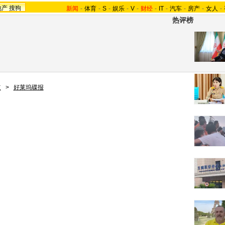
地产
搜狗
新闻
-
体育
-
S
-
娱乐
-
V
-
财经
-
IT
-
汽车
-
房产
-
女人
-
热评榜
道
>
好莱坞碟报