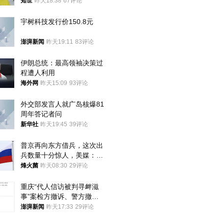
知世
昨天18:38
67评论
宇树科技发行价150.8元
澎湃新闻
昨天19:11
83评论
伊朗总统：最高领袖决策过
程遭人利用
海外网
昨天15:09
93评论
外交部发言人就广岛核爆81
周年答记者问
新华社
昨天19:45
39评论
普京再向东方借兵，这次出
兵数量十分惊人，美媒：俄
朝要动真格？
烽火菌
昨天08:30
29评论
重庆“代人信访被判寻衅滋
事”案检方撤诉、警方撤
案，两被告人获国赔
澎湃新闻
昨天17:33
29评论