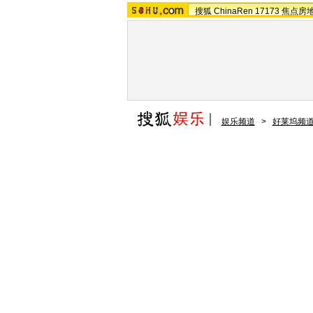
搜狐
ChinaRen
17173
焦点房
娱乐频道
>
好莱坞频