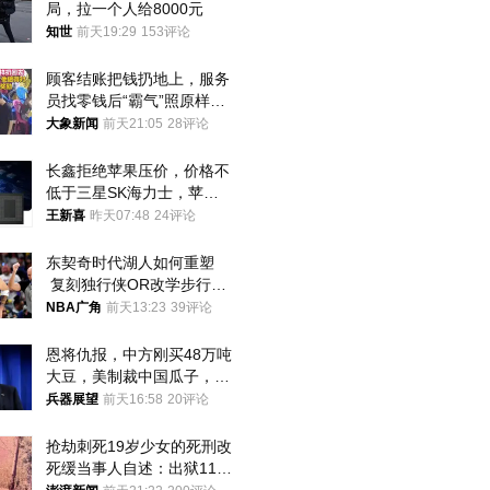
局，拉一个人给8000元
知世
前天19:29
153评论
顾客结账把钱扔地上，服务
员找零钱后“霸气”照原样扔
回去
大象新闻
前天21:05
28评论
长鑫拒绝苹果压价，价格不
低于三星SK海力士，苹果
失去了议价权
王新喜
昨天07:48
24评论
东契奇时代湖人如何重塑
 复刻独行侠OR改学步行
者？
NBA广角
前天13:23
39评论
恩将仇报，中方刚买48万吨
大豆，美制裁中国瓜子，布
林肯措辞变了
兵器展望
前天16:58
20评论
抢劫刺死19岁少女的死刑改
死缓当事人自述：出狱11年