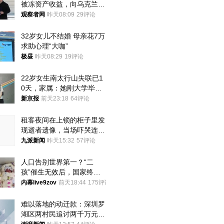
被冻资产收益，向乌克兰提
供援助
观察者网
昨天08:09
29评论
32岁女儿不结婚 母亲花7万
求助心理“大咖”
极昼
昨天08:29
19评论
22岁女生南太行山失联已1
0天，家属：她刚大学毕业
想到山里旅行
新京报
前天23:18
64评论
租客夜间在上锁的柜子里发
现逝者遗像，当场吓哭连夜
搬离，房东退还押金
九派新闻
昨天15:32
57评论
人口告别世界第一？“二
孩”催生无效后，国家终于
向住房出手了！
内幕live9zov
前天18:44
175评论
难以落地的动迁款：深圳罗
湖区两村民追讨两千万元动