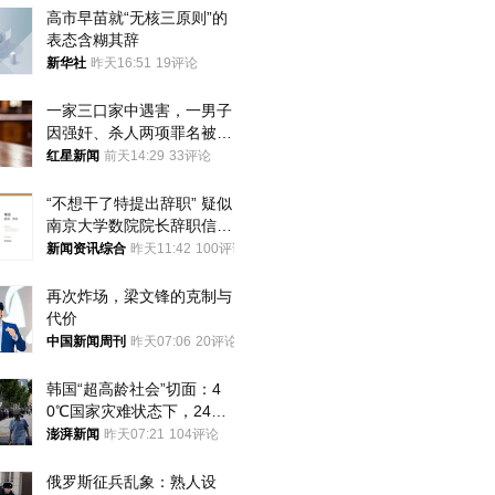
高市早苗就“无核三原则”的
表态含糊其辞
新华社
昨天16:51
19评论
一家三口家中遇害，一男子
因强奸、杀人两项罪名被判
死缓 最高检介入后改判无
红星新闻
前天14:29
33评论
罪
“不想干了特提出辞职” 疑似
南京大学数院院长辞职信流
传 院方回应
新闻资讯综合
昨天11:42
100评论
再次炸场，梁文锋的克制与
代价
中国新闻周刊
昨天07:06
20评论
韩国“超高龄社会”切面：4
0℃国家灾难状态下，2400
名首尔老人还在巷子里收废
澎湃新闻
昨天07:21
104评论
纸
俄罗斯征兵乱象：熟人设