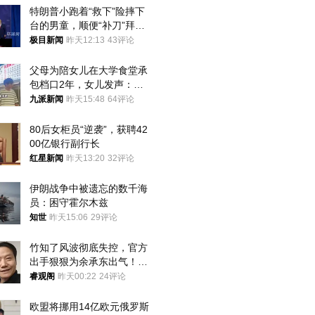
特朗普小跑着“救下”险摔下
台的男童，顺便“补刀”拜
登：“我可不想他像拜登一
极目新闻
昨天12:13
43评论
样摔下来”
父母为陪女儿在大学食堂承
包档口2年，女儿发声：初
衷是为了陪伴，毕业后将不
九派新闻
昨天15:48
64评论
再营业
80后女柜员“逆袭”，获聘42
00亿银行副行长
红星新闻
昨天13:20
32评论
伊朗战争中被遗忘的数千海
员：困守霍尔木兹
知世
昨天15:06
29评论
竹知了风波彻底失控，官方
出手狠狠为余承东出气！雷
军果然没说错
睿观阁
昨天00:22
24评论
欧盟将挪用14亿欧元俄罗斯