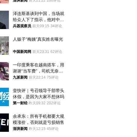
间始终刻意躲避被害人家属
澎湃新闻
前天21:22
200评论
泽连斯基谈到中国，当场就
给众人下了指示，他对中国
和中乌关系，显然又有了新
兵器观察员
前天09:15
34评论
的想法
人贩子“梅姨”真实姓名曝光
中国新闻网
前天23:31
62评论
一印度乘客在越南搭车，用
谢谢“当车费”，司机无奈发
笑；印度网友：不代表印度
九派新闻
前天22:14
75评论
人
壹快评｜号召领导干部带头
休假，是因为大家不想休吗
第一财经
昨天09:32
202评论
余承东：所有手机都要大规
模涨价，否则就是亏损销售
澎湃新闻
昨天12:15
45评论