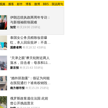
视频
-
播客
-
邮件
-
博客
-
微博
-
BBS
-
我说两句
伊朗总统执政两周年专访：
与新领袖联络困难
知世
昨天19:00
23评论
泰国女公务员精致妆容爆
红，本人回应批评：不喜欢
就别看
观察者网
昨天18:32
43评论
“天津之眼”摩天轮附近两人
落水，目击者：母亲和11岁
儿子先后被打捞上岸
新京报
昨天15:43
55评论
“婚外胚胎案”：假证为何能
在医院通行？谁有权销毁胚
胎？
南方都市报
昨天15:29
25评论
俄罗斯政客逃往法国 此前
曾公开挑战普京