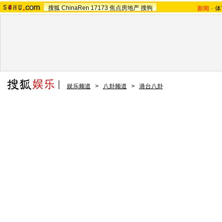
搜狐
ChinaRen
17173
焦点房地产
搜狗
新闻
-
体
娱乐频道
>
八卦频道
>
港台八卦