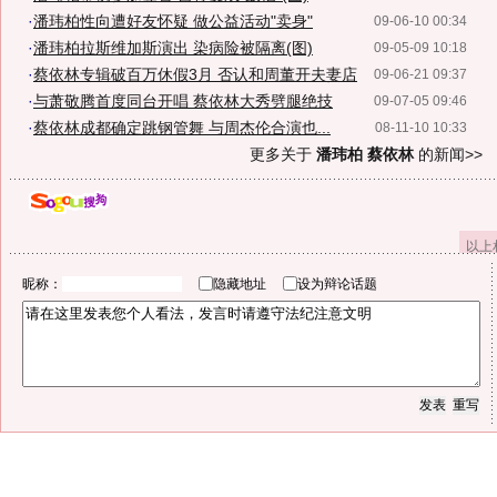
·
潘玮柏性向遭好友怀疑 做公益活动"卖身"
09-06-10 00:34
·
潘玮柏拉斯维加斯演出 染病险被隔离(图)
09-05-09 10:18
·
蔡依林专辑破百万休假3月 否认和周董开夫妻店
09-06-21 09:37
·
与萧敬腾首度同台开唱 蔡依林大秀劈腿绝技
09-07-05 09:46
·
蔡依林成都确定跳钢管舞 与周杰伦合演也...
08-11-10 10:33
更多关于
潘玮柏 蔡依林
的新闻>>
以上
昵称：
隐藏地址
设为辩论话题