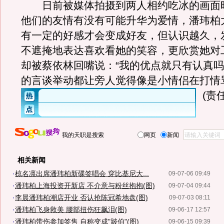
日前被媒体拍摄到两人相约吃冰的画面
他们的友情有没有可能升华为爱情，潘玮柏
有一定的好感才会变成好友，但认识越久，
不遮掩地表达喜欢看她的笑容，更欣赏她对
却被蔡依林回嘴说：“我的优点就只有认真吗
的言谈举动都让旁人觉得像是小情侣在打
(责
我的天职是搜索
网页
新闻
相关新闻
·
椋名凛出席潘玮柏新碟签唱会 穿比基尼大...
09-07-06 09:49
·
潘玮柏上海投资开新店 不介意与粉丝抱抱(图)
09-07-04 09:44
·
李晨潘玮柏潮店开业 否认抢陈冠希地盘(图)
09-07-03 08:11
·
潘玮柏飞身救美 腰部扭伤狂飙泪(图)
09-06-17 12:57
·
潘玮柏带伤参加签售 自称变成"跛伯"(图)
09-06-15 09:39