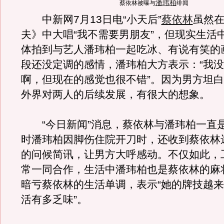
潘玮柏
蔡依林被曝与
绯闻
中新网7月13日电“小天后”
蔡依林
虽然
夫》中大唱“我不需要男朋友”，但现实生活
体拍到与艺人潘玮柏一起吃冰、有说有笑的
段还没定调的感情，潘玮柏大方表示：“我
啊，但现在的感觉也很不错”。因为男方坦
外界对两人的后续发展，有很大的想象。
“今日新闻”消息，蔡依林与潘玮柏一直
时潘玮柏因脚伤住院开刀时，还收到蔡依林
的问候简讯，让男方大呼感动。不仅如此，
常一同合作，生活中潘玮柏也是蔡依林的麻
暗亏蔡依林的生活单调，表示“她的牌技越
活有多乏味”。