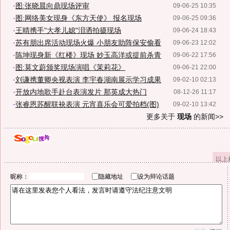
·
图:张晓晨向鼎现场评审
09-06-25 10:35
·
图:网络美女现身《东方天使》 报名现场
09-06-25 09:36
·
王晴携手"大孝儿媳"泪洒拍摄现场
09-06-24 18:43
·
苏有朋出席活动现场火爆 小朋友助阵保安偷看
09-06-23 12:02
·
陈坤现身新《红楼》现场 妙玉高洋或提前杀青
09-06-22 17:56
·
图:莫文蔚颁奖现场演唱《茉莉花》
09-06-21 22:00
·
刘谦携董卿央视表演 李宇春湖南展示学习成果
09-02-10 02:13
·
开放内地歌手赴台表演发片 那英成大热门
08-12-26 11:17
·
张睿恩苏醒联袂表演 元宵喜乐会可爱拍档(图)
09-02-10 13:42
更多关于
现场
的新闻>>
以上
昵称：
隐藏地址
设为辩论话题