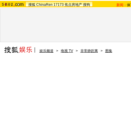
搜狐
ChinaRen
17173
焦点房地产
搜狗
新闻
-
体
娱乐频道
>
电视 TV
>
非常静距离
>
图集