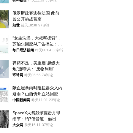
年才对外披露
有料新语
昨天11:59
35评论
俄罗斯政客逃往法国 此前
曾公开挑战普京
知世
前天18:38
97评论
“女生洗澡，大叔帮搓背”，
苏泊尔回应AI广告擦边：视
频全下架，已强化内容管理
每日经济新闻
昨天00:04
38评论
与审核
弹药不足，美重启“超级大
炮”遭嘲讽：“废物利用”
环球网
昨天06:56
74评论
献血屋暴雨时阻拦群众入内
避雨？山西忻州血站回应
中国新闻网
昨天11:01
23评论
SpaceX火箭残骸撞击月球
细节：约7倍音速，砸出直
径约30米撞击坑
大众网
前天16:11
37评论