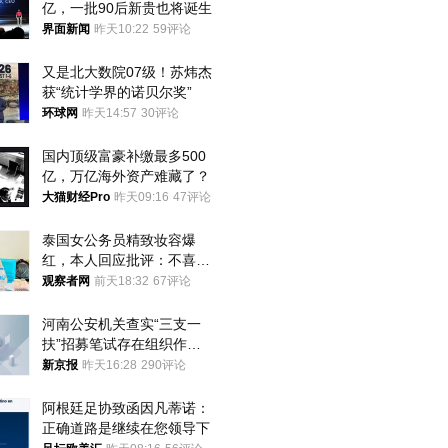
亿，一批90后新贵也将诞生
界面新闻
昨天10:22
59评论
又是北大数院07级！苏炜杰
获“统计学界的诺贝尔奖”
环球网
昨天14:57
30评论
国内顶级富豪补缴最多500
亿，万亿海外资产难藏了？
大猫财经Pro
昨天09:16
47评论
泰国女公务员精致妆容爆
红，本人回应批评：不喜欢
就别看
观察者网
前天18:32
67评论
河南公安机关查实“三支一
扶”招募笔试存在组织作弊
犯罪行为
新京报
昨天16:28
290评论
阿根廷足协致函因凡蒂诺：
正确道路是继续在您领导下