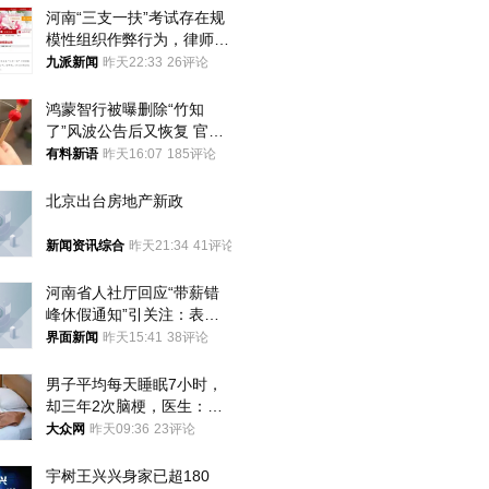
河南“三支一扶”考试存在规
模性组织作弊行为，律师：
涉嫌非法获取国家秘密罪等
九派新闻
昨天22:33
26评论
罪名
鸿蒙智行被曝删除“竹知
了”风波公告后又恢复 官媒
曾力挺：劝华为要大度的，
有料新语
昨天16:07
185评论
你们适不适合？
北京出台房地产新政
新闻资讯综合
昨天21:34
41评论
河南省人社厅回应“带薪错
峰休假通知”引关注：表述
不够准确，待修改后印发
界面新闻
昨天15:41
38评论
男子平均每天睡眠7小时，
却三年2次脑梗，医生：这
样睡觉更伤身
大众网
昨天09:36
23评论
宇树王兴兴身家已超180