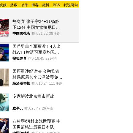
视频
-
播客
-
邮件
-
博客
-
微博
-
BBS
-
我说两句
热身赛-张子宇24+11杨舒
予12分 中国女篮擒尼日利
亚
中国篮镜头
昨天21:22
38评论
国乒男单全军覆没！4人出
战WTT横滨冠军赛均无缘
八强
搜狐体育
昨天18:45
82评论
因严重违纪违法 金融监管
总局原局长李云泽被罢免全
国人大代表
经济观察报
昨天16:24
111评论
专家解读北京楼市新政
政事儿
昨天23:47
26评论
八村塁/河村出战世预赛 中
国男篮错过最强日本队