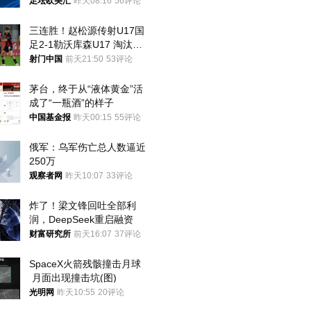
足坛欧美汇
昨天08:16
56评论
三连胜！赵松源传射U17国
足2-1勒沃库森U17 淘汰赛
将战河床
射门中国
前天21:50
53评论
茅台，终于从“液体黄金”活
成了“一瓶酒”的样子
中国基金报
昨天00:15
55评论
俄军：乌军伤亡总人数逼近
250万
观察者网
昨天10:07
33评论
炸了！梁文锋回吐全部利
润，DeepSeek重启融资
财富研究所
前天16:07
37评论
SpaceX火箭残骸撞击月球
 月面出现撞击坑(图)
光明网
昨天10:55
20评论