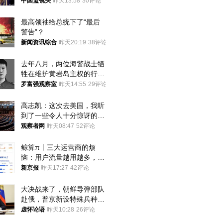
中国篮镜头
昨天13:58
30评论
最高领袖给总统下了“最后
警告”？
新闻资讯综合
昨天20:19
38评论
去年八月，两位海警战士牺
牲在维护黄岩岛主权的行动
中
罗富强观察室
昨天14:55
29评论
高志凯：这次去美国，我听
到了一些令人十分惊讶的消
息
观察者网
昨天08:47
52评论
鲸算π丨三大运营商的烦
恼：用户流量越用越多，收
入却越来越少
新京报
昨天17:27
42评论
大决战来了，朝鲜导弹部队
赴俄，普京新设特殊兵种，
76岁老将扛旗
虚怀论语
昨天10:28
26评论