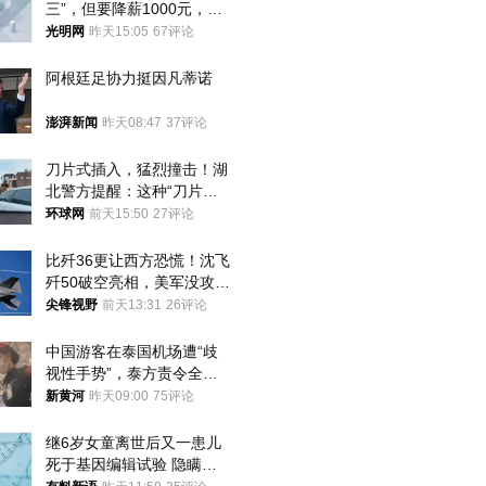
三”，但要降薪1000元，不
接受只能辞职
光明网
昨天15:05
67评论
阿根廷足协力挺因凡蒂诺
澎湃新闻
昨天08:47
37评论
刀片式插入，猛烈撞击！湖
北警方提醒：这种“刀片超
车”，太危险了
环球网
前天15:50
27评论
比歼36更让西方恐慌！沈飞
歼50破空亮相，美军没攻克
的技术被拿下
尖锋视野
前天13:31
26评论
中国游客在泰国机场遭“歧
视性手势”，泰方责令全面
调查，对责任人采取最严厉
新黄河
昨天09:00
75评论
处分
继6岁女童离世后又一患儿
死于基因编辑试验 隐瞒一