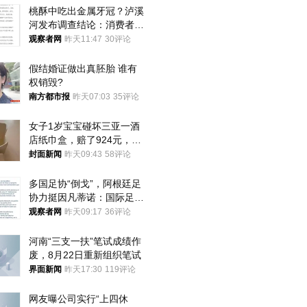
桃酥中吃出金属牙冠？泸溪
河发布调查结论：消费者已
澄清，所发视频情况不属实
观察者网
昨天11:47
30评论
假结婚证做出真胚胎 谁有
权销毁?
南方都市报
昨天07:03
35评论
女子1岁宝宝碰坏三亚一酒
店纸巾盒，赔了924元，发
帖吐槽后酒店退还一半的
封面新闻
昨天09:43
58评论
钱，当地市监局回应
多国足协“倒戈”，阿根廷足
协力挺因凡蒂诺：国际足联
今后应继续在其领导下前行
观察者网
昨天09:17
36评论
河南“三支一扶”笔试成绩作
废，8月22日重新组织笔试
界面新闻
昨天17:30
119评论
网友曝公司实行“上四休