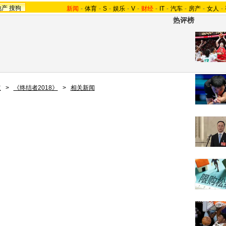
地产
搜狗
新闻
-
体育
-
S
-
娱乐
-
V
-
财经
-
IT
-
汽车
-
房产
-
女人
-
热评榜
道
>
《终结者2018》
>
相关新闻