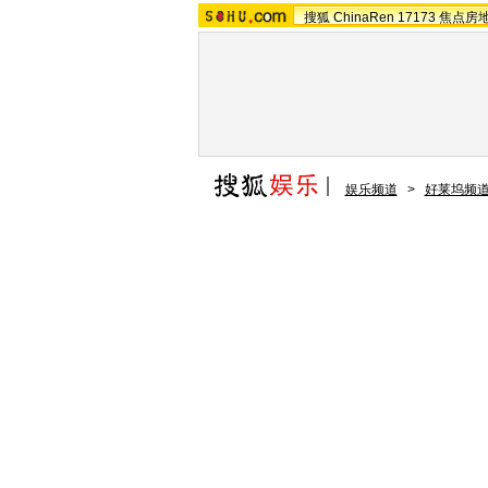
搜狐
ChinaRen
17173
焦点房
娱乐频道
>
好莱坞频