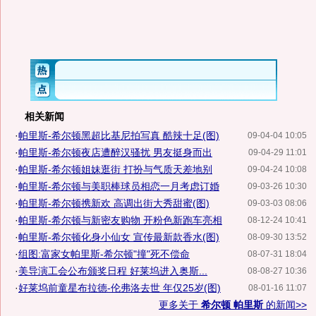
相关新闻
·
帕里斯-希尔顿黑超比基尼拍写真 酷辣十足(图)
09-04-04 10:05
·
帕里斯-希尔顿夜店遭醉汉骚扰 男友挺身而出
09-04-29 11:01
·
帕里斯-希尔顿姐妹逛街 打扮与气质天差地别
09-04-24 10:08
·
帕里斯-希尔顿与美职棒球员相恋一月考虑订婚
09-03-26 10:30
·
帕里斯-希尔顿携新欢 高调出街大秀甜蜜(图)
09-03-03 08:06
·
帕里斯-希尔顿与新密友购物 开粉色新跑车亮相
08-12-24 10:41
·
帕里斯-希尔顿化身小仙女 宣传最新款香水(图)
08-09-30 13:52
·
组图:富家女帕里斯-希尔顿"撞"死不偿命
08-07-31 18:04
·
美导演工会公布颁奖日程 好莱坞进入奥斯...
08-08-27 10:36
·
好莱坞前童星布拉德-伦弗洛去世 年仅25岁(图)
08-01-16 11:07
更多关于
希尔顿 帕里斯
的新闻>>