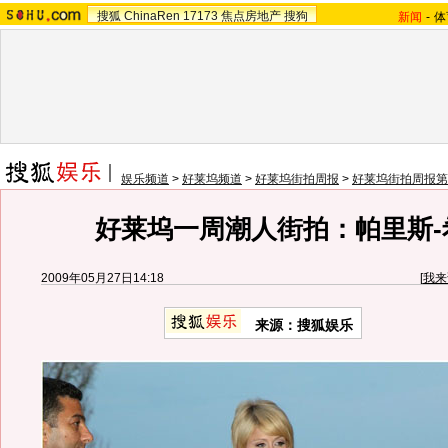
搜狐
ChinaRen
17173
焦点房地产
搜狗
新闻
-
体
娱乐频道
>
好莱坞频道
>
好莱坞街拍周报
>
好莱坞街拍周报第
好莱坞一周潮人街拍：帕里斯-
2009年05月27日14:18
[
我来
来源：
搜狐娱乐