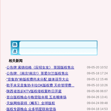
相关新闻
·
公告牌:索德伯格《应招女友》 英国版权售出
09-05-20 10:52
·
公告牌:《南京!南京!》英爱尔兰版权售出
09-05-18 17:24
·
"音集协"称版权费尚未分配 媒体误导大众
09-05-12 15:46
·
歌手未见音集协卡拉OK版权费 天价管理费...
09-05-10 10:26
·
陕西省首起KTV版权侵权案昨日开庭
09-05-06 06:07
·
首台版权晚会今晚登陆央视 五名嘴捧场
09-04-26 13:41
·
天纵网络获得《飚车》全球版权
09-04-24 09:48
·
版权专题晚会 众多明星联袂登场
09-04-18 14:53