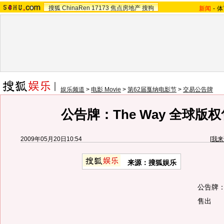
搜狐
ChinaRen
17173
焦点房地产
搜狗
新闻
-
体
娱乐频道
>
电影 Movie
>
第62届戛纳电影节
>
交易公告牌
公告牌：The Way 全球版
2009年05月20日10:54
[
我来
来源：
搜狐娱乐
公告牌：
售出