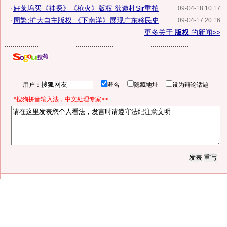
·
好莱坞买《神探》《枪火》版权 欲邀杜Sir重拍
09-04-18 10:17
·
周繁:扩大自主版权 《下南洋》展现广东移民史
09-04-17 20:16
更多关于
版权
的新闻>>
用户：
匿名
隐藏地址
设为辩论话题
*搜狗拼音输入法，中文处理专家>>