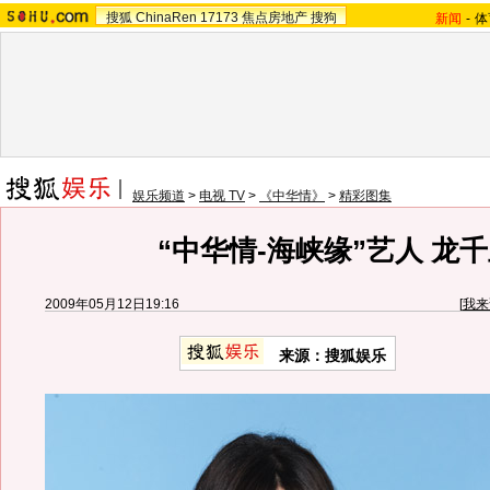
搜狐
ChinaRen
17173
焦点房地产
搜狗
新闻
-
体
娱乐频道
>
电视 TV
>
《中华情》
>
精彩图集
“中华情-海峡缘”艺人 龙
2009年05月12日19:16
[
我来
来源：
搜狐娱乐