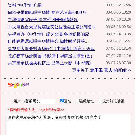
·
资料:"中华情"介绍
09-05-12 17:26
·
周杰伦带病献唱中华情 两岸艺人募6400万...
08-06-06 10:29
·
中华情赈灾晚会 周杰伦 SHE倾情献歌
08-06-06 10:26
·
中央电视台大型抗震赈灾公益晚会正紧张筹备中
08-05-16 09:56
·
央视筹办《中华情》赈灾义演 各地积极响应
08-05-14 10:05
·
伊能静悉尼献唱中华情晚会 知性时尚频获...
07-08-07 15:24
·
央视两大歌会封杀华仔?《中华情》发言人否认
07-06-21 13:50
·
陈好春节远赴美国 将献演中华情巡回演出(图)
07-02-25 11:29
·
吴宗宪承认被央视挤走 已停止录影《中华情》
06-07-26 07:30
更多关于
龙千玉 艺人
的新闻>>
用户：
匿名
隐藏地址
设为辩论话题
*搜狗拼音输入法，中文处理专家>>