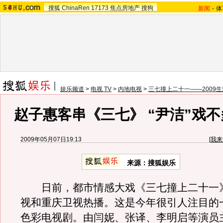
搜狐
ChinaRen
17173
焦点房地产
搜狗
新闻
-
体
娱乐频道
>
电视 TV
>
内地电视
>
三七撞上二十一——2009
赵子惠客串《三七》 “尹洁”戏
2009年05月07日19:13
[
我来
来源：
搜狐娱乐
日前，都市情感大戏《三七撞上二十一
视和重庆卫视热播。这是今年很引人注目的
色彩电视剧。由闫妮、张译、李明启等演员