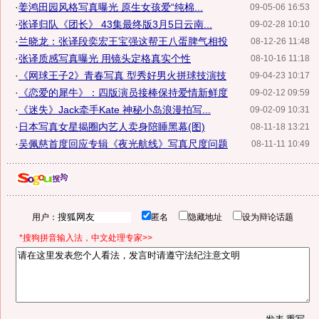
·
姜鸿田园风格写真曝光 原生女孩爱“纯棉...
09-05-06 16:53
·
张译归队《团长》 43集最终版3月5日云南...
09-02-28 10:10
·
兰晓龙：张译段奕宏王宝强这帮王八蛋脾气相投
08-12-26 11:48
·
张译质感写真曝光 用镜头定格真实个性
08-10-16 11:18
·
《网球王子2》青春写真 型秀好男火拼球技演技
09-04-23 10:17
·
《恋爱的犀牛》：四版演员接棒保持爱情新鲜度
09-02-12 09:59
·
《迷失》Jack牵手Kate 神秘小岛浪漫拍写...
09-02-09 10:31
·
日本写真女星揭圈内艺人卖身陪睡黑幕(图)
08-11-18 13:21
·
吴佩慈首度回应专辑《夜光航线》写真尺度问题
08-11-11 10:49
用户：
匿名
隐藏地址
设为辩论话题
*搜狗拼音输入法，中文处理专家>>