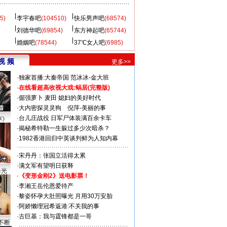
5)
李宇春吧
(104510)
快乐男声吧
(68574)
刘德华吧
(69854)
东方神起吧
(65744)
婚姻吧
(78544)
37℃女人吧
(6985)
视 频
更多>>
·
独家首播:大秦帝国
范冰冰-金大班
·
在线看超高收视大戏:
蜗居(完整版)
·
倔强萝卜
麦田
媳妇的美好时代
·
大内密探灵灵狗
倪萍-美丽的事
·
台儿庄战役 日军尸体装满百余卡车
声》
·
揭秘希特勒一生躲过多少次暗杀？
·
1982香港回归中英谈判鲜为人知内幕
·
宋丹丹：张国立活得太累
·
满文军有望明日获释
曝光
·
《变形金刚2》送电影票！
·
李湘王岳伦恩爱待产
·
黎姿怀孕大肚照曝光 月用30万安胎
·
阿娇懒理冠希返港:不关我的事
·
古巨基：我与霆锋都是一哥
不断