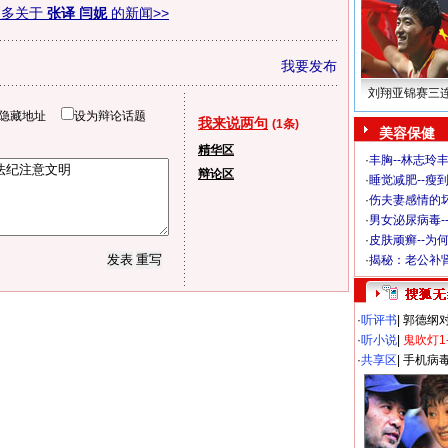
更多关于
张译 闫妮
的新闻>>
我要发布
刘翔亚锦赛三
隐藏地址
设为辩论话题
我来说两句
(1条)
美容保健
精华区
·
丰胸--林志玲
辩论区
·
睡觉减肥--瘦到
·
伤夫妻感情的
·
男女泌尿病毒-
·
皮肤顽癣--为
·
揭秘：老公补肾
·
听评书
|
郭德纲
·
听小说
|
鬼吹灯1
·
共享区
|
手机病