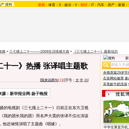
地产
搜狗
新闻
-
体育
-
S
-
娱乐
-
V
-
财经
-
IT
-
汽车
-
房产
-
家居
-
电视
>
三七撞上二十一——2009生活情感大戏
>
《三七撞上二十一》最新动态
新
二十一》热播 张译唱主题歌
央视质疑29岁市
石首网站被黑
篡
[
我来说两句
(1)
] [字号：
大
中
小
]
宋美龄牛奶洗澡
来源：
新华报业网-扬子晚报
的电视剧《三七撞上二十一》日前正在东方卫视
《我的团长我的团》而名声大震的张译不仅出演该
时，他还倾情演唱了主题曲《唱缘》。
中学生乘直升机