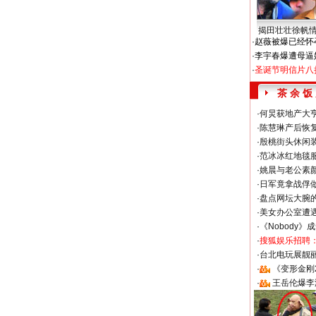
揭田壮壮徐帆
·
赵薇被爆已经怀
·
李宇春爆遭母逼
·
圣诞节明信片八
茶 余 饭
·
何炅获地产大亨
·
陈慧琳产后恢复
·
殷桃街头休闲装
·
范冰冰红地毯
·
姚晨与老公素
·
日军竟拿战俘
·
盘点网坛大腕
·
美女办公室遭
·
《Nobody》
·
搜狐娱乐招聘
·
台北电玩展靓丽S
·
《变形金刚
·
王岳伦爆李