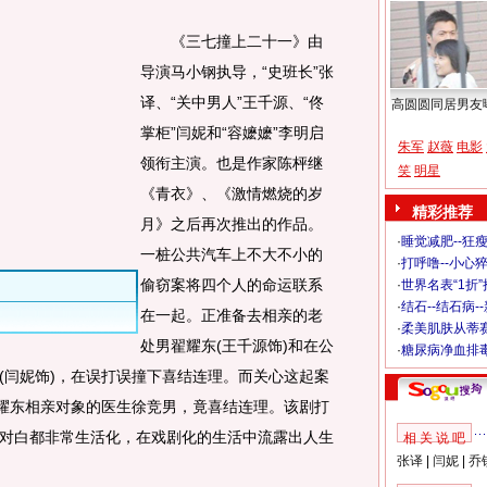
《三七撞上二十一》由
导演马小钢执导，“史班长”张
译、“关中男人”王千源、“佟
高圆圆同居男友
掌柜”闫妮和“容嬷嬷”李明启
朱军
赵薇
电影
领衔主演。也是作家陈枰继
笑
明星
《青衣》、《激情燃烧的岁
精彩推荐
月》之后再次推出的作品。
·
睡觉减肥--狂瘦
一桩公共汽车上不大不小的
·
打呼噜--小心猝
偷窃案将四个人的命运联系
·
世界名表“1折
·
结石--结石病-
在一起。正准备去相亲的老
·
柔美肌肤从蒂
处男翟耀东(王千源饰)和在公
·
糖尿病净血排
(闫妮饰)，在误打误撞下喜结连理。而关心这起案
翟耀东相亲对象的医生徐竞男，竟喜结连理。该剧打
对白都非常生活化，在戏剧化的生活中流露出人生
相 关 说 吧
张译
|
闫妮
|
乔