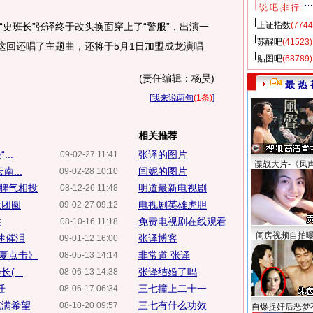
说 吧 排 行
上证指数
(7744
班长”张译终于改头换面穿上了“警服”，出演一
苏醒吧
(41523)
这回还唱了主题曲，还将于5月1日加盟成龙演唱
贴图吧
(68789)
(责任编辑：杨昊)
最 热 
[
我来说两句
(1条)
]
相关推荐
..
张译的图片
09-02-27 11:41
谍战大片-《风
...
闫妮的图片
09-02-28 10:10
脾气相投
明道最新电视剧
08-12-26 11:48
大团圆
电视剧英雄虎胆
09-02-27 09:12
性
免费电视剧在线观看
08-10-16 11:18
闺房视频自拍
述催泪
张译博客
09-01-12 16:00
夏点击》
非常道 张译
08-05-13 14:14
...
张译结婚了吗
08-06-13 14:38
迁
三七撞上二十一
08-06-17 06:34
充满希望
三七有什么功效
08-10-20 09:57
自爆捉奸后恶梦