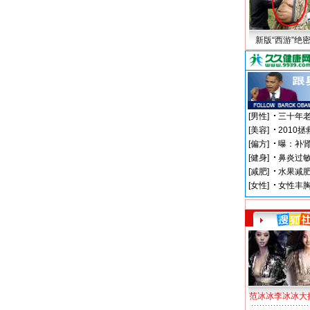
新版“西游”绝
范冰冰李冰冰大