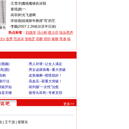
·
王雪洋
|
魔镜魔镜告诉我
·
童瑶
|
跑~~
·
高菲
|
时光飞逝啊
·
宋祖德
|
祖德新年教授“骂”的艺
·
李颖
|
2007.2.26哈尔滨半日游(
曝光
热点标签：
刘德华
冯小刚
蔡少芬
快乐男声
大s
选秀
范冰冰
张柏芝
苏醒
郑钧
春晚
李湘
搞
(视频)
·
男人补肾--让女人满足
死(图)
·
男女泌尿病毒--重大突破
”抢购
·
皮肤顽癣--喷喷就好！
-新疗法
·
高血压--获重大突破！
赛妮开始
·
前列腺“一次性”治愈
毒是关键
·
股骨头坏死--专家支招
说 吧
更多>>
锐
|
王千源
|
翟耀东