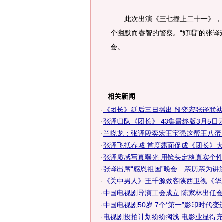
此次出演《三七撞上二十一》，“史
个幽默而睿智的警察。“好唱”的张译
会。
相关新闻
·
《团长》延后三日播出 段奕宏张译联袂“.
·
张译归队《团长》 43集最终版3月5日云南
·
兰晓龙：张译段奕宏王宝强这帮王八蛋
·
张译飞抵春城 首度露面促成《团长》
·
张译质感写真曝光 用镜头定格真实个
·
张译出席“感恩祖国”晚会 亲历亲为讲
·
《关中男人》王千源做客陕西卫视《华
·
中国电视剧导演工会成立 陈家林出任会长(
·
中国电视剧50岁 7个“第一”影印时代变
·
电视剧投拍计划纷纷搁浅 电影业显得