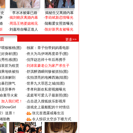
情史
李冰冰被爆已婚
揭秘生父离婚内幕
孕
·
揭刘晓庆离婚内幕
·
李幼斌新恋情曝光
婚
·
周迅王艳婆媳相见
·
陆毅爱女照首曝光
折
·
刘嘉玲自曝正造人
·
陈好新男友被曝光
 后
更多>>
喂猕猴桃(图)
·
独家：章子怡带妈妈看电影
好身材(图)
·
佟大为马伊琍再度牵手(图)
秀性感(图)
·
倪萍赵忠祥十年后再携手
服装皆为租赁
·
刘涛富豪老公为家产求生子
颜乘地铁被拍
·
舒淇醉酒瞬间惨被抓拍(图)
做活体解剖
·
实拍漂亮的地摊西施(组图)
的暴烈脾气
·
世界九大罪恶之城(组图)
遇灵异事件
·
李孝利新欢私密视频曝光
成命案导火索
·
孟庭苇可爱儿子最新照(图)
：加入我们吧！
·
点击进入搜狐娱乐影视库
howGirl
·
游戏史上最般配的十对情侣
2》送票！
·
张元首透露戒毒生活
湘胎教
·
令人惊叹太空步下楼方式