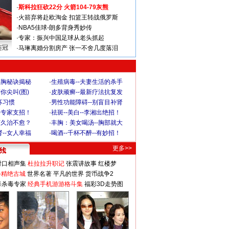
·
斯科拉狂砍22分 火箭104-79灰熊
·
火箭弃将赴欧淘金 扣篮王转战俄罗斯
·
NBA5佳球-朗多背身秀妙传
·
专家：振兴中国足球从老头抓起
连冠
·
马琳离婚分割房产 张一不舍几度落泪
丰胸秘诀揭秘
·
生殖病毒--夫妻生活的杀手
你尖叫(图)
·
皮肤顽癣--最新疗法抗复发
坏习惯
·
男性功能障碍--别盲目补肾
-专家支招！
·
祛斑--美白--李湘出绝招！
何久治不愈？
·
丰胸：美女喝汤--胸部就大
--女人幸福
·
喝酒--千杯不醉--有妙招！
更多>>
对口相声集
杜拉拉升职记
张震讲故事
红楼梦
-精绝古城
世界名著
平凡的世界
货币战争2
毒杀毒专家
经典手机游游格斗集
福彩3D走势图