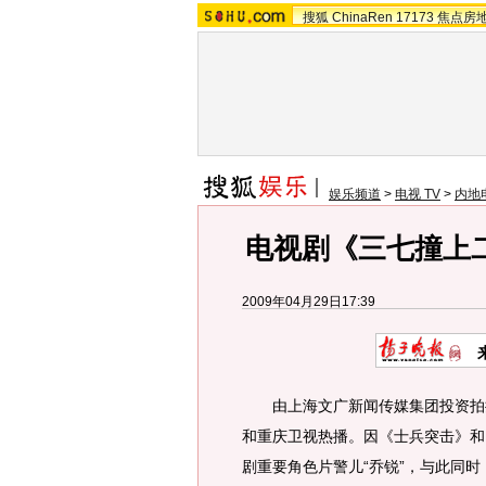
搜狐
ChinaRen
17173
焦点房
娱乐频道
>
电视 TV
>
内地
电视剧《三七撞上
2009年04月29日17:39
由上海文广新闻传媒集团投资拍摄
和重庆卫视热播。因《士兵突击》和
剧重要角色片警儿“乔锐”，与此同