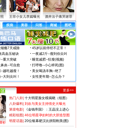
密照
王菲小女儿李嫣曝光
酒井法子痛哭谢罪
更多>>
热门八卦
|
十大明星脸女模揭晓（组图）
八卦爆料
|
刘欢与美女主持情史大曝光
第壹电影
|
《金钱帝国》：王晶没上进心
精彩组图
|
46位明星孕妇时的大胆造型图
明星话题
|
20位银幕硬汉比拼阳刚美(图)
撞衫