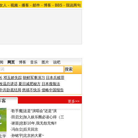
女人
-
视频
-
播客
-
邮件
-
博客
-
BBS
-
我说两句
闻
网页
博客
音乐
图片
说吧
长
邓玉娇失踪
朝鲜军事演习
日本兵赎罪
改温总讲话
夏日减肥秘方
日本瘦脸法
中共卧底结局
慈禧不快乐
侵略中国报告
更多>>
·
歌手魔
|
这是“演唱会”还是“演
·
田启文
|
加入娱乐圈必读心得（三
·
谢苗
|
息影10年,我无怨无悔!!
·
冯自立
|
后天回京
·
孙铭宇
|
北京的大雾~
上学