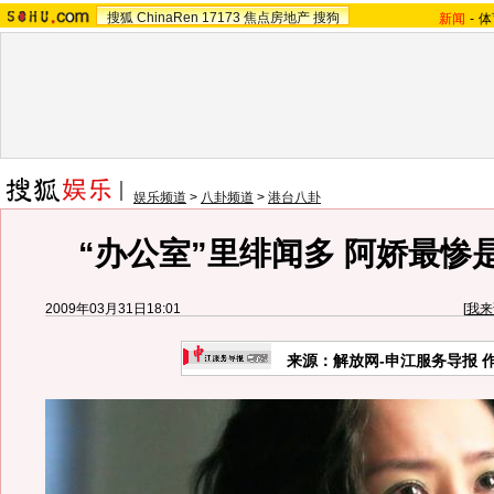
搜狐
ChinaRen
17173
焦点房地产
搜狗
新闻
-
体
娱乐频道
>
八卦频道
>
港台八卦
“办公室”里绯闻多 阿娇最惨是
2009年03月31日18:01
[
我来
来源：解放网-申江服务导报 