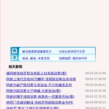
相关新闻
·
爆阿娇张柏芝联合电影人封杀陈冠希(图)
09-03-28 13:46
·
阿娇上海代言收80万酬劳 漠视陈冠希自杀传闻
09-03-27 08:00
·
阿娇为破产陈冠希父亲加油 不计前嫌表支持
09-03-26 08:41
·
阿娇为陈冠希父子呐喊:大家加油(图)
09-03-26 02:36
·
阿娇封嘴不谈陈冠希 称新的一切重新开始(图)
09-03-22 10:33
·
艳照门关键词解读 张柏芝阿娇陈冠希金句PK
09-03-09 09:23
·
张柏芝"复仇"之路打乱阿娇复出(图)
09-03-03 01:11