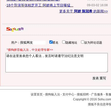
·
18个导演等张柏芝开工 阿娇将上节目曝猛...
09-03-02 16:08
更多关于
阿娇 陈冠希
的新闻>>
用户：
匿名
隐藏地址
设为辩论话题
*搜狗拼音输入法，中文处理专家>>
设置首页
-
搜狗输入法
-
支付中心
-
搜狐招聘
-
广告服务
-
客
Copyright
©
2016 Sohu.com 
搜狐不良信息举