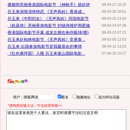
·
黄晓明亮相香港国际电影节 《神枪手》获好评
09-03-27 16:33
·
吕玉来深情演绎绝恋 《无声风铃》香港成...
09-03-30 16:51
·
吕玉来《牛郎织女》《无声风铃》同现电影节
09-03-25 13:43
·
《机器侠》亮相香港电影节 刘镇伟维护周星驰
09-03-24 07:39
·
香港国际电影节开幕 成龙左拥右抱夺眼球(图)
09-03-23 07:21
·
吕玉来赴柏林电影节 《无声风铃》竞逐泰...
09-02-05 12:03
·
吕玉来:出国参加电影节是我最喜欢的事情
08-04-11 14:23
·
《红色康拜因》入围 吕玉来釜山国际电影...
07-09-20 15:27
用户：
匿名
隐藏地址
设为辩论话题
*搜狗拼音输入法，中文处理专家>>