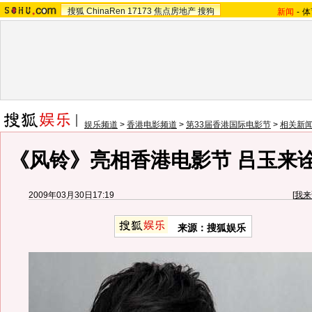
搜狐
ChinaRen
17173
焦点房地产
搜狗
新闻
-
体
娱乐频道
>
香港电影频道
>
第33届香港国际电影节
>
相关新
《风铃》亮相香港电影节 吕玉来诠
2009年03月30日17:19
[
我来
来源：搜狐娱乐