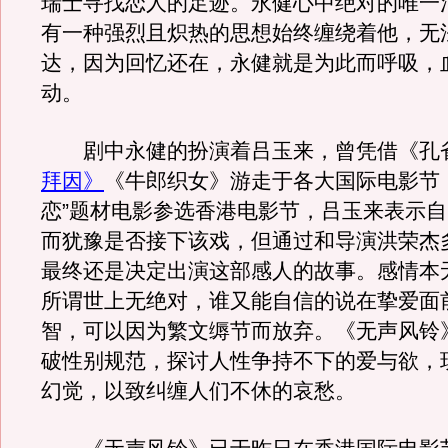
瑞士寻找恋人的足迹。永健心中绝对的唯一
有一种强烈且炽热的思想始终缠绕着他，无
达，因为回忆还在，永健就是为此而呼吸，
动。
剧中永健的扮演着吕玉来，曾凭借《孔
拜因》
《牛郎织女》游走于各大国际电影节
恋”题材电影参选香港电影节，吕玉来表示
而犹豫是否接下该戏，但通过和导演洪荣杰
最终还是决定出演这部感人的故事。感情本
所谓世上无绝对，谁又能自信的说在挚爱面
智，可以因为繁文缛节而放弃。《无声风铃
破性别规范，探讨人性争持不下的爱与欲，
幻觉，以致纠缠人们不休的哀愁。