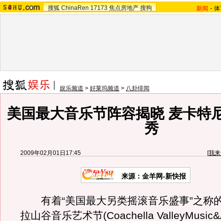
搜狐
ChinaRen
17173
焦点房地产
搜狗
新闻
-
体
娱乐频道
>
好莱坞频道
>
八卦绯闻
美国最大音乐节阵容揭晓 麦卡特
秀
2009年02月01日17:45
[
我来
来源：金羊网-新快报
有着“美国最大另类摇滚音乐盛事”之称
拉山谷音乐艺术节(Coachella ValleyMusic&Art