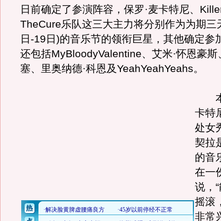
日前确定了参演阵容，保罗·麦卡特尼、Kille
TheCure乐队这三大主力将分别作为为期三天
日-19日)的音乐节的领衔巨星，其他确定参
还包括MyBloodyValentine、艾米·怀恩豪
塞、里奥纳德·科恩及YeahYeahYeahs。
本
卡特
处女
契拉
的音
在一
说，
摇滚
非常