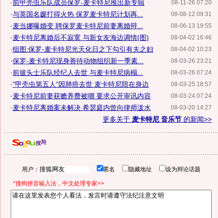
·
前甲壳虫乐队成员保罗-麦卡特尼推出新专辑
08-11-26 07:20
·
与英国名媛打得火热 保罗麦卡特尼计划再...
08-08-12 09:31
·
麦当娜曝婚变 聘保罗麦卡特尼前妻离婚辩...
08-06-13 19:55
·
麦卡特尼离婚后不寂寞 与新女友海边调情(图)
08-04-02 16:46
·
组图:保罗-麦卡特尼光天化日之下勾引有夫之妇
08-04-02 10:23
·
保罗-麦卡特尼现身善待动物组织新一季素...
08-03-26 23:21
·
前披头士乐队经纪人去世 与麦卡特尼病榻...
08-03-26 07:24
·
"甲壳虫第五人"因肺癌去世 麦卡特尼陪在身边
08-03-25 18:57
·
麦卡特尼前妻获赡养费被嘲 要求公开审讯内容
08-03-24 07:24
·
麦卡特尼离婚案未解决 希瑟庭内曾向律师泼水
08-03-20 14:27
更多关于
麦卡特尼 音乐节
的新闻>>
用户：
匿名
隐藏地址
设为辩论话题
*搜狗拼音输入法，中文处理专家>>