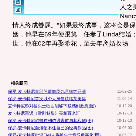
人之
Nan
情人终成眷属。”如果最终成事，这将会是保
姻，他早在69年便跟第一任妻子Linda结婚
世，他在02年再娶希花，至去年离婚收场。
相关新闻
·
保罗-麦卡特尼首部芭蕾舞剧九月纽约开演
11-02-25
·
保罗-麦卡特尼首次以个人身份获格莱美奖
11-02-14
·
麦卡特尼称对披头士歌曲能够下载感到欣慰(图)
10-12-20
·
麦卡特尼重返《歌剧魅影》亮相百老汇
10-12-13
·
保罗-麦卡特尼称曾在列侬遇害前与其和解(图)
10-12-13
·
保罗-麦卡特尼自爆记不住自己的经典作品(图)
10-06-03
·
保罗-麦卡特尼批评EMI未将披头士音乐数字化(图)
10-05-17