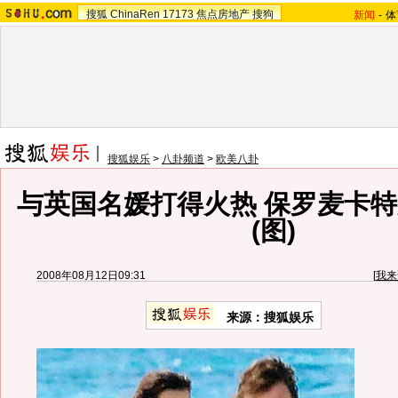
搜狐
ChinaRen
17173
焦点房地产
搜狗
新闻
-
体
搜狐娱乐
>
八卦频道
>
欧美八卦
与英国名媛打得火热 保罗麦卡
(图)
2008年08月12日09:31
[
我来
来源：
搜狐娱乐