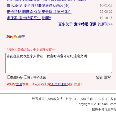
·
快讯:保罗-麦卡特尼颁发最佳动画片(图)
10-01-18
·
麦卡特尼 阴谋论 保罗麦卡特尼 早已死亡
09-08-31
·
求保罗·麦卡特尼平生,快啊!!
10-10-16
更多关于
麦卡特尼 保罗
的新闻>>
*搜狗拼音输入法，中文处理专家>>
隐藏地址
设为辩论话题
*欢迎您
注册
发言。请点击右上角
“新用户注册”
进行注册！
设置首页
-
搜狗输入法
-
支付中心
-
搜狐招聘
-
广告服务
-
客
Copyright
©
2016 Sohu.com 
搜狐不良信息举