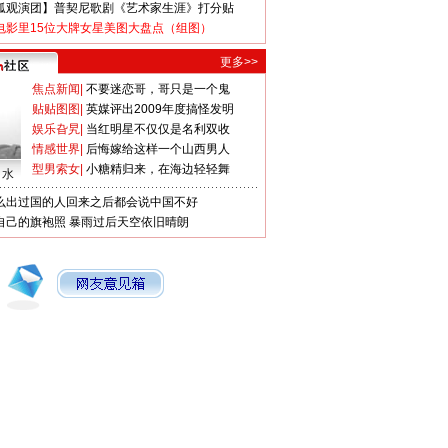
狐观演团】普契尼歌剧《艺术家生涯》打分贴
电影里15位大牌女星美图大盘点（组图）
更多>>
焦点新闻
|
不要迷恋哥，哥只是一个鬼
贴贴图图
|
英媒评出2009年度搞怪发明
娱乐旮旯
|
当红明星不仅仅是名利双收
情感世界
|
后悔嫁给这样一个山西男人
型男索女
|
小糖精归来，在海边轻轻舞
口水
么出过国的人回来之后都会说中国不好
自己的旗袍照
暴雨过后天空依旧晴朗