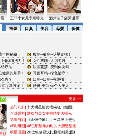
密照
王菲小女儿李嫣曝光
酒井法子痛哭谢罪
更多>>
热门八卦
|
十大明星脸女模揭晓（组图）
八卦爆料
|
刘欢与美女主持情史大曝光
第壹电影
|
《金钱帝国》：王晶没上进心
精彩组图
|
46位明星孕妇时的大胆造型图
明星话题
|
20位银幕硬汉比拼阳刚美(图)
撞衫