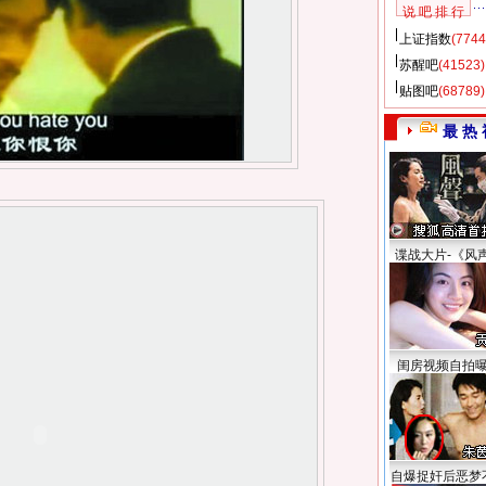
说 吧 排 行
上证指数
(7744
苏醒吧
(41523)
贴图吧
(68789)
最 热 
谍战大片-《风
闺房视频自拍
自爆捉奸后恶梦