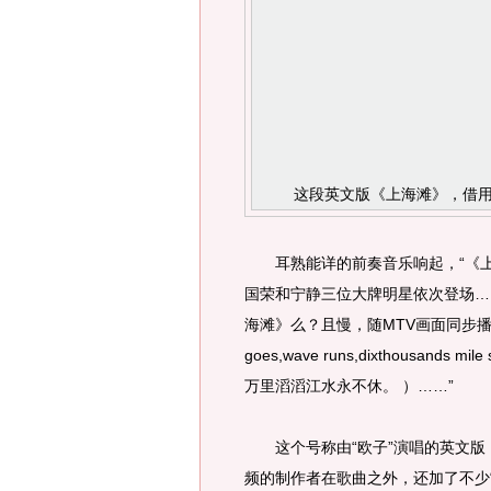
这段英文版《上海滩》，借
耳熟能详的前奏音乐响起，“《上
国荣和宁静三位大牌明星依次登场…
海滩》么？且慢，随MTV画面同步播
goes,wave runs,dixthousands
万里滔滔江水永不休。 ）……”
这个号称由“欧子”演唱的英文版
频的制作者在歌曲之外，还加了不少“