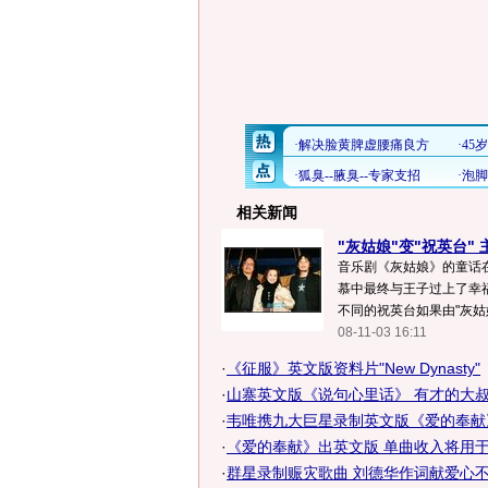
相关新闻
"灰姑娘"变"祝英台"
音乐剧《灰姑娘》的童话
慕中最终与王子过上了幸
不同的祝英台如果由"灰姑娘"
08-11-03 16:11
·
《征服》英文版资料片"New Dynasty"
·
山寨英文版《说句心里话》 有才的大叔唱
·
韦唯携九大巨星录制英文版《爱的奉献》
·
《爱的奉献》出英文版 单曲收入将用于灾
·
群星录制赈灾歌曲 刘德华作词献爱心