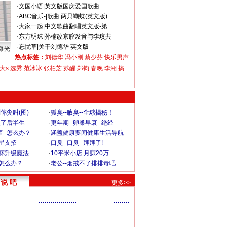
·
文国小语
|
英文版国庆爱国歌曲
·
ABC音乐-
|
歌曲:两只蝴蝶(英文版)
·
大家一起
|
中文歌曲翻唱英文版-第
·
东方明珠
|
孙楠改京腔发音与李玟共
·
忘忧草
|
关于刘德华 英文版
曝光
热点标签：
刘德华
冯小刚
蔡少芬
快乐男声
大s
选秀
范冰冰
张柏芝
苏醒
郑钧
春晚
李湘
搞
你尖叫(图)
·
狐臭--腋臭--全球揭秘！
毁了后半生
·
更年期--卵巢早衰--绝经
--怎么办？
·
涵盖健康要闻健康生活导航
明星支招
·
口臭--口臭--拜拜了!
罩杯升级魔法
·
10平米小店 月赚20万
-怎么办？
·
老公--烟戒不了排排毒吧
说 吧
更多>>