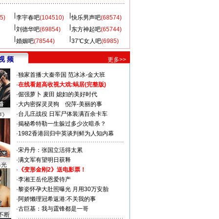
5)
李宇春吧
(104510)
快乐男声吧
(68574)
刘德华吧
(69854)
东方神起吧
(65744)
婚姻吧
(78544)
37℃女人吧
(6985)
视 频
更多>>
·
独家首播:大秦帝国
范冰冰-金大班
·
在线看超高收视大戏:
蜗居(完整版)
·
倔强萝卜
麦田
媳妇的美好时代
·
大内密探灵灵狗
倪萍-美丽的事
·
台儿庄战役 日军尸体装满百余卡车
声》
·
揭秘希特勒一生躲过多少次暗杀？
·
1982香港回归中英谈判鲜为人知内幕
·
宋丹丹：张国立活得太累
·
满文军有望明日获释
曝光
·
《变形金刚2》送电影票！
·
李湘王岳伦恩爱待产
·
黎姿怀孕大肚照曝光 月用30万安胎
·
阿娇懒理冠希返港:不关我的事
·
古巨基：我与霆锋都是一哥
不断