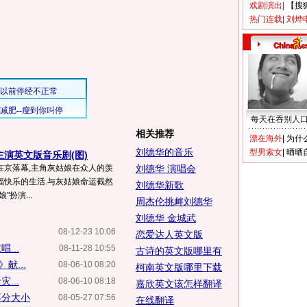
戏剧演出
|
【搜
热门连载
|
刘烨
每天在吞别人
相关推荐
漂在海外
|
为什
刘德华的音乐
型男索女
|
晒晒
 主演英文版音乐剧(图)
在京落幕,主角灰姑娘在众人的羡
刘德华 演唱会
福快乐的生活.与灰姑娘命运截然
刘德华新歌
扮演...
周杰伦挑衅刘德华
刘德华 金城武
08-12-23 10:06
恋爱达人英文版
...
08-11-28 10:55
古诗的英文版哪里有
献...
08-06-10 08:20
柯南英文版哪里下载
...
08-06-10 08:18
嘉欣英文该怎样翻译
不分大小
08-05-27 07:56
在线翻译