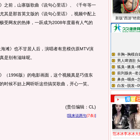
之前，山寨版歌曲《说句心里话》、《千年等一
尤其是那首英文版的《说句心里话》，视频中配上
新版“西游”绝
极受网友的热捧，一跃成为2008年度最有人气的
海滩》也不甘居人后，演唱者有意模仿原MTV演
真是别有滋味呢。
（1996版）的电影画面，这个视频真是巧借东
的时候不妨上网听听这些搞笑歌曲，开心一笑。
(责任编辑：CL)
[
我来说两句
(7条)
]
范冰冰李冰冰大