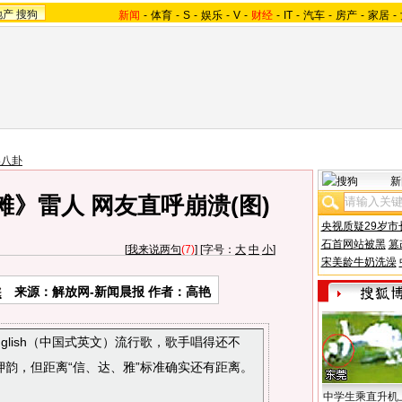
地产
搜狗
新闻
-
体育
-
S
-
娱乐
-
V
-
财经
-
IT
-
汽车
-
房产
-
家居
-
美八卦
新
》雷人 网友直呼崩溃(图)
央视质疑29岁市
石首网站被黑
篡
[
我来说两句
(7)
] [字号：
大
中
小
]
宋美龄牛奶洗澡
来源：解放网-新闻晨报 作者：高艳
nglish（中国式英文）流行歌，歌手唱得还不
韵，但距离“信、达、雅”标准确实还有距离。
中学生乘直升机