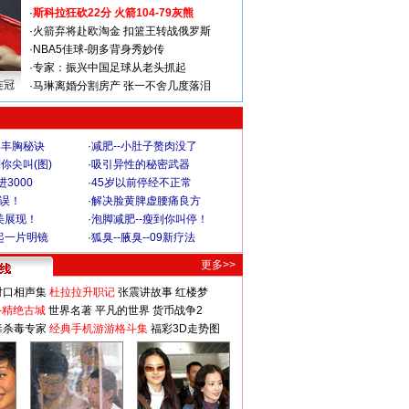
·
斯科拉狂砍22分 火箭104-79灰熊
·
火箭弃将赴欧淘金 扣篮王转战俄罗斯
·
NBA5佳球-朗多背身秀妙传
·
专家：振兴中国足球从老头抓起
连冠
·
马琳离婚分割房产 张一不舍几度落泪
爆丰胸秘诀
·
减肥--小肚子赘肉没了
你尖叫(图)
·
吸引异性的秘密武器
3000
·
45岁以前停经不正常
不误！
·
解决脸黄脾虚腰痛良方
美展现！
·
泡脚减肥--瘦到你叫停！
起一片明镜
·
狐臭--腋臭--09新疗法
更多>>
对口相声集
杜拉拉升职记
张震讲故事
红楼梦
-精绝古城
世界名著
平凡的世界
货币战争2
毒杀毒专家
经典手机游游格斗集
福彩3D走势图