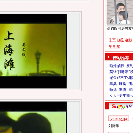
高圆圆同居男友
朱军
赵薇
电影
笑
明星
精彩推荐
·
睡觉减肥--瘦到
·
莫让“打呼噜”
·
老公戒不了烟酒
·
狐臭--腋臭--
·
睡觉--丰胸--
·
女人--更年期-
相 关 说 吧
刘德华