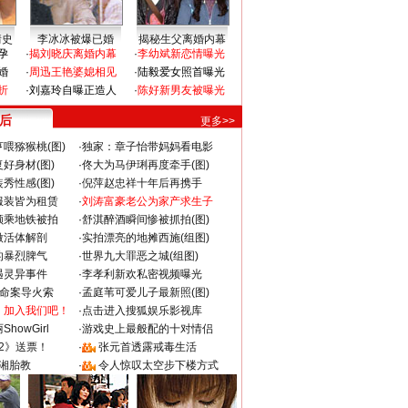
情史
李冰冰被爆已婚
揭秘生父离婚内幕
孕
·
揭刘晓庆离婚内幕
·
李幼斌新恋情曝光
婚
·
周迅王艳婆媳相见
·
陆毅爱女照首曝光
折
·
刘嘉玲自曝正造人
·
陈好新男友被曝光
 后
更多>>
喂猕猴桃(图)
·
独家：章子怡带妈妈看电影
好身材(图)
·
佟大为马伊琍再度牵手(图)
秀性感(图)
·
倪萍赵忠祥十年后再携手
服装皆为租赁
·
刘涛富豪老公为家产求生子
颜乘地铁被拍
·
舒淇醉酒瞬间惨被抓拍(图)
做活体解剖
·
实拍漂亮的地摊西施(组图)
的暴烈脾气
·
世界九大罪恶之城(组图)
遇灵异事件
·
李孝利新欢私密视频曝光
成命案导火索
·
孟庭苇可爱儿子最新照(图)
：加入我们吧！
·
点击进入搜狐娱乐影视库
howGirl
·
游戏史上最般配的十对情侣
2》送票！
·
张元首透露戒毒生活
湘胎教
·
令人惊叹太空步下楼方式