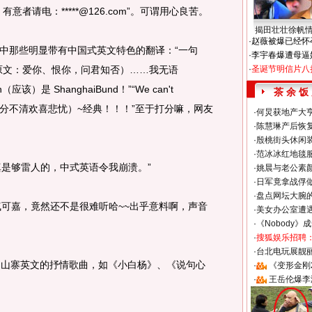
者请电：*****@126.com”。可谓用心良苦。
揭田壮壮徐帆
·
赵薇被爆已经怀
那些明显带有中国式英文特色的翻译：“一句
·
李宇春爆遭母逼
ou know（原文：爱你、恨你，问君知否）……我无语
·
圣诞节明信片八
应该）是 ShanghaiBund！”“We can't
茶 余 饭
e wave（浪里分不清欢喜悲忧）~经典！！！”至于打分嘛，网友
·
何炅获地产大亨
·
陈慧琳产后恢复
·
殷桃街头休闲装
·
范冰冰红地毯
是够雷人的，中式英语令我崩溃。”
·
姚晨与老公素
·
日军竟拿战俘
·
盘点网坛大腕
可嘉，竟然还不是很难听哈~~出乎意料啊，声音
·
美女办公室遭
·
《Nobody》
·
搜狐娱乐招聘
·
台北电玩展靓丽S
山寨英文的抒情歌曲，如《小白杨》、《说句心
·
《变形金刚
·
王岳伦爆李