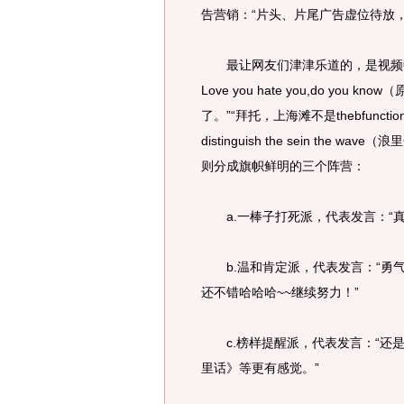
告营销：“片头、片尾广告虚位待放，有意
最让网友们津津乐道的，是视频中
Love you hate you,do y
了。”“拜托，上海滩不是thebfunction（
distinguish the sein th
则分成旗帜鲜明的三个阵营：
a.一棒子打死派，代表发言：“真
b.温和肯定派，代表发言：“勇气
还不错哈哈哈~~继续努力！”
c.榜样提醒派，代表发言：“还是
里话》等更有感觉。”