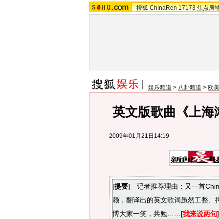
搜狐
ChinaRen
17173
焦点房
娱乐频道
>
八卦频道
>
欧
英文版歌曲《上海滩
2009年01月21日14:19
[
提要
] 记者推荐理由：又一首Chi
赖，翻译出的英文歌词虽然工整、押
博大家一笑，共勉……[
我来说两句
]