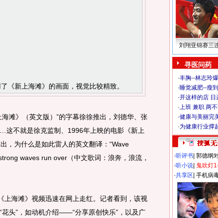
刘翔亚锦赛三
寻医问药
·
丰胸--林志玲
用了《新上海滩》的画面，视觉比较精致。
·
睡觉减肥--瘦到
·
开这样的店 日进
·
上班 兼职 两
海滩》（英文版）”的字幕徐徐推出，刘德华、张
·
健康与美丽完
·
为健康行业撑
…这不就是徐克监制、1996年上映的电影《新上
出，为什么是如此雷人的英文翻译：“Wave
·
听评书
|
郭德纲
 mile strong waves run over（中文歌词：浪奔，浪流，
·
听小说
|
鬼吹灯1
·
共享区
|
手机病
《上海滩》视频迅速在网上走红。记者看到，该视
花头”，如动机介绍——“分享原创快乐”，以及广