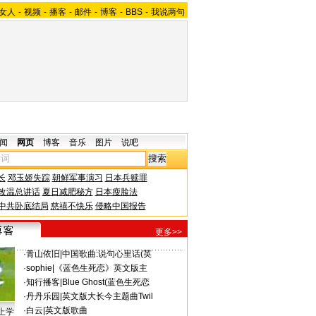
女人
-
视频
-
播客
-
邮件
-
博客
-
BBS
-
我说两句
闻
网页
博客
音乐
图片
说吧
长
邓玉娇失踪
朝鲜军事演习
日本兵赎罪
改温总讲话
夏日减肥秘方
日本瘦脸法
中共卧底结局
慈禧不快乐
侵略中国报告
更多>>
·
青山依旧
|
中国歌曲:说句心里话(英
·
sophie
|
《蓝色生死恋》英文版主
·
知行播客
|
Blue Ghost(蓝色生死恋
·
丹丹乐园
|
英文版大长今主题曲Twil
·
白云
|
英文版歌曲
上学