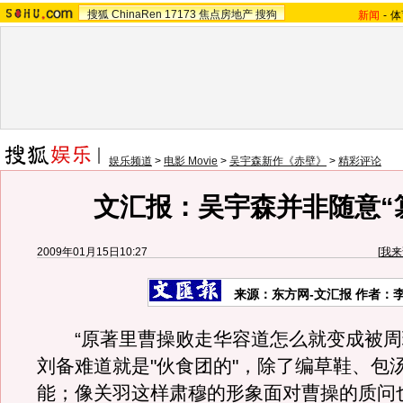
搜狐
ChinaRen
17173
焦点房地产
搜狗
新闻
-
体
娱乐频道
>
电影 Movie
>
吴宇森新作《赤壁》
>
精彩评论
文汇报：吴宇森并非随意“
2009年01月15日10:27
[
我来
来源：东方网-文汇报 作者：
“原著里曹操败走华容道怎么就变成被周
刘备难道就是"伙食团的"，除了编草鞋、包
能；像关羽这样肃穆的形象面对曹操的质问