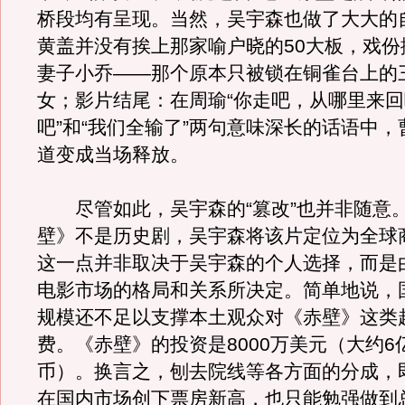
桥段均有呈现。当然，吴宇森也做了大大的自
黄盖并没有挨上那家喻户晓的50大板，戏份
妻子小乔——那个原本只被锁在铜雀台上的
女；影片结尾：在周瑜“你走吧，从哪里来
吧”和“我们全输了”两句意味深长的话语中
道变成当场释放。
尽管如此，吴宇森的“篡改”也并非随意
壁》不是历史剧，吴宇森将该片定位为全球
这一点并非取决于吴宇森的个人选择，而是
电影市场的格局和关系所决定。简单地说，
规模还不足以支撑本土观众对《赤壁》这类
费。《赤壁》的投资是8000万美元（大约6
币）。换言之，刨去院线等各方面的分成，
在国内市场创下票房新高，也只能勉强做到