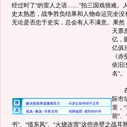
经过时了"的雷人之语……”拍三国戏很难。
史太熟悉，战争胜负结果和人物命运完全没
无论是否忠于史实，总会有人不满意。
果然
天票房
亿，
亿俱
《赤
依旧
名”。
在
际市
里，
箭”、
书”、“借东风”、“火烧连营”这些赤壁之战耳