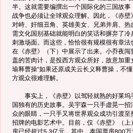
半。这就需要编撰出一个国际化的三国故事
战争也必须让全球观众理解。因此，《赤壁
对峙、奸细丑角、英雄美女、兄弟并肩、热
需文化国别基础就能明白的笑话和摒弃了冷
刺激场面。而这些，恰恰很有规模很有章法
在《赤壁》（下）中展示了出来。小乔夜闯
盖的苦肉计，是投西方观众所好，故意加重
瑜释曹操”如果还原成关云长义释曹操，不
方观众很难理解。
事实上，《赤壁》以驾轻就熟的好莱坞
国独有的历史故事。吴宇森一只手虚晃一招
众的眼睛，一只手又将世界观众成功引渡至
招牌的电影艺术中。目前，仅《赤壁》（上
房已经超过5.3亿元，其中，泰国票房800