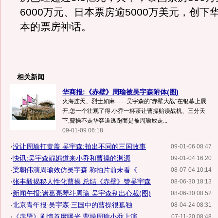
6000万元、日本票房逾5000万美元，创下
本的票房神话。
相关新闻
华商报:《赤壁》周瑜被吴宇森附体(图)
火海连天、烈士如麻……吴宇森的"赤壁大战"在银幕上展
开,怎一个壮观了得.小乔一杯茶让曹操贻误战机、三分天
下,曹操不走华容道逃跑而是被周瑜放走...
09-01-09 06:18
·
没让周瑜打黄盖 吴宇森:拍出不同的三国故事
09-01-06 08:47
·
快讯:吴宇森娓娓道来小乔和曹操的渊源
09-01-04 16:20
·
梁朝伟演周瑜效仿吴宇森 称拍片前未看《...
08-07-04 10:14
·
张丰毅揭秘人性化曹操 总结《赤壁》赞吴宇森
08-06-30 18:13
·
新闻午报:诸葛亮琴斗周瑜 吴宇森别出心裁(图)
08-06-30 08:52
·
北京青年报:吴宇森:三国中的曹操很孤独
08-04-24 08:31
·
《赤壁》剧情首度曝光 曹操周瑜小乔上演...
07-11-20 08:48