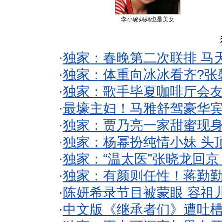
李小璐妈妈也是美女
·
独家：春晚第二次联排 马
·
独家：体重向冰冰看齐?张
·
独家：歌手毕夏咖啡厅会友
·
最壕主妇！马雅舒驾豪华
·
独家：贾乃亮一家甜蜜现身
·
独家：杨幂扮纯情小妹 头
·
独家：“温太医”张晓龙回京
·
独家：有颜则任性！蒋勤
·
陈妍希录节目被蒙眼 容祖
·
中文版《继承者们》遭吐槽