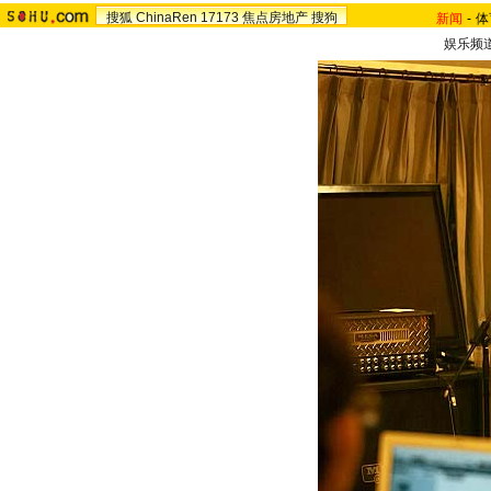
搜狐
ChinaRen
17173
焦点房地产
搜狗
新闻
-
体
娱乐频