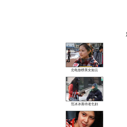
北电放榜美女如云
范冰冰善待老乞妇