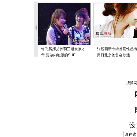
许飞厉娜艾梦萌三超女展才
张靓颖新专辑首度性感
华 要做内地版的SHE
周日北京签售会歌迷
设