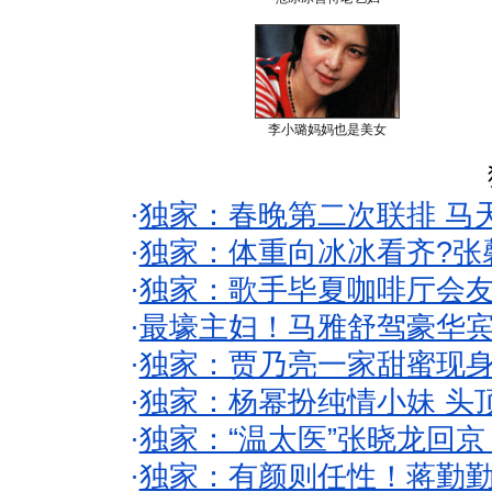
李小璐妈妈也是美女
·
独家：春晚第二次联排 马
·
独家：体重向冰冰看齐?张
·
独家：歌手毕夏咖啡厅会友
·
最壕主妇！马雅舒驾豪华
·
独家：贾乃亮一家甜蜜现身
·
独家：杨幂扮纯情小妹 头
·
独家：“温太医”张晓龙回京
·
独家：有颜则任性！蒋勤