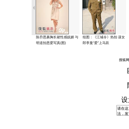
陈乔恩裹胸长裙性感妩媚 与
组图：《江城令》热拍 谋女
明道拍恩爱写真(图)
郎李曼“爱”上马跃
设