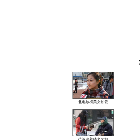
北电放榜美女如云
范冰冰善待老乞妇