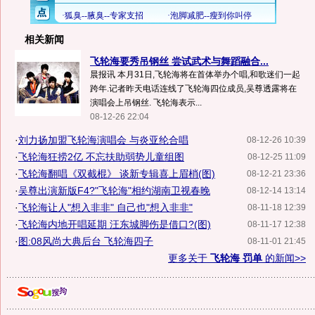
相关新闻
飞轮海要秀吊钢丝 尝试武术与舞蹈融合...
晨报讯 本月31日,飞轮海将在首体举办个唱,和歌迷们一起
跨年.记者昨天电话连线了飞轮海四位成员,吴尊透露将在
演唱会上吊钢丝. 飞轮海表示...
08-12-26 22:04
·
刘力扬加盟飞轮海演唱会 与炎亚纶合唱
08-12-26 10:39
·
飞轮海狂捞2亿 不忘扶助弱势儿童组图
08-12-25 11:09
·
飞轮海翻唱《双截棍》 谈新专辑喜上眉梢(图)
08-12-21 23:36
·
吴尊出演新版F4?"飞轮海"相约湖南卫视春晚
08-12-14 13:14
·
飞轮海让人"想入非非" 自己也"想入非非"
08-11-18 12:39
·
飞轮海内地开唱延期 汪东城脚伤是借口?(图)
08-11-17 12:38
·
图:08风尚大典后台 飞轮海四子
08-11-01 21:45
更多关于
飞轮海 罚单
的新闻>>