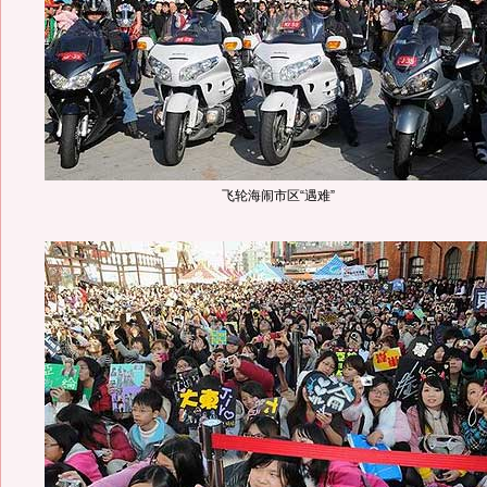
飞轮海闹市区“遇难”