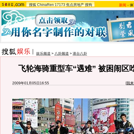
搜狐
ChinaRen
17173
焦点房地产
搜狗
新闻
-
体
娱乐频道
>
八卦频道
>
港台八卦
飞轮海骑重型车“遇难” 被困闹区吃
2009年01月05日16:55
[
我来