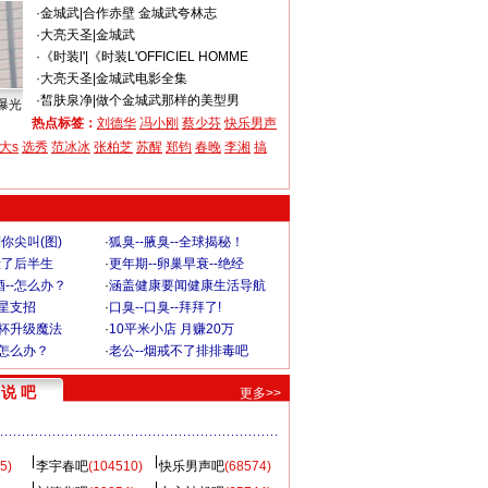
·
金城武
|
合作赤壁 金城武夸林志
·
大亮天圣
|
金城武
·
《时装l'
|
《时装L'OFFICIEL HOMME
·
大亮天圣
|
金城武电影全集
·
皙肤泉净
|
做个金城武那样的美型男
曝光
热点标签：
刘德华
冯小刚
蔡少芬
快乐男声
大s
选秀
范冰冰
张柏芝
苏醒
郑钧
春晚
李湘
搞
你尖叫(图)
·
狐臭--腋臭--全球揭秘！
毁了后半生
·
更年期--卵巢早衰--绝经
--怎么办？
·
涵盖健康要闻健康生活导航
明星支招
·
口臭--口臭--拜拜了!
罩杯升级魔法
·
10平米小店 月赚20万
-怎么办？
·
老公--烟戒不了排排毒吧
说 吧
更多>>
5)
李宇春吧
(104510)
快乐男声吧
(68574)