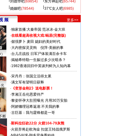
刘德华吧
(69854)
东方神起吧
(65744)
婚姻吧
(78544)
37℃女人吧
(6985)
视 频
更多>>
·
独家首播:大秦帝国
范冰冰-金大班
·
在线看超高收视大戏:
蜗居(完整版)
·
倔强萝卜
麦田
媳妇的美好时代
·
大内密探灵灵狗
倪萍-美丽的事
·
台儿庄战役 日军尸体装满百余卡车
声》
·
揭秘希特勒一生躲过多少次暗杀？
·
1982香港回归中英谈判鲜为人知内幕
·
宋丹丹：张国立活得太累
·
满文军有望明日获释
曝光
·
《变形金刚2》送电影票！
·
李湘王岳伦恩爱待产
·
黎姿怀孕大肚照曝光 月用30万安胎
·
阿娇懒理冠希返港:不关我的事
·
古巨基：我与霆锋都是一哥
不断
·
斯科拉狂砍22分 火箭104-79灰熊
·
火箭弃将赴欧淘金 扣篮王转战俄罗斯
·
NBA5佳球-朗多背身秀妙传