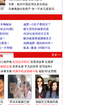
·
专家：振兴中国足球从老头抓起
连冠
·
马琳离婚分割房产 张一不舍几度落泪
爆丰胸秘诀
·
减肥--小肚子赘肉没了
你尖叫(图)
·
吸引异性的秘密武器
3000
·
45岁以前停经不正常
不误！
·
解决脸黄脾虚腰痛良方
美展现！
·
泡脚减肥--瘦到你叫停！
起一片明镜
·
狐臭--腋臭--09新疗法
更多>>
对口相声集
杜拉拉升职记
张震讲故事
红楼梦
-精绝古城
世界名著
平凡的世界
货币战争2
毒杀毒专家
经典手机游游格斗集
福彩3D走势图
情史
李冰冰被爆已婚
揭秘生父离婚内幕