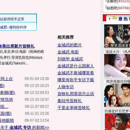
苏醒吧
(41523)
贴图吧
(68789)
最 热 
相关推荐
金城武的图片
奈美出席新片首映礼
8日,东京,昨日,电影《死神的精
金城武 电影
谍战大片-《风
首映礼举行.导演笕昌也(Masaya
刘德华 金城武
武(Takeshi...
金城武是什么国家人
金城武不夜城哪里看
一同上台
09-01-04 15:38
哪里有歌手专访下载
闺房视频自拍
图)
08-12-25 16:23
人物专访
拳脚(图)
08-12-22 09:53
首映礼用英语怎么说
打情骂俏
08-12-10 16:07
集结号首映礼
...
08-11-07 09:17
千里走单骑首映礼
自爆捉奸后恶梦
因(图)
08-11-01 10:36
看他眼睛
08-07-02 13:54
多关于
金城武 专访
的新闻>>