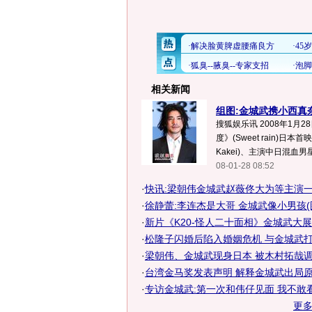
相关新闻
组图:金城武携小西真
搜狐娱乐讯 2008年1月2
度》(Sweet rain)日本
Kakei)、主演中日混血男星金城
08-01-28 08:52
·
快讯:梁朝伟金城武赵薇佟大为等主演
·
徐静蕾:李连杰是大哥 金城武像小男孩(
·
新片《K20-怪人二十面相》金城武大展
·
松隆子闪婚后陷入婚姻危机 与金城武
·
梁朝伟、金城武现身日本 被木村拓哉调侃
·
台湾金马奖发表声明 解释金城武出局原
·
专访金城武:第一次和伟仔见面 我不敢
更