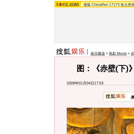
搜狐
ChinaRen
17173
焦点房
娱乐频道
>
电影 Movie
>
图：《赤壁(下)
2009年01月04日17:03