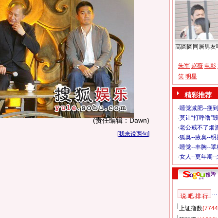
高圆圆同居男友
朱军
赵薇
电影
笑
明星
精彩推荐
·
睡觉减肥--瘦到
·
莫让“打呼噜”
(责任编辑：Dawn)
·
老公戒不了烟酒
[
我来说两句
]
·
狐臭--腋臭--
·
睡觉--丰胸--
·
女人--更年期-
说 吧 排 行
上证指数
(7744