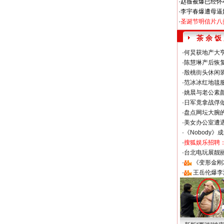
·
赵薇被爆已经怀
·
李宇春爆遭母逼
·
圣诞节明信片八
茶 余 饭
·
何炅获地产大亨
·
陈慧琳产后恢复
·
殷桃街头休闲装
·
范冰冰红地毯
·
姚晨与老公素
·
日军竟拿战俘
·
盘点网坛大腕
·
美女办公室遭
·
《Nobody》
·
搜狐娱乐招聘
·
台北电玩展靓丽S
·
《变形金刚
·
王岳伦爆李