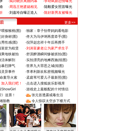
孕
·
揭刘晓庆离婚内幕
·
李幼斌新恋情曝光
婚
·
周迅王艳婆媳相见
·
陆毅爱女照首曝光
折
·
刘嘉玲自曝正造人
·
陈好新男友被曝光
 后
更多>>
喂猕猴桃(图)
·
独家：章子怡带妈妈看电影
好身材(图)
·
佟大为马伊琍再度牵手(图)
秀性感(图)
·
倪萍赵忠祥十年后再携手
服装皆为租赁
·
刘涛富豪老公为家产求生子
颜乘地铁被拍
·
舒淇醉酒瞬间惨被抓拍(图)
做活体解剖
·
实拍漂亮的地摊西施(组图)
的暴烈脾气
·
世界九大罪恶之城(组图)
遇灵异事件
·
李孝利新欢私密视频曝光
成命案导火索
·
孟庭苇可爱儿子最新照(图)
：加入我们吧！
·
点击进入搜狐娱乐影视库
howGirl
·
游戏史上最般配的十对情侣
2》送票！
·
张元首透露戒毒生活
湘胎教
·
令人惊叹太空步下楼方式