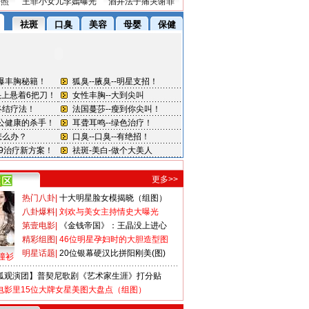
密照
王菲小女儿李嫣曝光
酒井法子痛哭谢罪
更多>>
热门八卦
|
十大明星脸女模揭晓（组图）
八卦爆料
|
刘欢与美女主持情史大曝光
第壹电影
|
《金钱帝国》：王晶没上进心
精彩组图
|
46位明星孕妇时的大胆造型图
明星话题
|
20位银幕硬汉比拼阳刚美(图)
撞衫
狐观演团】普契尼歌剧《艺术家生涯》打分贴
电影里15位大牌女星美图大盘点（组图）