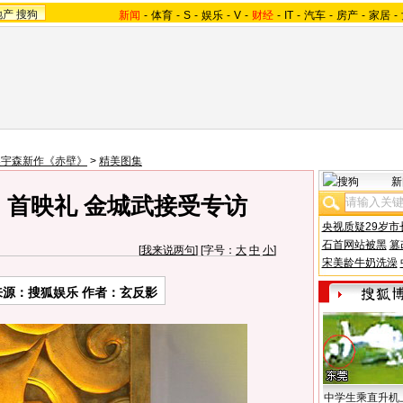
地产
搜狗
新闻
-
体育
-
S
-
娱乐
-
V
-
财经
-
IT
-
汽车
-
房产
-
家居
-
吴宇森新作《赤壁》
>
精美图集
新
》首映礼 金城武接受专访
央视质疑29岁市
石首网站被黑
篡
[
我来说两句
] [字号：
大
中
小
]
宋美龄牛奶洗澡
来源：搜狐娱乐 作者：玄反影
中学生乘直升机