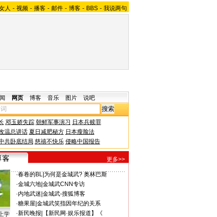
女人
-
视频
-
播客
-
邮件
-
博客
-
BBS
-
我说两句
闻
网页
博客
音乐
图片
说吧
长
邓玉娇失踪
朝鲜军事演习
日本兵赎罪
改温总讲话
夏日减肥秘方
日本瘦脸法
中共卧底结局
慈禧不快乐
侵略中国报告
更多>>
·
春卷的BL
|
为何是金城武? 奥林巴斯
·
金城六地
|
金城武CNN专访
·
内地武迷
|
金城武-搜狐博客
·
糖果屋
|
金城武笑指因年纪的关系
·
新民晚报
|
【新民网·娱乐报道】《
上学