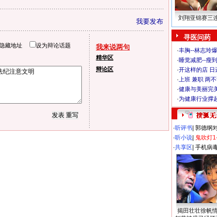
刘翔亚锦赛三
我要发布
寻医问药
隐藏地址
设为辩论话题
我来说两句
·
丰胸--林志玲
精华区
·
睡觉减肥--瘦到
辩论区
·
开这样的店 日进
·
上班 兼职 两
·
健康与美丽完
·
为健康行业撑
·
听评书
|
郭德纲
·
听小说
|
鬼吹灯1
·
共享区
|
手机病
揭田壮壮徐帆