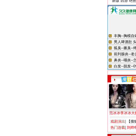
新版“西游”绝
范冰冰李冰冰大
戏剧演出
|
【搜
热门连载
|
刘烨