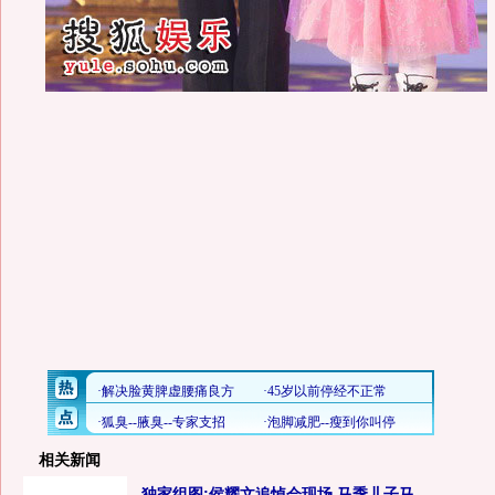
相关新闻
独家组图:侯耀文追悼会现场 马季儿子马...