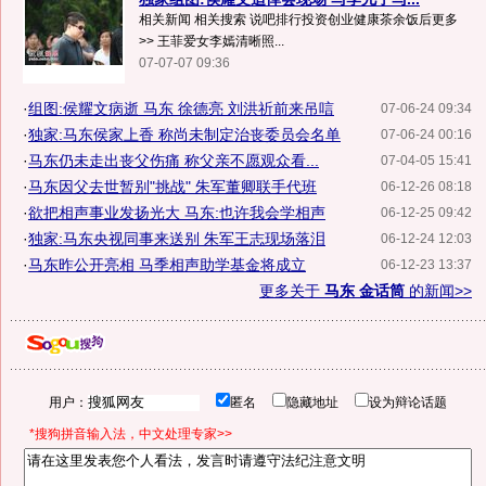
相关新闻 相关搜索 说吧排行投资创业健康茶余饭后更多
>> 王菲爱女李嫣清晰照...
07-07-07 09:36
·
组图:侯耀文病逝 马东 徐德亮 刘洪祈前来吊唁
07-06-24 09:34
·
独家:马东侯家上香 称尚未制定治丧委员会名单
07-06-24 00:16
·
马东仍未走出丧父伤痛 称父亲不愿观众看...
07-04-05 15:41
·
马东因父去世暂别"挑战" 朱军董卿联手代班
06-12-26 08:18
·
欲把相声事业发扬光大 马东:也许我会学相声
06-12-25 09:42
·
独家:马东央视同事来送别 朱军王志现场落泪
06-12-24 12:03
·
马东昨公开亮相 马季相声助学基金将成立
06-12-23 13:37
更多关于
马东 金话筒
的新闻>>
用户：
匿名
隐藏地址
设为辩论话题
*搜狗拼音输入法，中文处理专家>>