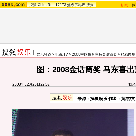
搜狐
ChinaRen
17173
焦点房地产
搜狗
新闻
-
体
娱乐频道
>
电视 TV
>
2008中国播音主持金话筒奖
>
精彩图集
图：2008金话筒奖 马东喜
2008年12月25日22:02
[
我来
来源：搜狐娱乐 作者：黄杰/文