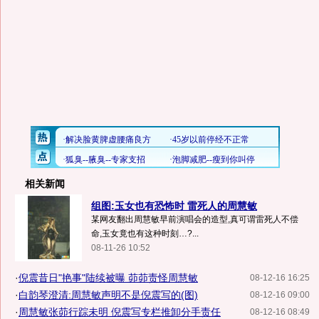
相关新闻
组图:玉女也有恐怖时 雷死人的周慧敏
某网友翻出周慧敏早前演唱会的造型,真可谓雷死人不偿
命,玉女竟也有这种时刻…?...
08-11-26 10:52
·
倪震昔日"艳事"陆续被曝 茆茆责怪周慧敏
08-12-16 16:25
·
白韵琴澄清:周慧敏声明不是倪震写的(图)
08-12-16 09:00
·
周慧敏张茆行踪未明 倪震写专栏推卸分手责任
08-12-16 08:49