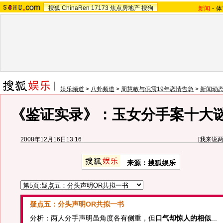
搜狐
ChinaRen
17173
焦点房地产
搜狗
新闻
-
体
娱乐频道
>
八卦频道
>
周慧敏与倪震19年恋情告急
>
新闻动
《鉴证实录》：玉女分手案十大谜
2008年12月16日13:16
[
我来说
来源：搜狐娱乐
疑点五：分头声明OR共拟一书
分析：两人分手声明虽角度各有侧重，但
口气却惊人的相似
...