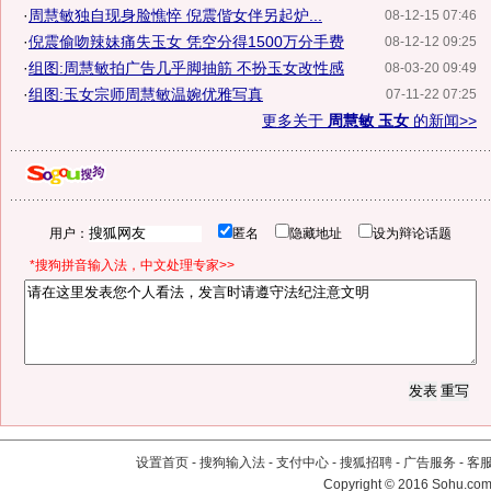
·
周慧敏独自现身脸憔悴 倪震偕女伴另起炉...
08-12-15 07:46
·
倪震偷吻辣妹痛失玉女 凭空分得1500万分手费
08-12-12 09:25
·
组图:周慧敏拍广告几乎脚抽筋 不扮玉女改性感
08-03-20 09:49
·
组图:玉女宗师周慧敏温婉优雅写真
07-11-22 07:25
更多关于
周慧敏 玉女
的新闻>>
用户：
匿名
隐藏地址
设为辩论话题
*搜狗拼音输入法，中文处理专家>>
设置首页
-
搜狗输入法
-
支付中心
-
搜狐招聘
-
广告服务
-
客
Copyright
©
2016 Sohu.com 