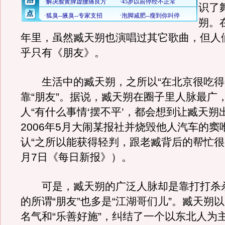
识了
朔。
年里，虽然臧天朔也演唱过其它歌曲，但人
乎只有《朋友》。
生活中的臧天朔，之所以“在北京很吃得
靠“朋友”。据说，臧天朔在圈子里人脉最广
人“有什么事情‘摆不平’，都会想到让臧天朔
2006年5月大闹某报社并烧毁他人汽车的窦
认“之所以能获得轻判，跟老臧背后的帮忙很有
月7日《每日新报》）。
可是，臧天朔的广泛人脉却是靠打打杀
的所谓“朋友”也多是“江湖哥们儿”。臧天朔
名气和“乐善好施”，纠结了一个以东北人为