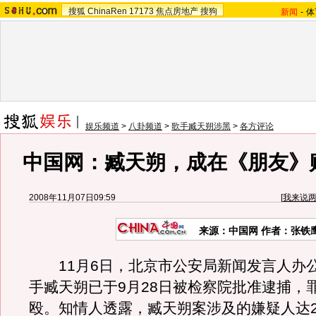
搜狐
ChinaRen
17173
焦点房地产
搜狗
新闻
-
体
娱乐频道
>
八卦频道
>
歌手臧天朔涉黑
>
各方评论
中国网：臧天朔，成在《朋友》败
2008年11月07日09:59
[
我来说
来源：中国网 作者：张铁
11月6日，北京市公安局新闻发言人办
手臧天朔已于9月28日被检察院批准逮捕，
殴。知情人透露，臧天朔案涉及的嫌疑人达2