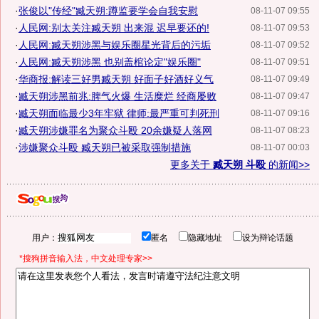
·
张俊以"传经"臧天朔:蹲监要学会自我安慰
08-11-07 09:55
·
人民网:别太关注臧天朔 出来混 迟早要还的!
08-11-07 09:53
·
人民网:臧天朔涉黑与娱乐圈星光背后的污垢
08-11-07 09:52
·
人民网:臧天朔涉黑 也别盖棺论定"娱乐圈"
08-11-07 09:51
·
华商报:解读三好男臧天朔 好面子好酒好义气
08-11-07 09:49
·
臧天朔涉黑前兆:脾气火爆 生活糜烂 经商屡败
08-11-07 09:47
·
臧天朔面临最少3年牢狱 律师:最严重可判死刑
08-11-07 09:16
·
臧天朔涉嫌罪名为聚众斗殴 20余嫌疑人落网
08-11-07 08:23
·
涉嫌聚众斗殴 臧天朔已被采取强制措施
08-11-07 00:03
更多关于
臧天朔 斗殴
的新闻>>
用户：
匿名
隐藏地址
设为辩论话题
*搜狗拼音输入法，中文处理专家>>