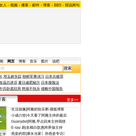
女人
-
视频
-
播客
-
邮件
-
博客
-
BBS
-
我说两句
闻
网页
博客
音乐
图片
说吧
长
邓玉娇失踪
朝鲜军事演习
日本兵赎罪
改温总讲话
夏日减肥秘方
日本瘦脸法
中共卧底结局
慈禧不快乐
侵略中国报告
更多>>
·
生活就像
|
阿雅的快乐粥-搜狐博客
·
小成の丗
|
今天看了阿雅主持的最后
·
Guanydel
|
阿雅,早点回来主持我猜
·
E-say 易
|
名模白歆惠跨界做主持
·
燕姿的部
|
康永当家〖孙燕姿专访〗
上学