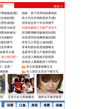
 后
更多>>
喂猕猴桃(图)
·
独家：章子怡带妈妈看电影
好身材(图)
·
佟大为马伊琍再度牵手(图)
秀性感(图)
·
倪萍赵忠祥十年后再携手
服装皆为租赁
·
刘涛富豪老公为家产求生子
颜乘地铁被拍
·
舒淇醉酒瞬间惨被抓拍(图)
做活体解剖
·
实拍漂亮的地摊西施(组图)
的暴烈脾气
·
世界九大罪恶之城(组图)
遇灵异事件
·
李孝利新欢私密视频曝光
成命案导火索
·
孟庭苇可爱儿子最新照(图)
：加入我们吧！
·
点击进入搜狐娱乐影视库
howGirl
·
游戏史上最般配的十对情侣
2》送票！
·
张元首透露戒毒生活
湘胎教
·
令人惊叹太空步下楼方式
密照
王菲小女儿李嫣曝光
酒井法子痛哭谢罪