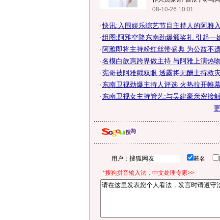
08-10-26 10:01
·
快讯:入围娱乐综艺节目主持人的阿雅
·
组图:阿雅空降东南劲爆颁奖礼 引起一
·
阿雅即将主持粉红丝带盛典 为公益不
·
名模白歆惠跨界做主持 与阿雅上演热吻
·
宪哥被阿雅戳双眼 透露将无酬主持救灾晚
·
东南卫视劲爆主持人评选 火热拉开帷
·
东南卫视女主持管艺:与吴建豪亲密接
用户：
匿名
*搜狗拼音输入法，中文处理专家>>