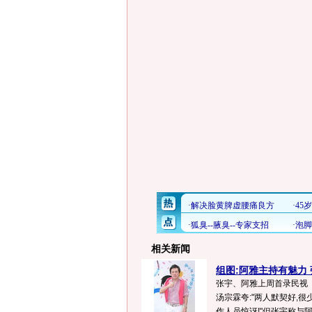
相关新闻
组图:阿雅主持有魅力
张宇、阿雅上周首录民视
汤宗霖夸:"两人默契好,很
作人员惊讶!"但张宇称与阿