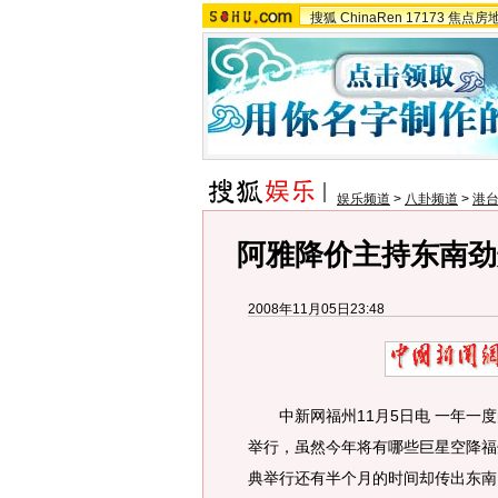
搜狐
ChinaRen
17173
焦点房
娱乐频道
>
八卦频道
>
港
阿雅降价主持东南劲
2008年11月05日23:48
中新网福州11月5日电 一年一度
举行，虽然今年将有哪些巨星空降福
典举行还有半个月的时间却传出东南