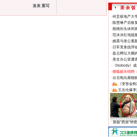
茶 余 饭
·
何炅获地产大亨
·
陈慧琳产后恢复
·
殷桃街头休闲装
·
范冰冰红地毯
·
姚晨与老公素
·
日军竟拿战俘
·
盘点网坛大腕
·
美女办公室遭
·
《Nobody》
·
搜狐娱乐招聘
·
台北电玩展靓丽S
·
《变形金刚
·
王岳伦爆李
新版“西游”绝