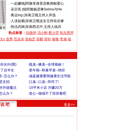
·
一起赚钱
|
阿雅变身英语教师献爱心
·
吴宗宪
|
续阿雅杨丞琳Selina与He
·
奥运ing
|
东南卫视主持人评选
·
人淡如菊
|
东南卫视这女主持实在够
·
快活武林
|
东南西北中,主持人练武
曝光
热点标签：
刘德华
冯小刚
蔡少芬
快乐男声
大s
选秀
范冰冰
张柏芝
苏醒
郑钧
春晚
李湘
搞
你尖叫(图)
·
狐臭--腋臭--全球揭秘！
毁了后半生
·
更年期--卵巢早衰--绝经
--怎么办？
·
涵盖健康要闻健康生活导航
明星支招
·
口臭--口臭--拜拜了!
罩杯升级魔法
·
10平米小店 月赚20万
-怎么办？
·
老公--烟戒不了排排毒吧
说 吧
更多>>