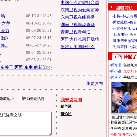
中国什么时候打台湾
搜狐商机
东南卫视为爱向前冲
入场
08-10-31 18:45
·
丰胸--林志玲
东南卫视在线直播
·
睡觉减肥--瘦到
姐之争
08-10-31 18:42
湖南卫视舞动奇迹
·
开这样的店 日进
遗余力
08-09-26 15:21
青海卫视青年汇
·
上班 兼职 两
(图)
08-07-24 15:16
阿雅为什么离开我猜
·
健康与美丽完
...
08-05-27 14:25
阿雅到美国做什么
·
为健康行业撑
幕
08-04-25 10:38
触
07-06-21 23:01
·
听评书
|
郭德纲
更多关于
阿雅 东南
的新闻>>
·
听小说
|
鬼吹灯1
·
共享区
|
手机病
我要发布
隐藏地址
设为辩论话题
我来说两句
精华区
辩论区
揭田壮壮徐帆
·
赵薇被爆已经怀
·
李宇春爆遭母逼
·
圣诞节明信片八