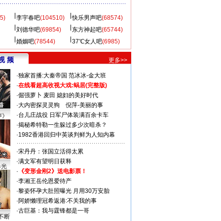
5)
李宇春吧
(104510)
快乐男声吧
(68574)
刘德华吧
(69854)
东方神起吧
(65744)
婚姻吧
(78544)
37℃女人吧
(6985)
视 频
更多>>
·
独家首播:大秦帝国
范冰冰-金大班
·
在线看超高收视大戏:
蜗居(完整版)
·
倔强萝卜
麦田
媳妇的美好时代
·
大内密探灵灵狗
倪萍-美丽的事
·
台儿庄战役 日军尸体装满百余卡车
声》
·
揭秘希特勒一生躲过多少次暗杀？
·
1982香港回归中英谈判鲜为人知内幕
·
宋丹丹：张国立活得太累
·
满文军有望明日获释
曝光
·
《变形金刚2》送电影票！
·
李湘王岳伦恩爱待产
·
黎姿怀孕大肚照曝光 月用30万安胎
·
阿娇懒理冠希返港:不关我的事
·
古巨基：我与霆锋都是一哥
不断