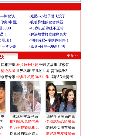
爆丰胸秘诀
·
减肥--小肚子赘肉没了
你尖叫(图)
·
吸引异性的秘密武器
3000
·
45岁以前停经不正常
不误！
·
解决脸黄脾虚腰痛良方
美展现！
·
泡脚减肥--瘦到你叫停！
起一片明镜
·
狐臭--腋臭--09新疗法
更多>>
对口相声集
杜拉拉升职记
张震讲故事
红楼梦
-精绝古城
世界名著
平凡的世界
货币战争2
毒杀毒专家
经典手机游游格斗集
福彩3D走势图
情史
李冰冰被爆已婚
揭秘生父离婚内幕
孕
·
揭刘晓庆离婚内幕
·
李幼斌新恋情曝光
婚
·
周迅王艳婆媳相见
·
陆毅爱女照首曝光
折
·
刘嘉玲自曝正造人
·
陈好新男友被曝光