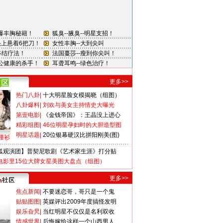
更多>>
热门八卦
|
十大明星脸女模揭晓（组图）
八卦爆料
|
刘欢与美女主持情史大曝光
第壹电影
|
《金钱帝国》：王晶没上进心
精彩组图
|
46位明星孕妇时的大胆造型图
明星话题
|
20位银幕硬汉比拼阳刚美(图)
撞衫
狐观演团】普契尼歌剧《艺术家生涯》打分贴
电影里15位大牌女星美图大盘点（组图）
更多>>
焦点新闻
|
不要迷恋哥，哥只是一个鬼
贴贴图图
|
英媒评出2009年度搞怪发明
娱乐旮旯
|
当红明星不仅仅是名利双收
情感世界
|
后悔嫁给这样一个山西男人