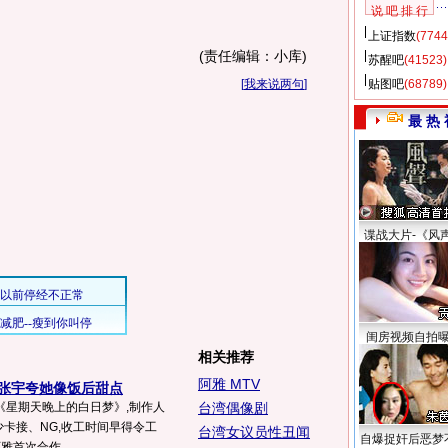
说 吧 排 行
上证指数
(7744
(责任编辑：小库)
苏醒吧
(41523)
[
我来说两句
]
贴图吧
(68789)
最 热 
谍战大片-《风
闺房视频自拍
相关推荐
阿雅 MTV
 张宇夸她像饭后甜点
《星期天晚上的白日梦》,制作人
台湾偶像剧
少卡接、NG,收工时间早得令工
台湾女议员性丑闻
自爆捉奸后恶梦
雅首次合作...