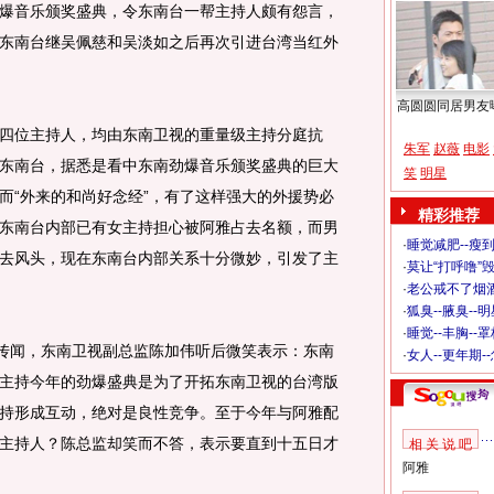
爆音乐颁奖盛典，令东南台一帮主持人颇有怨言，
东南台继吴佩慈和吴淡如之后再次引进台湾当红外
高圆圆同居男友
位主持人，均由东南卫视的重量级主持分庭抗
朱军
赵薇
电影
东南台，据悉是看中东南劲爆音乐颁奖盛典的巨大
笑
明星
而“外来的和尚好念经”，有了这样强大的外援势必
精彩推荐
东南台内部已有女主持担心被阿雅占去名额，而男
·
睡觉减肥--瘦到
去风头，现在东南台内部关系十分微妙，引发了主
·
莫让“打呼噜”
·
老公戒不了烟酒
·
狐臭--腋臭--
·
睡觉--丰胸--
传闻，东南卫视副总监陈加伟听后微笑表示：东南
·
女人--更年期-
主持今年的劲爆盛典是为了开拓东南卫视的台湾版
持形成互动，绝对是良性竞争。至于今年与阿雅配
主持人？陈总监却笑而不答，表示要直到十五日才
相 关 说 吧
阿雅