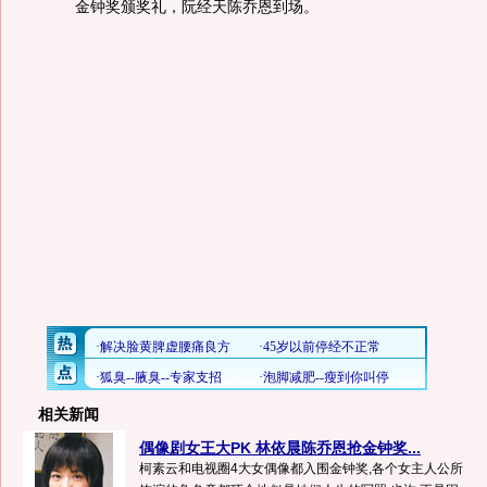
金钟奖颁奖礼，阮经天陈乔恩到场。
相关新闻
偶像剧女王大PK 林依晨陈乔恩抢金钟奖...
柯素云和电视圈4大女偶像都入围金钟奖,各个女主人公所