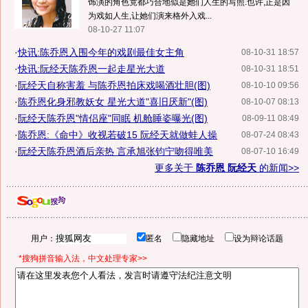
饰演的角色竟都巧合地似是她们人生的写照.也许,正是因
为戏如人生,让她们演来格外入戏...
08-10-27 11:07
·
快讯:陈乔恩入围今年的戏剧最佳女主角
08-10-31 18:57
·
快讯:阮经天陈乔恩一起走星光大道
08-10-31 18:51
·
阮经天自称害羞 与陈乔恩拍床戏喝酒壮胆(图)
08-10-10 09:56
·
陈乔恩化身邪教妖女 星光大道"喜旧厌新"(图)
08-10-07 08:13
·
阮经天陈乔恩"情侣座"同眠 机舱睡姿曝光(图)
08-09-11 08:49
·
陈乔恩:《命中》收视若破15 阮经天就做蛙人操
08-07-24 08:43
·
阮经天陈乔恩酒后亲热 言承旭张钧宁吻得唯美
08-07-10 16:49
更多关于
陈乔恩 阮经天
的新闻>>
用户：
匿名
隐藏地址
设为辩论话题
*搜狗拼音输入法，中文处理专家>>