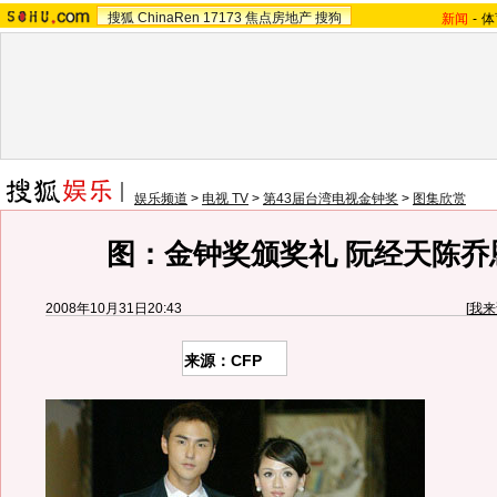
搜狐
ChinaRen
17173
焦点房地产
搜狗
新闻
-
体
娱乐频道
>
电视 TV
>
第43届台湾电视金钟奖
>
图集欣赏
图：金钟奖颁奖礼 阮经天陈乔
2008年10月31日20:43
[
我来
来源：CFP