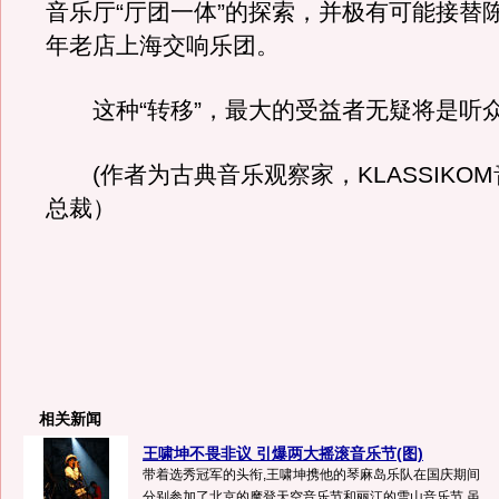
音乐厅“厅团一体”的探索，并极有可能接替
年老店上海交响乐团。
这种“转移”，最大的受益者无疑将是听众
(作者为古典音乐观察家，KLASSIKO
总裁）
相关新闻
王啸坤不畏非议 引爆两大摇滚音乐节(图)
带着选秀冠军的头衔,王啸坤携他的琴麻岛乐队在国庆期间
分别参加了北京的摩登天空音乐节和丽江的雪山音乐节.虽