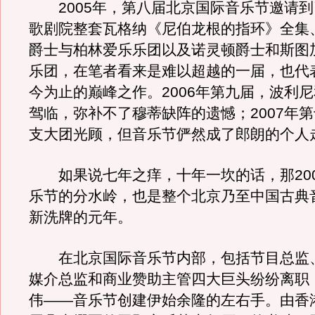
2005年，第八届北京国际音乐节邀请到
歌剧院整套瓦格纳《尼伯龙根的指环》全集
爵士与柏林爱乐乐团以及诺灵顿爵士和斯图
乐团，在笔者看来是难以超越的一届，也代
今为止的巅峰之作。2006年第九届，波利
驾临，弥补不了穆蒂缺阵的遗憾；2007年
支大团光顾，但音乐节俨然成了郎朗的个人
如果说七年之痒，十年一坎的话，那200
乐节的分水岭，也是整个北京乃至中国古典
新洗牌的元年。
在北京国际音乐节内部，包括节目总监
媒介总监和商业赞助主管四大巨头纷纷离职
伟——音乐节创建伊始余隆的左右手。由香