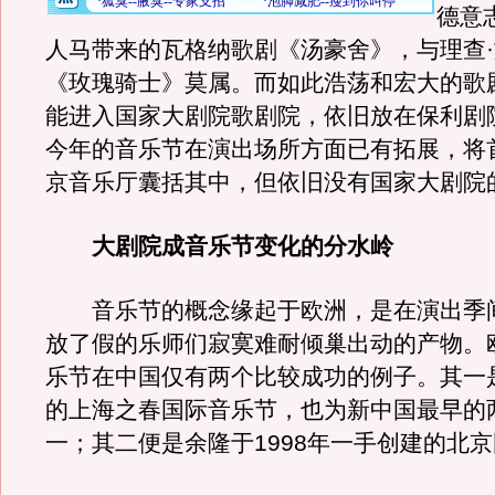
德意
人马带来的瓦格纳歌剧《汤豪舍》，与理查
《玫瑰骑士》莫属。而如此浩荡和宏大的歌
能进入国家大剧院歌剧院，依旧放在保利剧
今年的音乐节在演出场所方面已有拓展，将
京音乐厅囊括其中，但依旧没有国家大剧院
大剧院成音乐节变化的分水岭
音乐节的概念缘起于欧洲，是在演出季
放了假的乐师们寂寞难耐倾巢出动的产物。
乐节在中国仅有两个比较成功的例子。其一
的上海之春国际音乐节，也为新中国最早的
一；其二便是余隆于1998年一手创建的北