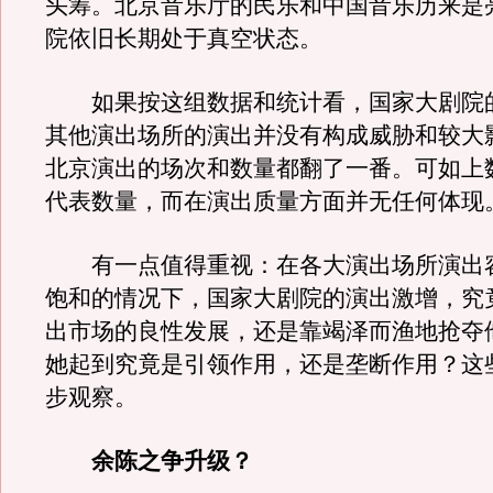
头筹。北京音乐厅的民乐和中国音乐历来是
院依旧长期处于真空状态。
如果按这组数据和统计看，国家大剧院
其他演出场所的演出并没有构成威胁和较大
北京演出的场次和数量都翻了一番。可如上
代表数量，而在演出质量方面并无任何体现
有一点值得重视：在各大演出场所演出
饱和的情况下，国家大剧院的演出激增，究
出市场的良性发展，还是靠竭泽而渔地抢夺
她起到究竟是引领作用，还是垄断作用？这
步观察。
余陈之争升级？