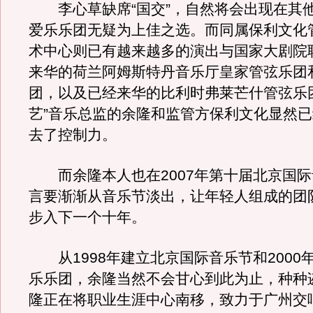
李心草缺席“国交”，自然将会出现在其
爱乐乐团无疑为上佳之选。而同属保利文化
术中心则已有越来越多的演出与国家大剧院
来华的荷兰阿姆斯特丹音乐厅皇家管弦乐团
团，以及已经来华的比利时弗莱芒什管弦乐
艺”音乐总监的余隆和监管方保利文化显然已
去了控制力。
而余隆本人也在2007年第十届北京国际
言要渐渐从音乐节淡出，让年轻人组成的团
步入下一个十年。
从1998年建立北京国际音乐节和2000
乐乐团，余隆当然不会甘心到此为止，种种
隆正在将职业生涯中心南移，致力于广州交