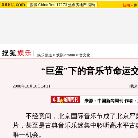
搜狐
ChinaRen
17173
焦点房地产
搜狗
新闻
-
体
娱乐频道
>
戏剧 drama
>
音文化
“巨蛋”下的音乐节命运
2008年10月16日14:11
[
我来
来源：中国新闻周刊 作者：
不经意间，北京国际音乐节成了北京严
片，甚至是古典音乐乐迷集中聆听高水平古
唯一机会。