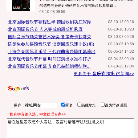
然选秀的身份让他站在音乐节的舞台颇具非议...
08-10-08 09:59
·
北京国际音乐节赛程过半 德国歌剧功底深厚
08-10-13 09:16
·
北京国际音乐节 吉米完成伯恩斯坦夙愿
08-10-10 10:23
·
国际音乐节颁荣誉艺术家奖 鲁策奇卡获殊荣
08-10-07 09:26
·
陈楚生参加摇滚音乐节 淡定回应乐迷非议(图)
08-10-06 10:58
·
上海之春国际音乐节 三代作曲家督阵闭幕演出
08-05-14 14:32
·
北京现代音乐节开幕 时间短演出水准不打折
08-04-28 09:49
·
北京国际音乐节闭幕 艾森巴赫郎朗师徒联...
07-10-25 17:04
更多关于
音乐节 演出
的新闻>>
用户：
匿名
隐藏地址
设为辩论话题
*搜狗拼音输入法，中文处理专家>>