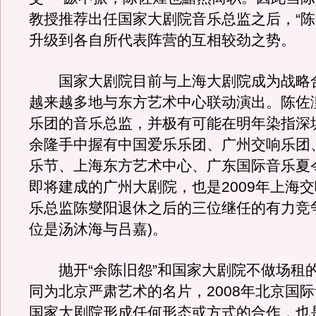
教授推荐出任国家大剧院音乐总监之后，“陈
升级到各自所代表阵营的互相较劲之势。
国家大剧院目前与上海大剧院成为战略
越来越多地与东方艺术中心联动演出。陈佐
乐团的音乐总监，并极有可能在明年染指深
余隆手中握有中国爱乐乐团、广州交响乐团
乐节、上海东方艺术中心、广东国际音乐夏令
即将建成的广州大剧院，也是2009年上海
乐总监陈燮阳退休之后的三位继任的有力竞
位是汤沐海与吕嘉)。
抛开“余陈旧怨”和国家大剧院不做场租
同为北京严肃艺术的名片，2008年北京国
国家大剧院形成任何形态或方式的合作，也