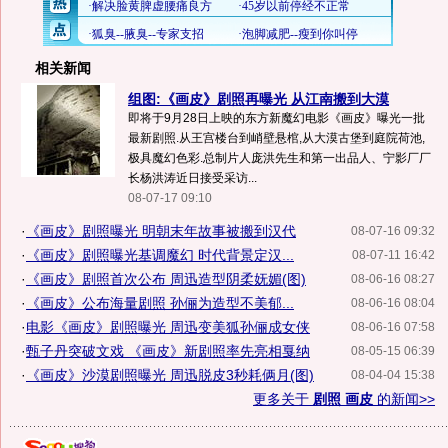
相关新闻
组图:《画皮》剧照再曝光 从江南搬到大漠
即将于9月28日上映的东方新魔幻电影《画皮》曝光一批
最新剧照.从王宫楼台到峭壁悬棺,从大漠古堡到庭院荷池,
极具魔幻色彩.总制片人庞洪先生和第一出品人、宁影厂厂
长杨洪涛近日接受采访...
08-07-17 09:10
·
《画皮》剧照曝光 明朝末年故事被搬到汉代
08-07-16 09:32
·
《画皮》剧照曝光基调魔幻 时代背景定汉...
08-07-11 16:42
·
《画皮》剧照首次公布 周迅造型阴柔妩媚(图)
08-06-16 08:27
·
《画皮》公布海量剧照 孙俪为造型不美郁...
08-06-16 08:04
·
电影《画皮》剧照曝光 周迅变美狐孙俪成女侠
08-06-16 07:58
·
甄子丹突破文戏 《画皮》新剧照率先亮相戛纳
08-05-15 06:39
·
《画皮》沙漠剧照曝光 周迅脱皮3秒耗俩月(图)
08-04-04 15:38
更多关于
剧照 画皮
的新闻>>