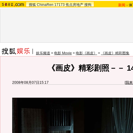
搜狐
ChinaRen
17173
焦点房地产
搜狗
新闻
-
体
娱乐频道
>
电影 Movie
>
电影《画皮》
>
《画皮》精彩图集
《画皮》精彩剧照－－ 1
2008年08月07日15:17
[
我来