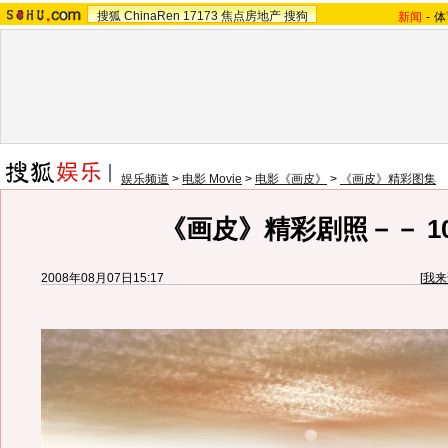
搜狐
ChinaRen
17173
焦点房地产
搜狗
新闻
-
体
娱乐频道
>
电影 Movie
>
电影《画皮》
>
《画皮》精彩图集
《画皮》精彩剧照－－ 1
2008年08月07日15:17
[
我来