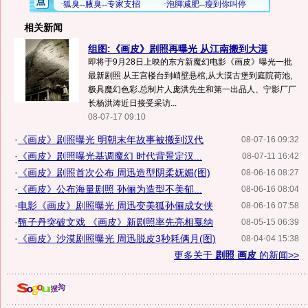
相关新闻
组图:《画皮》剧照再曝光 从江南搬到大漠
即将于9月28日上映的东方新魔幻电影《画皮》曝光一批
最新剧照.从王宫楼台到峭壁悬棺,从大漠古堡到庭院荷池,
极具魔幻色彩.总制片人庞洪先生和第一出品人、宁影厂厂
长杨洪涛近日接受采访...
08-07-17 09:10
·
《画皮》剧照曝光 明朝末年故事被搬到汉代
08-07-16 09:32
·
《画皮》剧照曝光基调魔幻 时代背景定汉...
08-07-11 16:42
·
《画皮》剧照首次公布 周迅造型阴柔妩媚(图)
08-06-16 08:27
·
《画皮》公布海量剧照 孙俪为造型不美郁...
08-06-16 08:04
·
电影《画皮》剧照曝光 周迅变美狐孙俪成女侠
08-06-16 07:58
·
甄子丹突破文戏 《画皮》新剧照率先亮相戛纳
08-05-15 06:39
·
《画皮》沙漠剧照曝光 周迅脱皮3秒耗俩月(图)
08-04-04 15:38
更多关于
剧照 画皮
的新闻>>