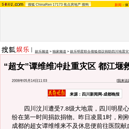
搜狐
ChinaRen
17173
焦点房地产
搜狗
新闻
-
体
娱乐频道
>
独家频道
>
娱乐明星联合搜狐倡议捐助四川地震灾
“超女”谭维维冲赴重灾区 都江堰
2008年05月14日11:03
[
我来说
来源：四川新闻网-成都晚报
四川汶川遭受7.8级大地震，四川明星心
纷在第一时间捐款捐物。昨日凌晨1时，刚
成都的超女谭维维来不及休息便前往医院献