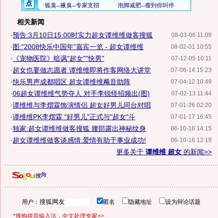
相关新闻
·
预告:3月10日15:00时实力超女谭维维做客搜狐
08-03-06 11:09
·
图:"2008快乐中国年"嘉宾一览 - 超女谭维维
08-02-01 10:55
·
《宠物医院》暗讽"超女""快男"
07-12-05 10:11
·
超女也要做志愿者 谭维维即将作客网络大讲堂
07-06-14 15:23
·
快乐男声成都唱区 超女谭维维飚音助阵
07-04-12 10:49
·
06超女谭维维气势夺人 对手李锐怪招频出(图)
07-02-13 11:44
·
谭维维与李熠霖饰演情侣 超女好男儿同台对唱
07-01-26 02:20
·
谭维维PK李熠霖 "好男儿"正式与"超女"斗
07-01-17 16:45
·
独家:超女谭维维做客搜狐 腰部露出神秘纹身
06-10-16 14:15
·
超女谭维维做客谈感情:爱情有助于事业成功!
06-10-16 12:19
更多关于
谭维维 超女
的新闻>>
用户：
匿名
隐藏地址
设为辩论话题
*搜狗拼音输入法，中文处理专家>>